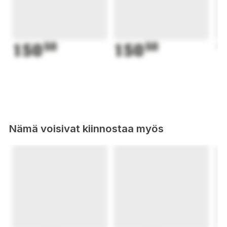
150
50
150
50
1
Nämä voisivat kiinnostaa myös