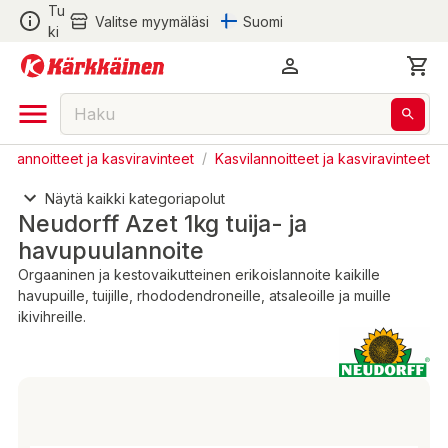
Tu
Valitse myymäläsi
Suomi
ki
halannoitteet ja kasviravinteet
/
Kasvilannoitteet ja kasviravinteet
Näytä kaikki kategoriapolut
Neudorff Azet 1kg tuija- ja
havupuulannoite
Orgaaninen ja kestovaikutteinen erikoislannoite kaikille
havupuille, tuijille, rhododendroneille, atsaleoille ja muille
ikivihreille.