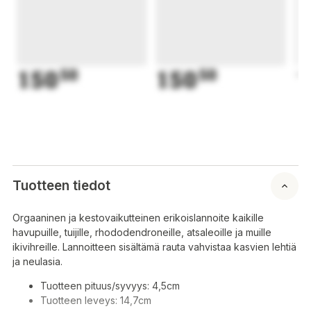
150
50
150
50
1
Tuotteen tiedot
Orgaaninen ja kestovaikutteinen erikoislannoite kaikille
havupuille, tuijille, rhododendroneille, atsaleoille ja muille
ikivihreille. Lannoitteen sisältämä rauta vahvistaa kasvien lehtiä
ja neulasia.
Tuotteen pituus/syvyys: 4,5cm
Tuotteen leveys: 14,7cm