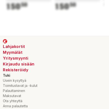
150
50
150
50
1
Lahjakortit
Myymälät
Yritysmyynti
Kirjaudu sisään
Rekisteröidy
Tuki
Usein kysyttyä
Toimitustavat ja -kulut
Palauttaminen
Maksutavat
Ota yhteyttä
Anna palautetta