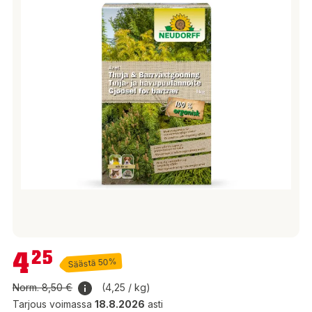
4,25 €
4
25
Säästä 50%
Norm.
8,50 €
(4,25 / kg)
Tarjous voimassa
18.8.2026
asti