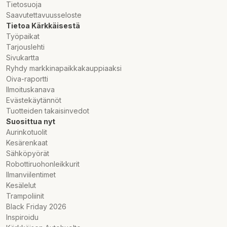
Tietosuoja
Saavutettavuusseloste
Tietoa Kärkkäisestä
Työpaikat
Tarjouslehti
Sivukartta
Ryhdy markkinapaikkakauppiaaksi
Oiva-raportti
Ilmoituskanava
Evästekäytännöt
Tuotteiden takaisinvedot
Suosittua nyt
Aurinkotuolit
Kesärenkaat
Sähköpyörät
Robottiruohonleikkurit
Ilmanviilentimet
Kesälelut
Trampoliinit
Black Friday 2026
Inspiroidu