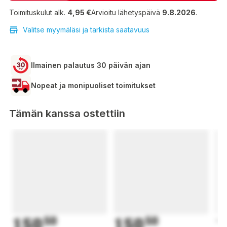
Toimituskulut alk.
4,95 €
Arvioitu lähetyspäivä
9.8.2026
.
Valitse myymäläsi ja tarkista saatavuus
Ilmainen palautus 30 päivän ajan
Nopeat ja monipuoliset toimitukset
Tämän kanssa ostettiin
150
50
150
50
1