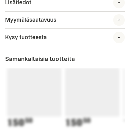
Lisätiedot
Myymäläsaatavuus
Kysy tuotteesta
Samankaltaisia tuotteita
150
50
150
50
1