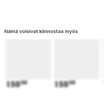
Nämä voisivat kiinnostaa myös
150
50
150
50
1