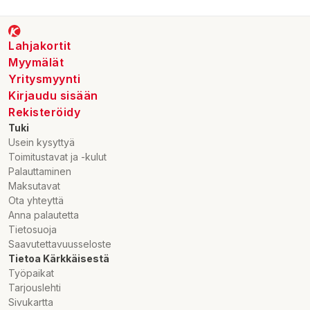
Lahjakortit
Myymälät
Yritysmyynti
Kirjaudu sisään
Rekisteröidy
Tuki
Usein kysyttyä
Toimitustavat ja -kulut
Palauttaminen
Maksutavat
Ota yhteyttä
Anna palautetta
Tietosuoja
Saavutettavuusseloste
Tietoa Kärkkäisestä
Työpaikat
Tarjouslehti
Sivukartta