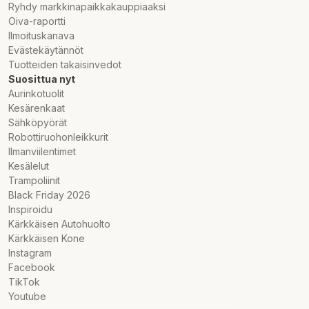
Ryhdy markkinapaikkakauppiaaksi
Oiva-raportti
Ilmoituskanava
Evästekäytännöt
Tuotteiden takaisinvedot
Suosittua nyt
Aurinkotuolit
Kesärenkaat
Sähköpyörät
Robottiruohonleikkurit
Ilmanviilentimet
Kesälelut
Trampoliinit
Black Friday 2026
Inspiroidu
Kärkkäisen Autohuolto
Kärkkäisen Kone
Instagram
Facebook
TikTok
Youtube