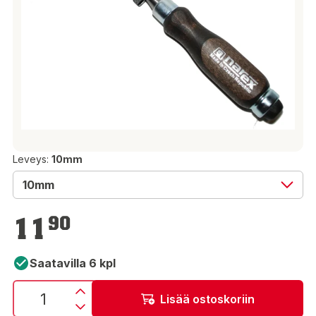
Leveys:
10mm
10mm
11,90 €
11
90
Saatavilla 6 kpl
Lisää ostoskoriin