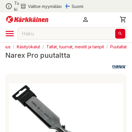
Tu
Valitse myymäläsi
Suomi
ki
lisuus
/
Käsityökalut
/
Taltat, tuurnat, meistit ja tampit
/
Puutaltat
Narex Pro puutaltta