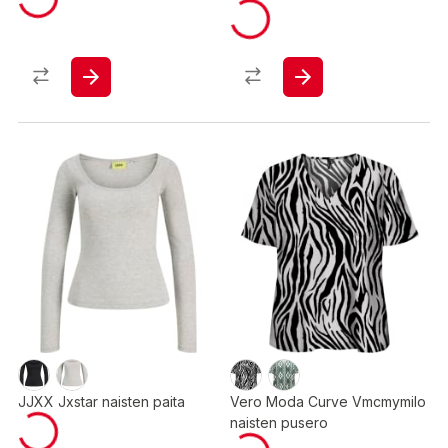
JJXX Jxstar naisten paita
Vero Moda Curve Vmcmymilo
naisten pusero