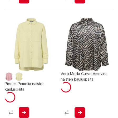
Vero Moda Curve Vmcvina
naisten kauluspaita
Pieces Pcmelia naisten
kauluspaita