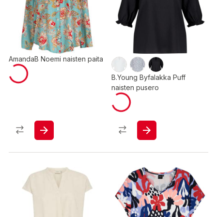
AmandaB Noemi naisten paita
B.Young Byfalakka Puff
naisten pusero