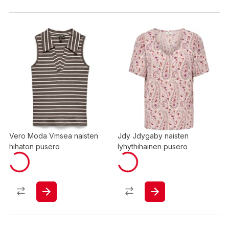
Vero Moda Vmsea naisten
Jdy Jdygaby naisten
hihaton pusero
lyhythihainen pusero