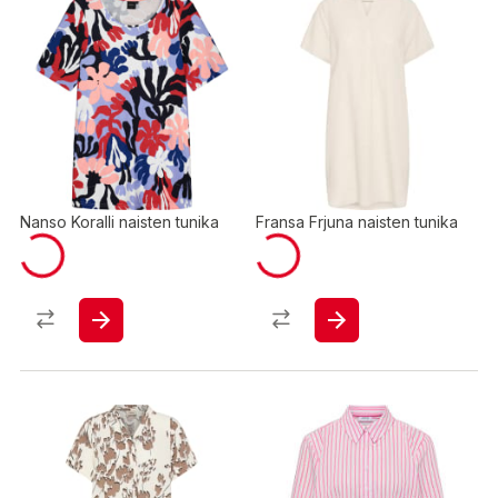
Nanso Koralli naisten tunika
Fransa Frjuna naisten tunika