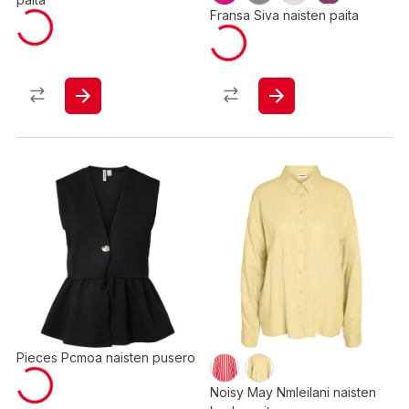
Fransa Siva naisten paita
Pieces Pcmoa naisten pusero
Noisy May Nmleilani naisten