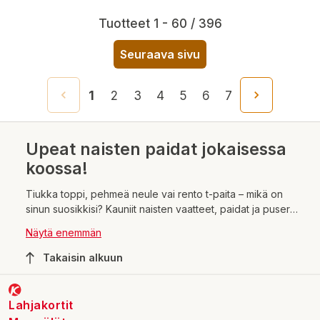
Tuotteet 1 - 60 / 396
Seuraava sivu
1
2
3
4
5
6
7
Upeat naisten paidat jokaisessa
koossa!
Tiukka toppi, pehmeä neule vai rento t-paita – mikä on
sinun suosikkisi? Kauniit naisten vaatteet, paidat ja puserot
pukevat sinut tyylikkäästi niin arkeen kuin juhlaankin, kotiin
Näytä enemmän
tai töihin. Naisten upeat paidat ihastuttavat monipuolisella
väri- ja kuosimaailmallaan. Kauden trendivärien lisäksi
Takaisin alkuun
paletista löytyvät luottoklassikot, kuten pitkä- tai
lyhythihaiset t-paidat mustan tai valkoisen eri sävyissä.
Lahjakortit