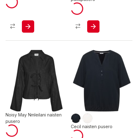
Noisy May Nmleilani naisten
pusero
Cecil naisten pusero