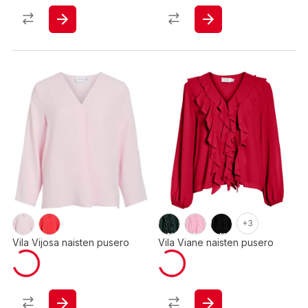
+3
Vila Vijosa naisten pusero
Vila Viane naisten pusero