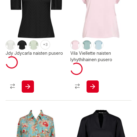
+3
Jdy Jdycarla naisten pusero
Vila Viellette naisten
lyhythihainen pusero