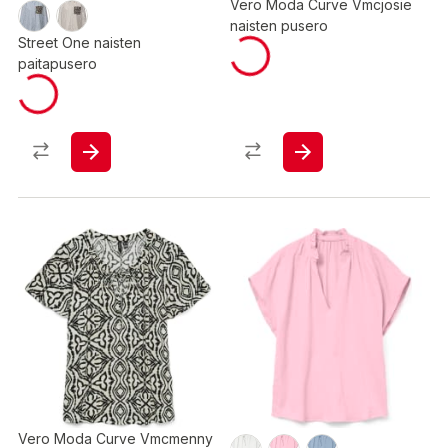
Vero Moda Curve Vmcjosie
naisten pusero
Street One naisten
paitapusero
Vero Moda Curve Vmcmenny