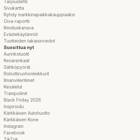
Tarjouslehti
Sivukartta
Ryhdy markkinapaikkakauppiaaksi
Oiva-raportti
Ilmoituskanava
Evästekäytännöt
Tuotteiden takaisinvedot
Suosittua nyt
Aurinkotuolit
Kesärenkaat
Sähköpyörät
Robottiruohonleikkurit
Ilmanviilentimet
Kesälelut
Trampoliinit
Black Friday 2026
Inspiroidu
Kärkkäisen Autohuolto
Kärkkäisen Kone
Instagram
Facebook
TikTok