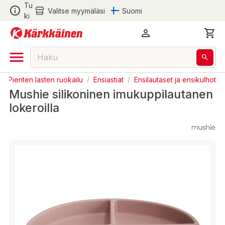
Tu
Valitse myymäläsi
Suomi
ki
/
Pienten lasten ruokailu
/
Ensiastiat
/
Ensilautaset ja ensikulhot
Mushie silikoninen imukuppilautanen
lokeroilla