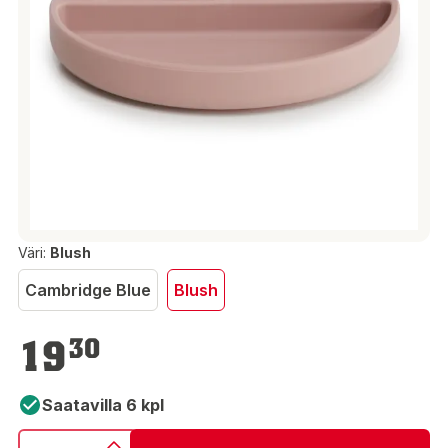
Väri:
Blush
Cambridge Blue
Blush
19,30 €
19
30
Saatavilla 6 kpl