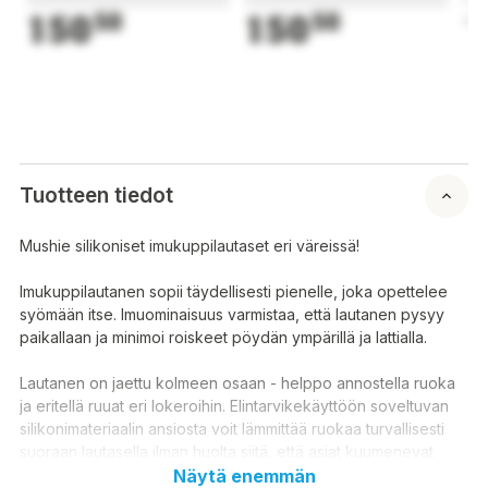
150
50
150
50
1
Tuotteen tiedot
Mushie silikoniset imukuppilautaset eri väreissä!
Imukuppilautanen sopii täydellisesti pienelle, joka opettelee
syömään itse. Imuominaisuus varmistaa, että lautanen pysyy
paikallaan ja minimoi roiskeet pöydän ympärillä ja lattialla.
Lautanen on jaettu kolmeen osaan - helppo annostella ruoka
ja eritellä ruuat eri lokeroihin. Elintarvikekäyttöön soveltuvan
silikonimateriaalin ansiosta voit lämmittää ruokaa turvallisesti
suoraan lautasella ilman huolta siitä, että asiat kuumenevat
liikaa vauvan sormille.
Näytä enemmän