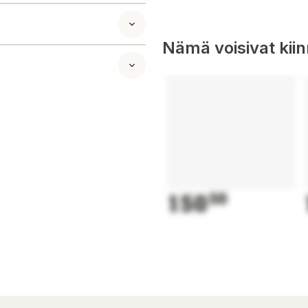
kommer att leverera
Nämä voisivat kii
ngen innehåller en
150
50