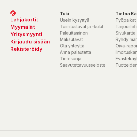
Tuki
Tietoa Kä
Lahjakortit
Usein kysyttyä
Työpaikat
Myymälät
Toimitustavat ja -kulut
Tarjousleht
Palauttaminen
Sivukartta
Yritysmyynti
Maksutavat
Ryhdy mar
Kirjaudu sisään
Ota yhteyttä
Oiva-rapor
Rekisteröidy
Anna palautetta
Ilmoituska
Tietosuoja
Evästekäy
Saavutettavuusseloste
Tuotteiden