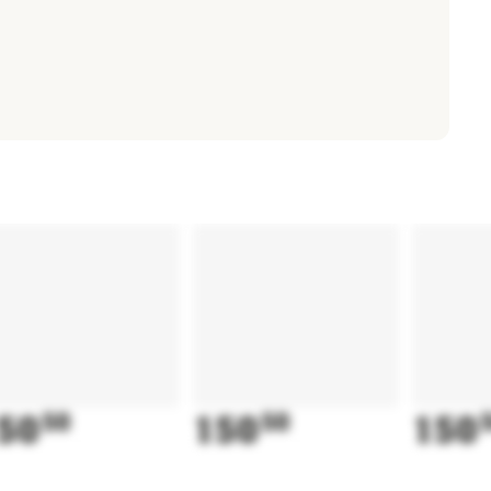
50
50
150
50
150