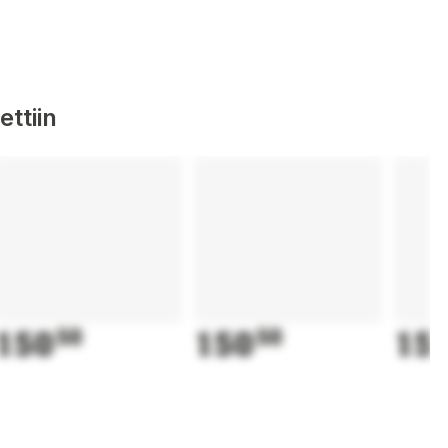
ttiin
150
50
150
50
15