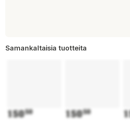
Samankaltaisia tuotteita
150
50
150
50
1