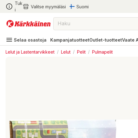
Tuk
Valitse myymäläsi
Suomi
i
Selaa osastoja
Kampanjatuotteet
Outlet-tuotteet
Vaate 
Lelut ja Lastentarvikkeet
/
Lelut
/
Pelit
/
Pulmapelit