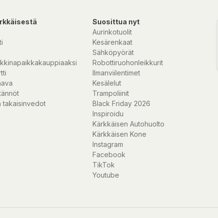
rkkäisestä
Suosittua nyt
Aurinkotuolit
i
Kesärenkaat
Sähköpyörät
kkinapaikkakauppiaaksi
Robottiruohonleikkurit
tti
Ilmanviilentimet
nava
Kesälelut
tännöt
Trampoliinit
 takaisinvedot
Black Friday 2026
Inspiroidu
Kärkkäisen Autohuolto
Kärkkäisen Kone
Instagram
Facebook
TikTok
Youtube