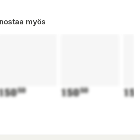
nnostaa myös
150
50
150
50
15