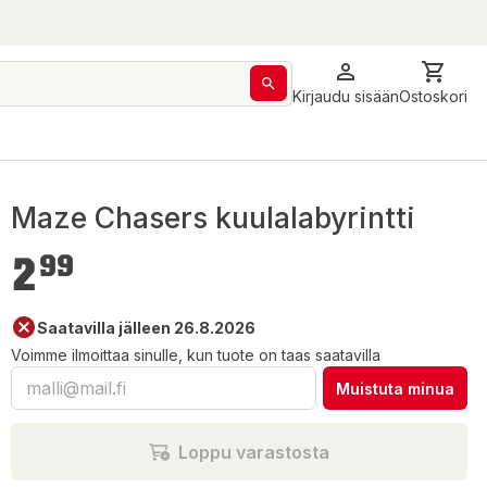
Kirjaudu sisään
Ostoskori
Maze Chasers kuulalabyrintti
2,99 €
2
99
Saatavilla jälleen 26.8.2026
Voimme ilmoittaa sinulle, kun tuote on taas saatavilla
Muistuta minua
Loppu varastosta