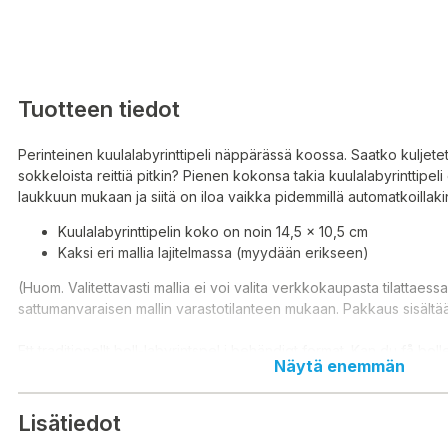
Tuotteen tiedot
Perinteinen kuulalabyrinttipeli näppärässä koossa. Saatko kuljetet
sokkeloista reittiä pitkin? Pienen kokonsa takia kuulalabyrinttipel
laukkuun mukaan ja siitä on iloa vaikka pidemmillä automatkoillaki
Kuulalabyrinttipelin koko on noin 14,5 x 10,5 cm
Kaksi eri mallia lajitelmassa (myydään erikseen)
(Huom. Valitettavasti mallia ei voi valita verkkokaupasta tilattaes
sattumanvaraisen mallin varastotilanteen mukaan. Pakkaus sisältä
Ett traditionellt boll-labyrintspel i behändigt format. Kan du få bollen
Näytä enemmän
destination längs den labyrintiska stigen? Det lilla formatet gör det 
väskan och det är ett nöje att använda även under längre bilresor
Lisätiedot
Bolllabyrinten mäter ca 14,5 x 10,5 cm