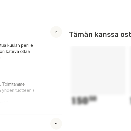
Tämän kanssa oste
tua kuulan perille
i on kätevä ottaa
n.
sa. Toimitamme
ä yhden tuotteen.)
150
50
 till sin
lätt att ta med i
.