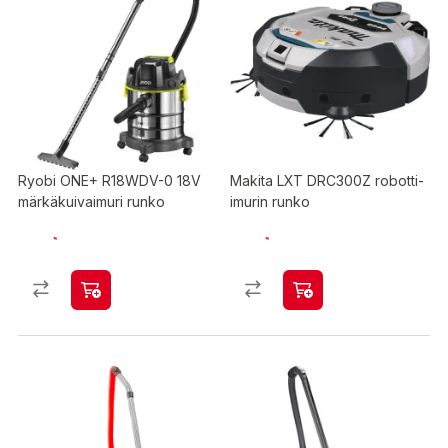
Ryobi ONE+ R18WDV-0 18V
Makita LXT DRC300Z robotti-
märkäkuivaimuri runko
imurin runko