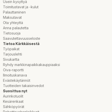
Usein kysyttyä
Toimitustavat ja -kulut
Palauttaminen
Maksutavat
Ota yhteyttä
Anna palautetta
Tietosuoja
Saavutettavuusseloste
Tietoa Kärkkäisestä
Työpaikat
Tarjouslehti
Sivukartta
Ryhdy markkinapaikkakauppiaaksi
Oiva-raportti
Ilmoituskanava
Evästekäytännöt
Tuotteiden takaisinvedot
Suosittua nyt
Aurinkotuolit
Kesärenkaat
Sähköpyörät
Robottiruohonleikkurit