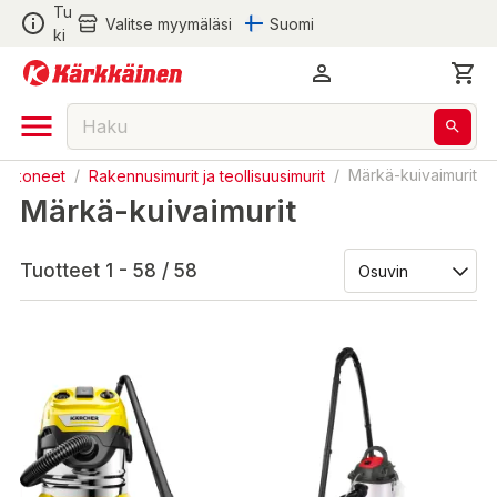
Tu
Valitse myymäläsi
Suomi
ki
tökoneet
/
Rakennusimurit ja teollisuusimurit
/
Märkä-kuivaimurit
Märkä-kuivaimurit
Tuotteet 1 - 58 / 58