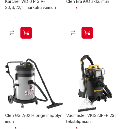
Kärcher WD 6 P S V-
Clen Era iGO akkuimuri
30/6/22/T märkäkuivaimuri
Clen GS 2/62 H ongelmapölyn
Vacmaster VK1323PFR 23 l
imuri
tekstiilipesuri