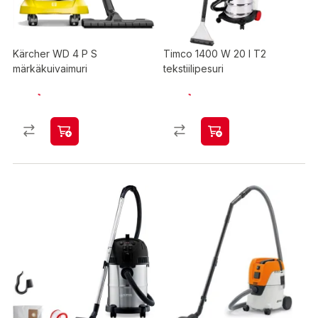
Kärcher WD 4 P S
Timco 1400 W 20 l T2
märkäkuivaimuri
tekstiilipesuri