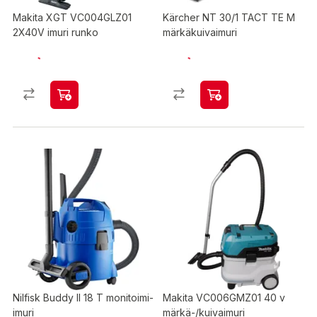
Makita XGT VC004GLZ01
Kärcher NT 30/1 TACT TE M
2X40V imuri runko
märkäkuivaimuri
Nilfisk Buddy II 18 T monitoimi-
Makita VC006GMZ01 40 v
imuri
märkä-/kuivaimuri