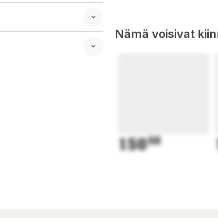
Nämä voisivat kii
150
50