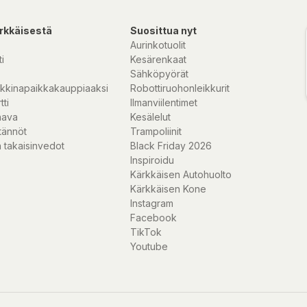
rkkäisestä
Suosittua nyt
Aurinkotuolit
i
Kesärenkaat
Sähköpyörät
kkinapaikkakauppiaaksi
Robottiruohonleikkurit
tti
Ilmanviilentimet
nava
Kesälelut
tännöt
Trampoliinit
 takaisinvedot
Black Friday 2026
Inspiroidu
Kärkkäisen Autohuolto
Kärkkäisen Kone
Instagram
Facebook
TikTok
Youtube