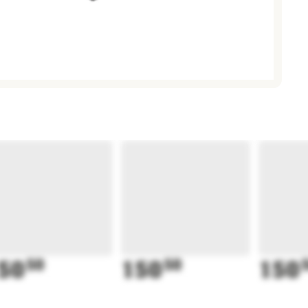
50
50
150
50
150