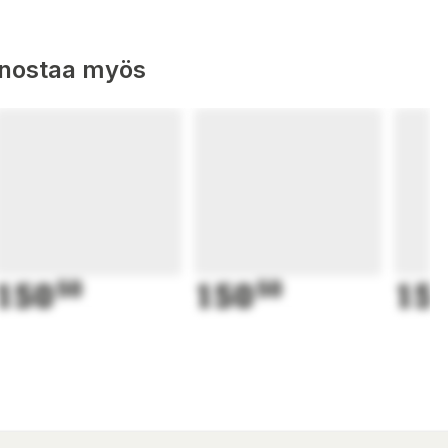
nnostaa myös
150
50
150
50
15