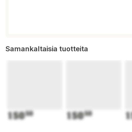
Samankaltaisia tuotteita
150
50
150
50
1