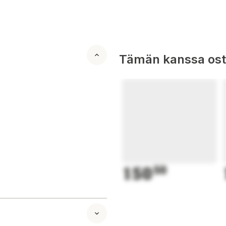
Tämän kanssa oste
150
50