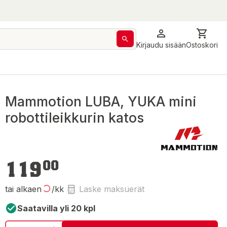
Kirjaudu sisään
Ostoskori
Mammotion LUBA, YUKA mini
robottileikkurin katos
119,00 €
119
00
tai alkaen
/kk
Laske maksuerät
Saatavilla yli 20 kpl