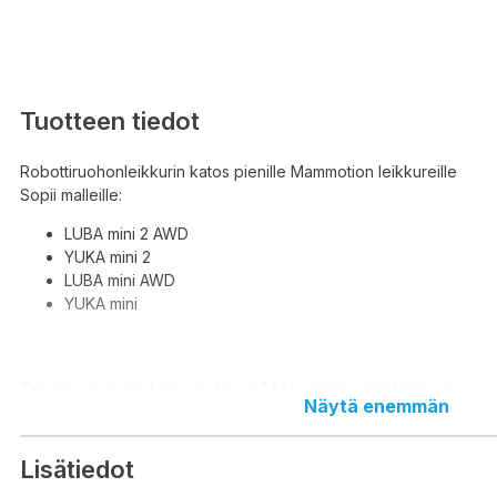
Tuotteen tiedot
Robottiruohonleikkurin katos pienille Mammotion leikkureille
Sopii malleille:
LUBA mini 2 AWD
YUKA mini 2
LUBA mini AWD
YUKA mini
Tak för robotgräsklippare för små Mammotion gräsklippare
Näytä enemmän
Passar för:
LUBA mini 2 AWD
Lisätiedot
YUKA mini 2