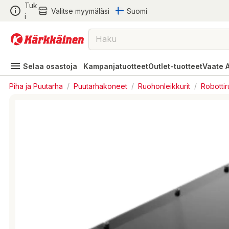
Tuk
Valitse myymäläsi
Suomi
i
Selaa osastoja
Kampanjatuotteet
Outlet-tuotteet
Vaate 
Piha ja Puutarha
/
Puutarhakoneet
/
Ruohonleikkurit
/
Robottir