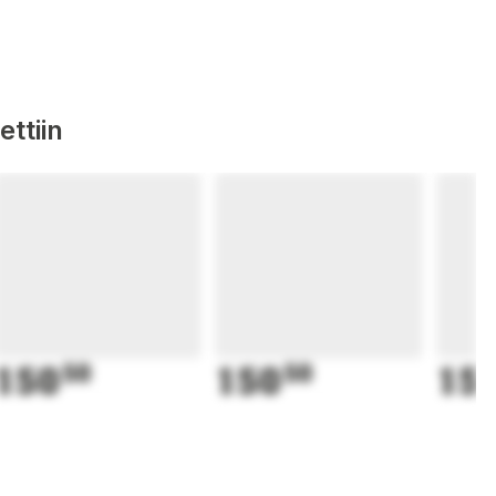
ttiin
150
50
150
50
15