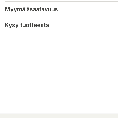
LUBA mini AWD
YUKA mini
Myymäläsaatavuus
Kysy tuotteesta