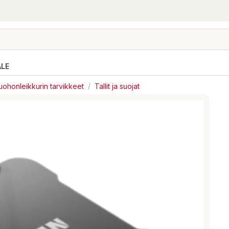
ALE
uohonleikkurin tarvikkeet
/
Tallit ja suojat