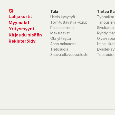
Tuki
Tietoa Kä
Lahjakortit
Usein kysyttyä
Työpaikat
Myymälät
Toimitustavat ja -kulut
Tarjousleht
Palauttaminen
Sivukartta
Yritysmyynti
Maksutavat
Ryhdy mar
Kirjaudu sisään
Ota yhteyttä
Oiva-rapor
Rekisteröidy
Anna palautetta
Ilmoituska
Tietosuoja
Evästekäy
Saavutettavuusseloste
Tuotteiden