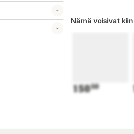
rku
Nämä voisivat kii
gelatin,
etsreglerande
100), arom, naturlig
150
50
rku