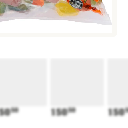
50
50
150
50
150