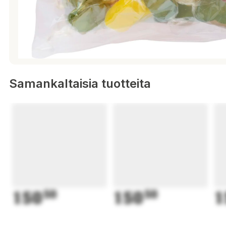
Samankaltaisia tuotteita
150
50
150
50
1