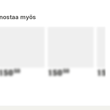
nnostaa myös
150
50
150
50
15