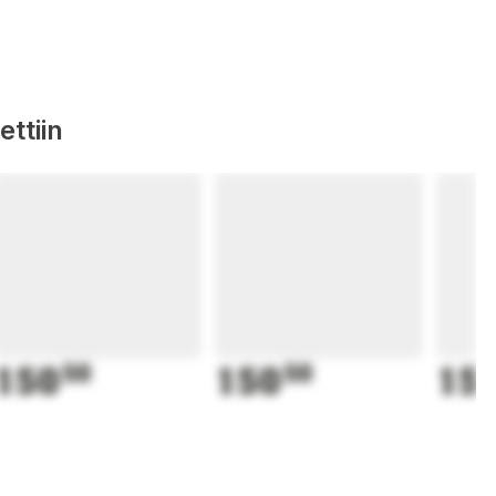
ttiin
150
50
150
50
15