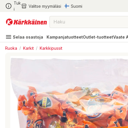
Tuk
Valitse myymäläsi
Suomi
i
Selaa osastoja
Kampanjatuotteet
Outlet-tuotteet
Vaate 
Ruoka
/
Karkit
/
Karkkipussit