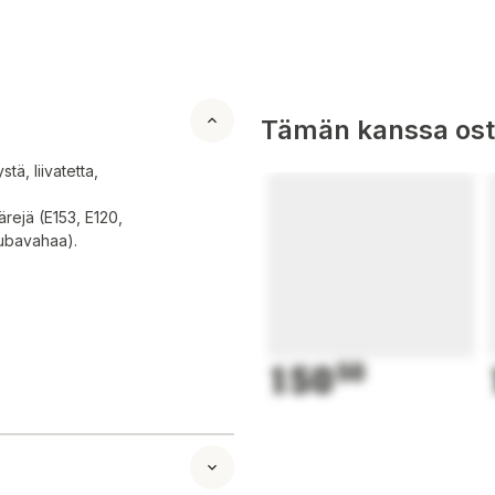
Tämän kanssa oste
tä, liivatetta,
ärejä (E153, E120,
aubavahaa).
150
50