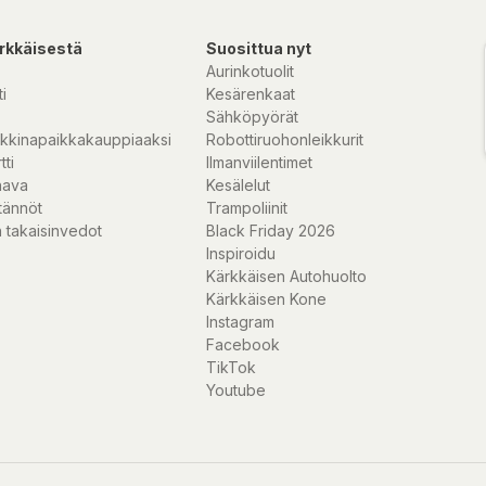
rkkäisestä
Suosittua nyt
Aurinkotuolit
i
Kesärenkaat
Sähköpyörät
kkinapaikkakauppiaaksi
Robottiruohonleikkurit
tti
Ilmanviilentimet
nava
Kesälelut
tännöt
Trampoliinit
 takaisinvedot
Black Friday 2026
Inspiroidu
Kärkkäisen Autohuolto
Kärkkäisen Kone
Instagram
Facebook
TikTok
Youtube