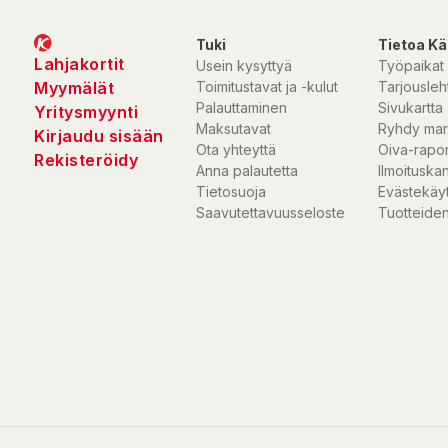
Kontrollera produktinformationen alltid också på förpackningen.
Tuki
Tietoa Kä
Lahjakortit
Usein kysyttyä
Työpaikat
Myymälät
Toimitustavat ja -kulut
Tarjousleht
Palauttaminen
Sivukartta
Yritysmyynti
Maksutavat
Ryhdy mar
Kirjaudu sisään
Ota yhteyttä
Oiva-rapor
Rekisteröidy
Anna palautetta
Ilmoituska
Tietosuoja
Evästekäy
Saavutettavuusseloste
Tuotteiden