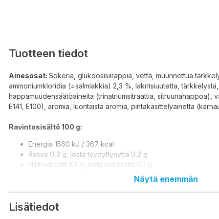
Tuotteen tiedot
Ainesosat:
Sokeria, glukoosisiirappia, vettä, muunnettua tärkkelys
ammoniumkloridia (=salmiakkia) 2,3 %, lakritsiuutetta, tärkkelystä,
happamuudensäätöaineita (trinatriumsitraattia, sitruunahappoa), v
E141, E100), aromia, luontaista aromia, pintakäsittelyainetta (karn
Ravintosisältö 100 g:
Energia 1560 kJ / 367 kcal
Rasva 0,3 g, josta tyydyttynyttä 0,2 g
Hiilihydraatit 83 g, josta sokereita 60 g
Proteiini 8,1 g
Näytä enemmän
Suola 0,18 g
Valmistusmaa:
Suomi
Lisätiedot