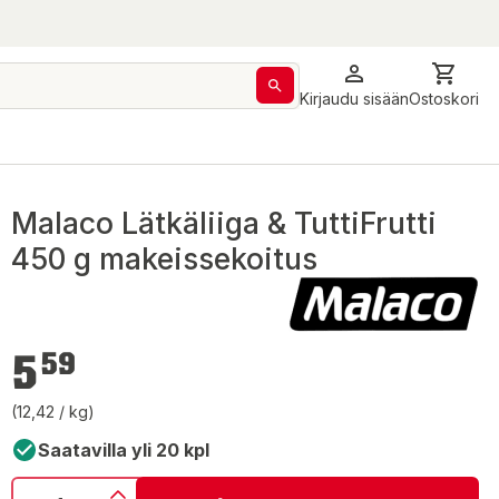
Kirjaudu sisään
Ostoskori
Malaco Lätkäliiga & TuttiFrutti
450 g makeissekoitus
5,59 €
5
59
(12,42 / kg)
Saatavilla yli 20 kpl