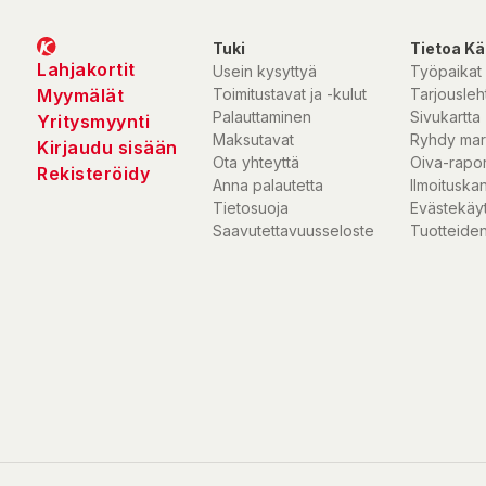
Tuki
Tietoa Kä
Lahjakortit
Usein kysyttyä
Työpaikat
Myymälät
Toimitustavat ja -kulut
Tarjousleht
Palauttaminen
Sivukartta
Yritysmyynti
Maksutavat
Ryhdy mar
Kirjaudu sisään
Ota yhteyttä
Oiva-rapor
Rekisteröidy
Anna palautetta
Ilmoituska
Tietosuoja
Evästekäy
Saavutettavuusseloste
Tuotteiden