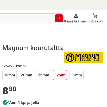
Kirjaudu sisään
Ostoskori
Magnum kourutaltta
Leveys:
12mm
10mm
20mm
25mm
12mm
16mm
8,90 €
8
90
Vain 4 kpl jäljellä