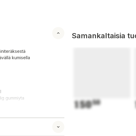
Samankaltaisia tuo
initeräksestä
vällä kumisella
l
ig gummiyta
150
50