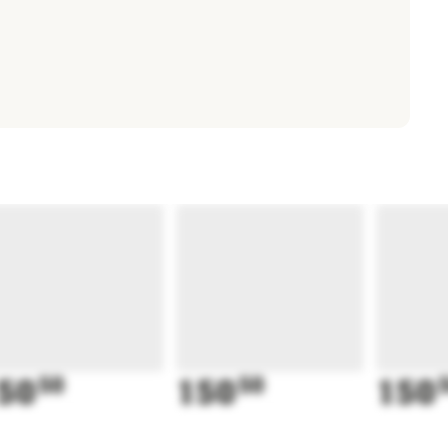
50
50
150
50
150