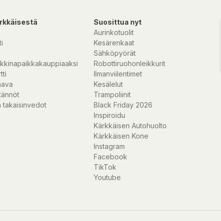
rkkäisestä
Suosittua nyt
Aurinkotuolit
i
Kesärenkaat
Sähköpyörät
kkinapaikkakauppiaaksi
Robottiruohonleikkurit
tti
Ilmanviilentimet
nava
Kesälelut
tännöt
Trampoliinit
 takaisinvedot
Black Friday 2026
Inspiroidu
Kärkkäisen Autohuolto
Kärkkäisen Kone
Instagram
Facebook
TikTok
Youtube