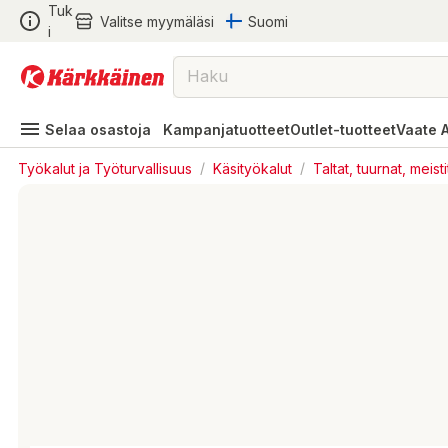
Tuk
Valitse myymäläsi
Suomi
i
Selaa osastoja
Kampanjatuotteet
Outlet-tuotteet
Vaate 
Työkalut ja Työturvallisuus
/
Käsityökalut
/
Taltat, tuurnat, meisti