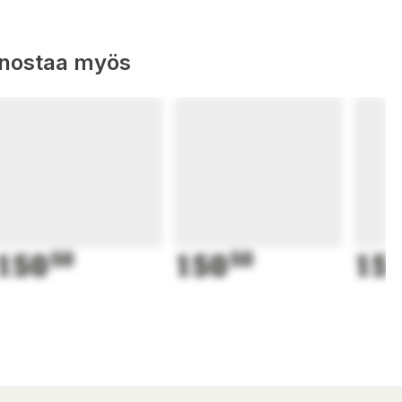
nnostaa myös
150
50
150
50
15