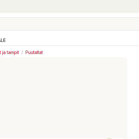
ALE
t ja tampit
/
Puutaltat