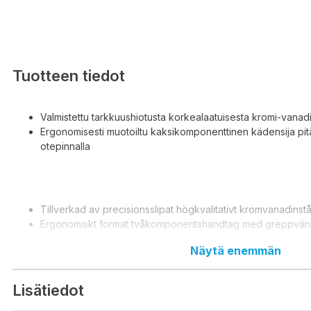
Tuotteen tiedot
Valmistettu tarkkuushiotusta korkealaatuisesta kromi-vanadi
Ergonomisesti muotoiltu kaksikomponenttinen kädensija pitä
otepinnalla
Tillverkad av precisionsslipat högkvalitativt kromvanadinstå
Ergonomiskt format tvåkomponentshandtag med greppvänl
Näytä enemmän
Lisätiedot