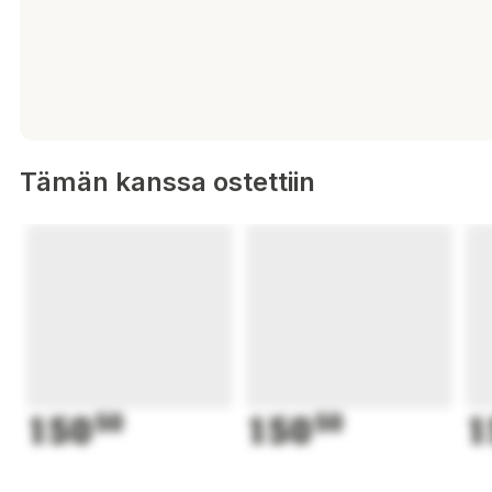
Tämän kanssa ostettiin
150
50
150
50
1