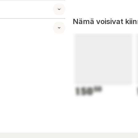
Nämä voisivat kii
150
50