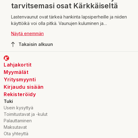
tarvitsemasi osat Kärkkäiseltä
Lastenvaunut ovat tärkeä hankinta lapsiperheille ja niiden
käyttöikä voi olla pitkä. Vaunujen kuluminen ja
rikkoutuminen on kuitenkin väistämätöntä, joten varaosien
Näytä enemmän
hankkiminen on usein välttämätöntä. Kärkkäisen
verkkokaupasta löydät laajan valikoiman erilaisia
Takaisin alkuun
lastenvaunujen osia, joiden avulla voit varustella vaunusi
uudelleen tai korjata ne entiseen loistoonsa.
Lahjakortit
Myymälät
Yritysmyynti
Kirjaudu sisään
Rekisteröidy
Tuki
Usein kysyttyä
Toimitustavat ja -kulut
Palauttaminen
Maksutavat
Ota yhteyttä