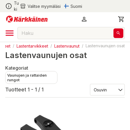
Tu
Valitse myymäläsi
Suomi
ki
ikkeet
/
Lastentarvikkeet
/
Lastenvaunut
/
Lastenvaunujen osat
Lastenvaunujen osat
Kategoriat
Vaunujen ja rattaiden
rungot
Tuotteet 1 - 1 / 1