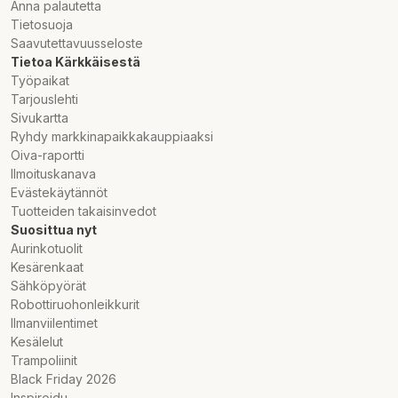
Anna palautetta
Tietosuoja
Saavutettavuusseloste
Tietoa Kärkkäisestä
Työpaikat
Tarjouslehti
Sivukartta
Ryhdy markkinapaikkakauppiaaksi
Oiva-raportti
Ilmoituskanava
Evästekäytännöt
Tuotteiden takaisinvedot
Suosittua nyt
Aurinkotuolit
Kesärenkaat
Sähköpyörät
Robottiruohonleikkurit
Ilmanviilentimet
Kesälelut
Trampoliinit
Black Friday 2026
Inspiroidu