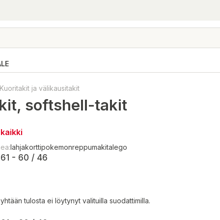
ALE
Kuoritakit ja välikausitakit
it, softshell-takit
kaikki
kea:
lahjakortti
pokemon
reppu
makita
lego
61 - 60 / 46
 yhtään tulosta ei löytynyt valituilla suodattimilla.