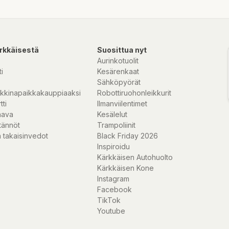
rkkäisestä
Suosittua nyt
Aurinkotuolit
i
Kesärenkaat
Sähköpyörät
kkinapaikkakauppiaaksi
Robottiruohonleikkurit
tti
Ilmanviilentimet
nava
Kesälelut
tännöt
Trampoliinit
 takaisinvedot
Black Friday 2026
Inspiroidu
Kärkkäisen Autohuolto
Kärkkäisen Kone
Instagram
Facebook
TikTok
Youtube