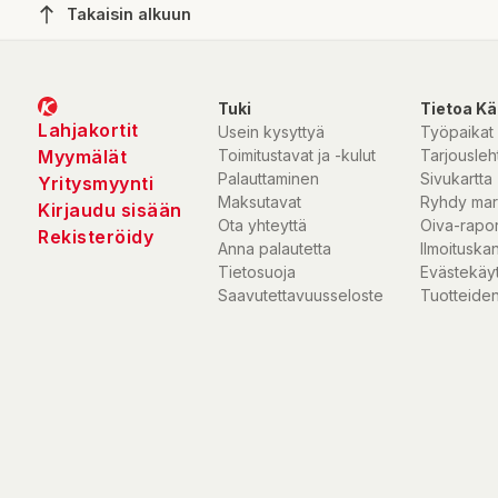
Takaisin alkuun
Tuki
Tietoa Kä
Lahjakortit
Usein kysyttyä
Työpaikat
Myymälät
Toimitustavat ja -kulut
Tarjousleht
Palauttaminen
Sivukartta
Yritysmyynti
Maksutavat
Ryhdy mar
Kirjaudu sisään
Ota yhteyttä
Oiva-rapor
Rekisteröidy
Anna palautetta
Ilmoituska
Tietosuoja
Evästekäy
Saavutettavuusseloste
Tuotteiden