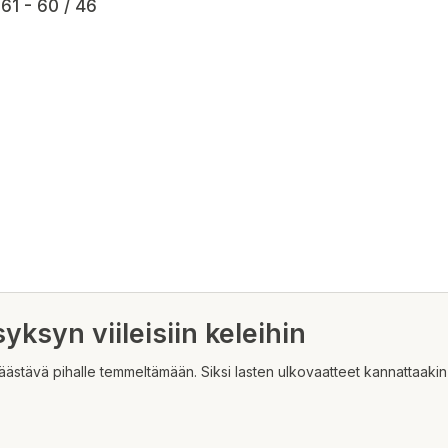
61 - 60 / 46
syksyn viileisiin keleihin
äästävä pihalle temmeltämään. Siksi lasten ulkovaatteet kannattaakin v