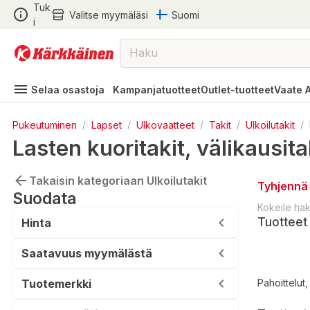
Tuk
Valitse myymäläsi
Suomi
i
Selaa osastoja
Kampanjatuotteet
Outlet-tuotteet
Vaate 
Pukeutuminen
/
Lapset
/
Ulkovaatteet
/
Takit
/
Ulkoilutakit
/
Lasten kuoritakit, välikausitak
Takaisin kategoriaan Ulkoilutakit
Tyhjennä 
Suodata
Kokeile ha
Tuotteet 
Hinta
Saatavuus myymälästä
Tuotemerkki
Pahoittelut,