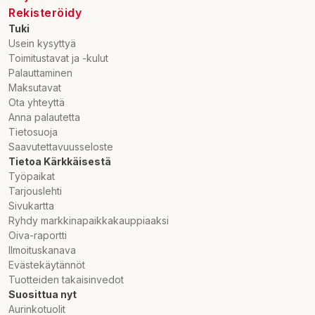
Rekisteröidy
Tuki
Usein kysyttyä
Toimitustavat ja -kulut
Palauttaminen
Maksutavat
Ota yhteyttä
Anna palautetta
Tietosuoja
Saavutettavuusseloste
Tietoa Kärkkäisestä
Työpaikat
Tarjouslehti
Sivukartta
Ryhdy markkinapaikkakauppiaaksi
Oiva-raportti
Ilmoituskanava
Evästekäytännöt
Tuotteiden takaisinvedot
Suosittua nyt
Aurinkotuolit