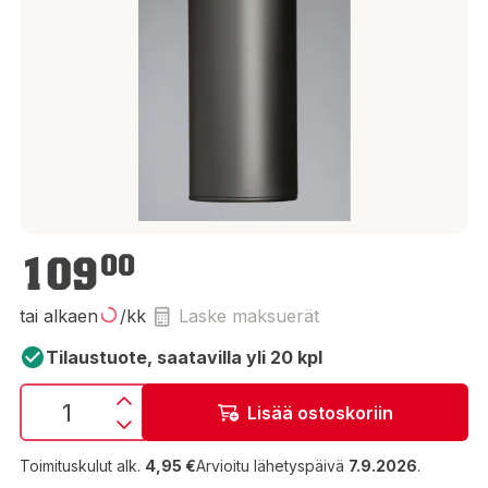
109,00 €
109
00
tai alkaen
/kk
Laske maksuerät
Tilaustuote, saatavilla yli 20 kpl
Lisää ostoskoriin
Toimituskulut alk.
4,95 €
Arvioitu lähetyspäivä
7.9.2026
.