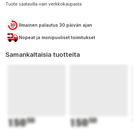
Tuote saatavilla vain verkkokaupasta
Ilmainen palautus 30 päivän ajan
Nopeat ja monipuoliset toimitukset
Samankaltaisia tuotteita
150
50
150
50
1