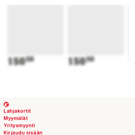
150
50
150
50
1
Lahjakortit
Myymälät
Yritysmyynti
Kirjaudu sisään