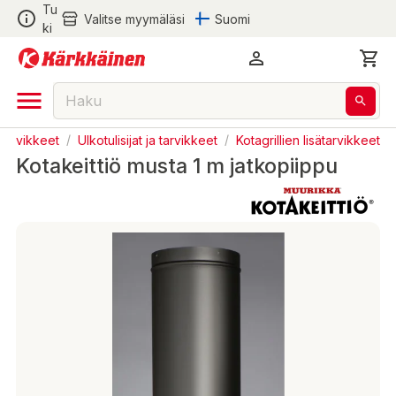
Tu
Valitse myymäläsi
Suomi
ki
ja tarvikkeet
/
Ulkotulisijat ja tarvikkeet
/
Kotagrillien lisätarvikkeet
Kotakeittiö musta 1 m jatkopiippu