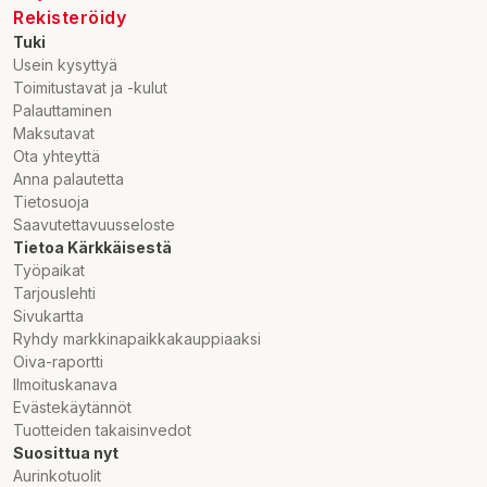
Rekisteröidy
Tuki
Usein kysyttyä
Toimitustavat ja -kulut
Palauttaminen
Maksutavat
Ota yhteyttä
Anna palautetta
Tietosuoja
Saavutettavuusseloste
Tietoa Kärkkäisestä
Työpaikat
Tarjouslehti
Sivukartta
Ryhdy markkinapaikkakauppiaaksi
Oiva-raportti
Ilmoituskanava
Evästekäytännöt
Tuotteiden takaisinvedot
Suosittua nyt
Aurinkotuolit