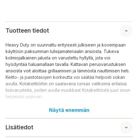
Tuotteen tiedot
Heavy Duty on suunnattu erityisesti julkiseen ja kovempaan
käyttöön paksumman tulisijamateriaalin ansiosta. Tukeva
kolmiojalkainen jalusta on varustettu hyllyllä, jota voi
hyödyntää haluamallaan tavalla. Kattavan perusvarustuksen
ansiosta voit aloittaa grillaamisen ja lämmöstä nauttimisen heti.
Keitto- ja paistotasojen korkeutta voi säätää helposti sokan
avulla. Kotakeittiöihin on saatavana runsas valikoima erilaisia
lisävarusteita, joiden avulla muokkaat Kotakeittiöstä juuri sinun
tarpeisiisi sopivan.
Huomioithan, että sisätilaan asentaessa tarvitset myös
Näytä enemmän
piippusetin, mikä ei sisälly perustoimitukseen. Lisävarusteena
saatavat piippujärjestelmät takaavat savunpoiston
Lisätiedot
toimivuuden, kunhan rakennelman korvausilma on huomioitu
oikein.