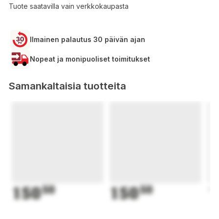
Tuote saatavilla vain verkkokaupasta
Ilmainen palautus 30 päivän ajan
Nopeat ja monipuoliset toimitukset
Samankaltaisia tuotteita
150
50
150
50
1