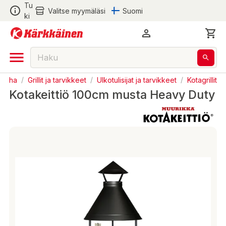
Tu
Valitse myymäläsi
Suomi
ki
utarha
/
Grillit ja tarvikkeet
/
Ulkotulisijat ja tarvikkeet
/
Kotagrillit
Kotakeittiö 100cm musta Heavy Duty