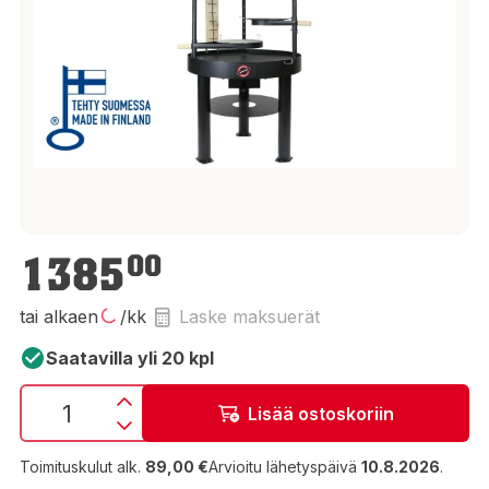
1 385,00 €
1385
00
tai alkaen
/kk
Laske maksuerät
Saatavilla yli 20 kpl
Lisää ostoskoriin
Toimituskulut alk.
89,00 €
Arvioitu lähetyspäivä
10.8.2026
.