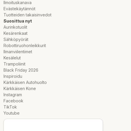
Ilmoituskanava
• 2 roterande, höjdjusterbara nivåer
Evästekäytännöt
•Muurikka Pan 38 cm
Tuotteiden takaisinvedot
•Muurikka tändare
Suosittua nyt
•Muurikka Jumpboard med stativ
Aurinkotuolit
• Korvställ 38 cm
Kesärenkaat
•Asklåda
Sähköpyörät
•Kolkrok
Robottiruohonleikkurit
•Svarvharv
Ilmanviilentimet
Kesälelut
Trampoliinit
Black Friday 2026
Inspiroidu
Kärkkäisen Autohuolto
Kärkkäisen Kone
Instagram
Facebook
TikTok
Youtube