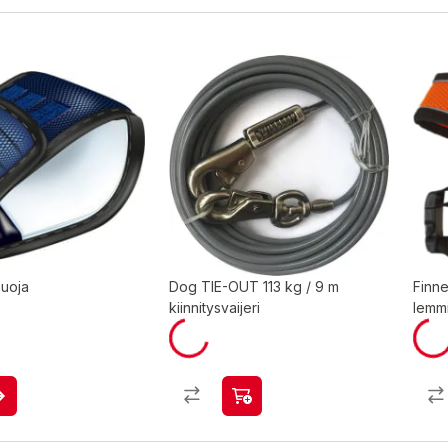
suoja
Dog TIE-OUT 113 kg / 9 m
Finne
kiinnitysvaijeri
lemmi