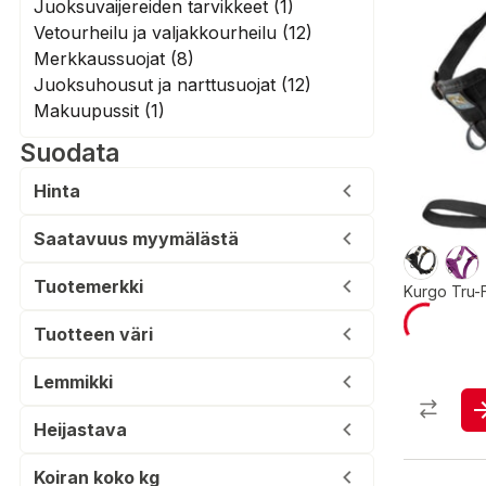
Juoksuvaijereiden tarvikkeet (1)
Vetourheilu ja valjakkourheilu (12)
Merkkaussuojat (8)
Juoksuhousut ja narttusuojat (12)
Makuupussit (1)
Suodata
Hinta
Saatavuus myymälästä
Tuotemerkki
Kurgo Tru-F
Tuotteen väri
Lemmikki
Heijastava
Koiran koko kg