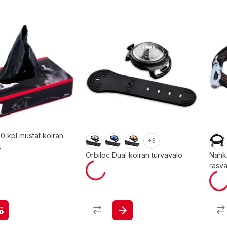
 kpl mustat koiran
+3
t
Orbiloc Dual koiran turvavalo
Nahk
rasva