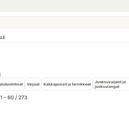
ALE
t
Juoksuvaijerit ja
alutushihnat
Valjaat
Kakkapussit ja tarvikkeet
juoksulangat
1 - 60 / 273