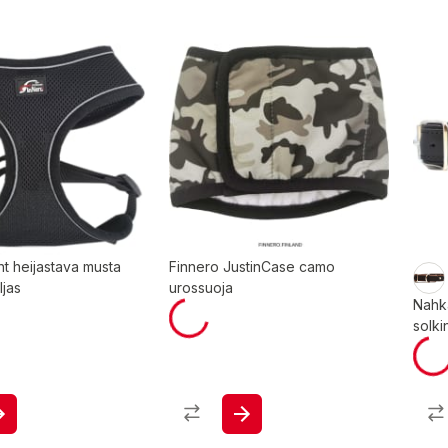
ht heijastava musta
Finnero JustinCase camo
ljas
urossuoja
Nahk
solkin