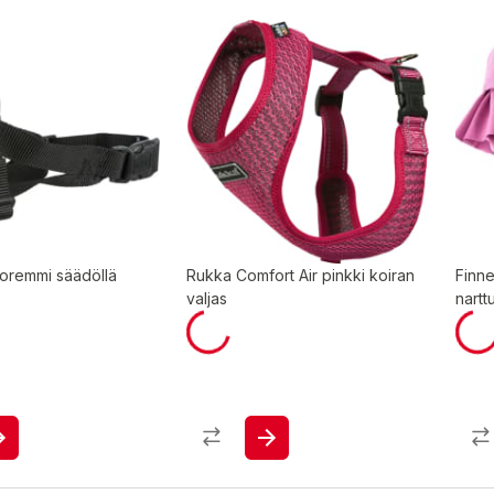
noremmi säädöllä
Rukka Comfort Air pinkki koiran
Finne
valjas
nartt