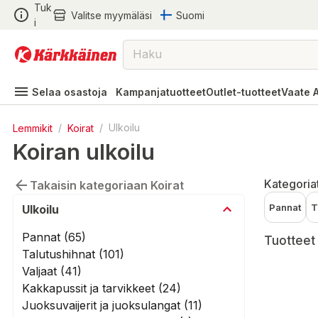
Tuk
Valitse myymäläsi
Suomi
i
Selaa osastoja
Kampanjatuotteet
Outlet-tuotteet
Vaate 
Lemmikit
/
Koirat
/
Ulkoilu
Koiran ulkoilu
Kategoria
Takaisin kategoriaan Koirat
Pannat
T
Ulkoilu
Pannat (65)
Tuotteet 
Talutushihnat (101)
Valjaat (41)
Kakkapussit ja tarvikkeet (24)
Juoksuvaijerit ja juoksulangat (11)