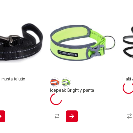
 musta talutin
Halti
Icepeak Brightly panta