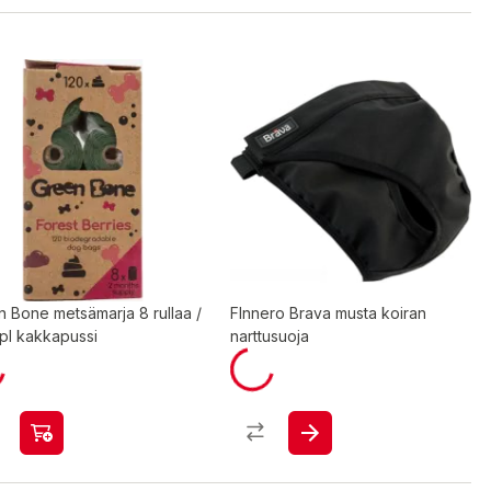
 Bone metsämarja 8 rullaa /
FInnero Brava musta koiran
pl kakkapussi
narttusuoja