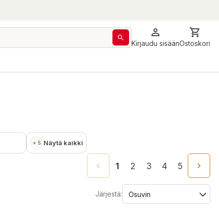
Kirjaudu sisään
Ostoskori
Näytä kaikki
+ 5
1
2
3
4
5
Järjestä: