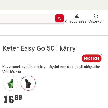
Kirjaudu sisään
Ostoskori
Keter Easy Go 50 l kärry
Kevyt monikäyttöinen kärry - täydellinen sisä- ja ulkokäyttöön
Väri:
Musta
16,99 €
16
99