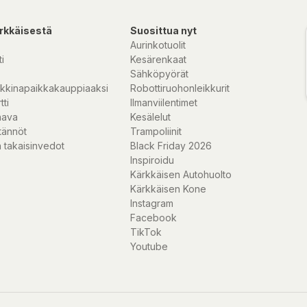
rkkäisestä
Suosittua nyt
Aurinkotuolit
i
Kesärenkaat
Sähköpyörät
kkinapaikkakauppiaaksi
Robottiruohonleikkurit
tti
Ilmanviilentimet
nava
Kesälelut
tännöt
Trampoliinit
 takaisinvedot
Black Friday 2026
Inspiroidu
Kärkkäisen Autohuolto
Kärkkäisen Kone
Instagram
Facebook
TikTok
Youtube