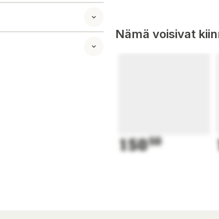
Nämä voisivat kii
150
50