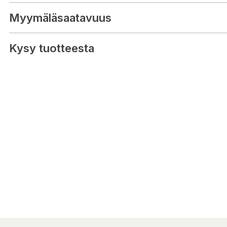
Mått: 51x56x84cm
Myymäläsaatavuus
Kysy tuotteesta