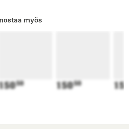
nnostaa myös
150
50
150
50
15