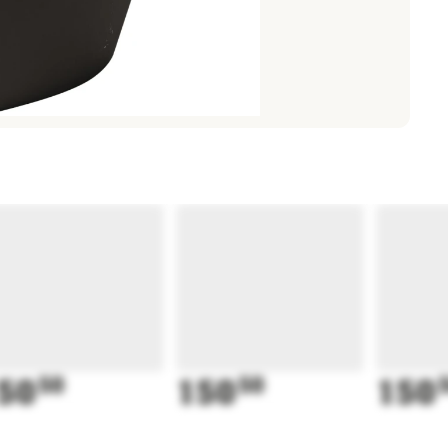
50
50
150
50
150