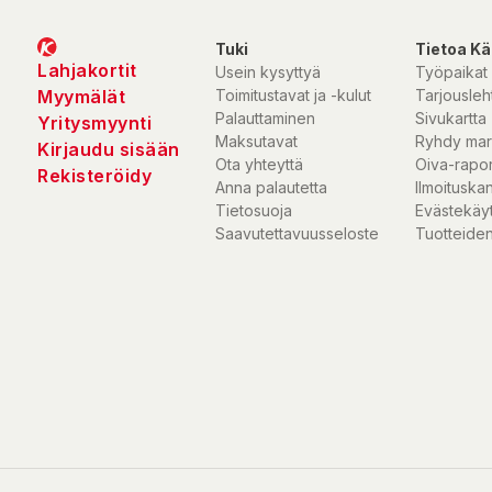
Tuki
Tietoa Kä
Lahjakortit
Usein kysyttyä
Työpaikat
Myymälät
Toimitustavat ja -kulut
Tarjousleht
Palauttaminen
Sivukartta
Yritysmyynti
Maksutavat
Ryhdy mar
Kirjaudu sisään
Ota yhteyttä
Oiva-rapor
Rekisteröidy
Anna palautetta
Ilmoituska
Tietosuoja
Evästekäy
Saavutettavuusseloste
Tuotteiden