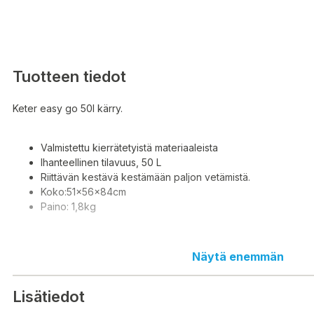
Tuotteen tiedot
Keter easy go 50l kärry.
Valmistettu kierrätetyistä materiaaleista
Ihanteellinen tilavuus, 50 L
Riittävän kestävä kestämään paljon vetämistä.
Koko:51x56x84cm
Paino: 1,8kg
Näytä enemmän
Tillverkad av återvunnet material
Idealisk volym, 50 L
Lisätiedot
Hållbar nog att tåla mycket drag.