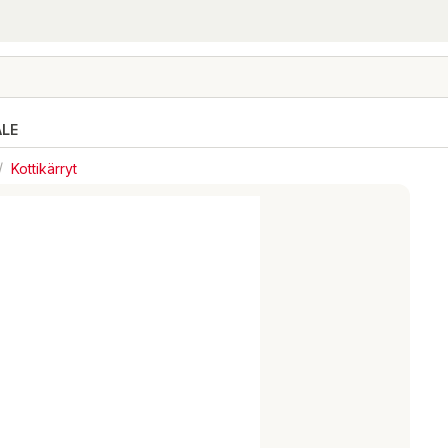
ALE
/
Kottikärryt