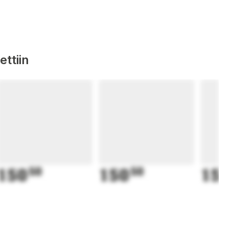
ttiin
150
50
150
50
15