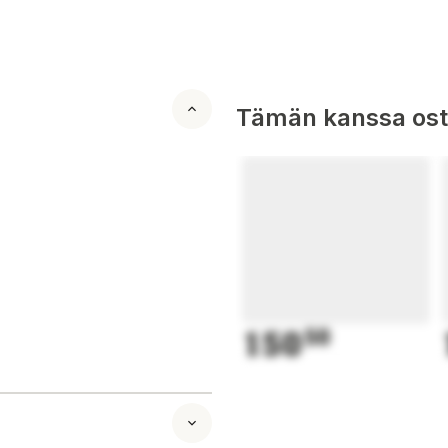
Tämän kanssa oste
150
50