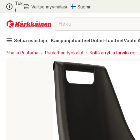
Tuk
Valitse myymäläsi
Suomi
i
Selaa osastoja
Kampanjatuotteet
Outlet-tuotteet
Vaate 
Piha ja Puutarha
/
Puutarhan työkalut
/
Kottikärryt ja tarvikkeet