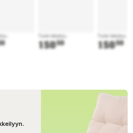
tuu...
Tuote latautuu...
Tuote latautuu...
50
150
50
150
50
kkeilyyn.