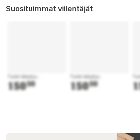
Suosituimmat viilentäjät
Tuote latautuu...
Tuote latautuu...
Tuo
150
50
150
50
1