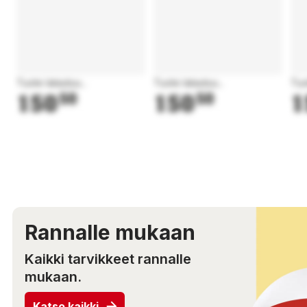
Tuote latautuu...
Tuote latautuu...
Tuo
150
50
150
50
1
Rannalle mukaan
Kaikki tarvikkeet rannalle
mukaan.
Katso kaikki