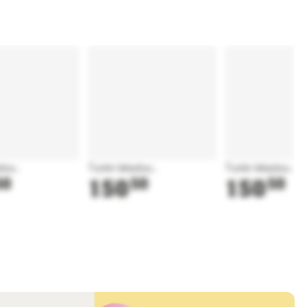
tuu...
Tuote latautuu...
Tuote latautuu...
50
150
50
150
50