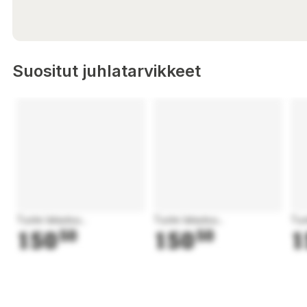
Suositut juhlatarvikkeet
Tuote latautuu...
Tuote latautuu...
Tuo
150
50
150
50
1