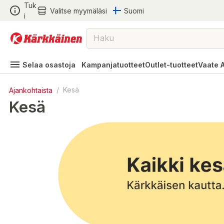
Tuk
Valitse myymäläsi
Suomi
i
Selaa osastoja
Kampanjatuotteet
Outlet-tuotteet
Vaate 
Ajankohtaista
/
Kesä
Kesä