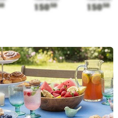
50
150
50
150
50