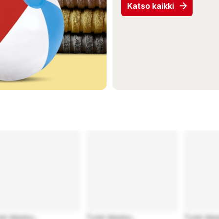
Katso kaikki
te latautuu...
Tuote latautuu...
Tuote latau