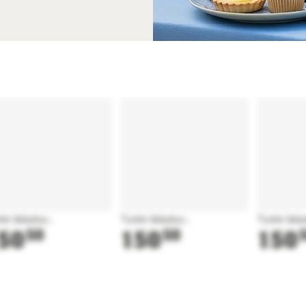
te latautuu...
Tuote latautuu...
Tuote latau
50
50
150
50
150