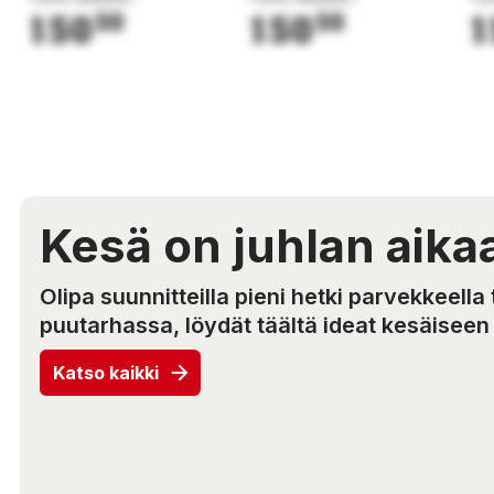
150
50
150
50
1
Kesä on juhlan aika
Olipa suunnitteilla pieni hetki parvekkeella
puutarhassa, löydät täältä ideat kesäisee
Katso kaikki