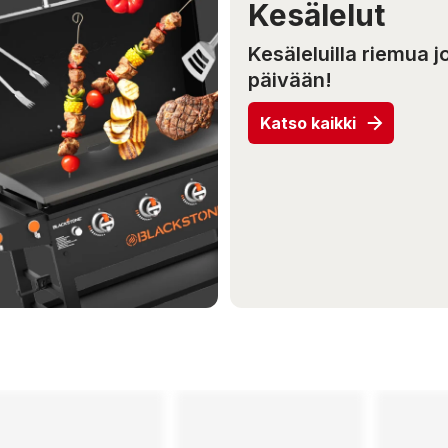
Kesälelut
Kesäleluilla riemua j
päivään!
Katso kaikki