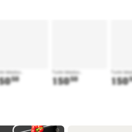
te latautuu...
Tuote latautuu...
Tuote latau
50
50
150
50
150