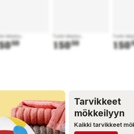
te latautuu...
Tuote latautuu...
Tuote latau
50
50
150
50
150
Tarvikkeet
mökkeilyyn
Kaikki tarvikkeet mö