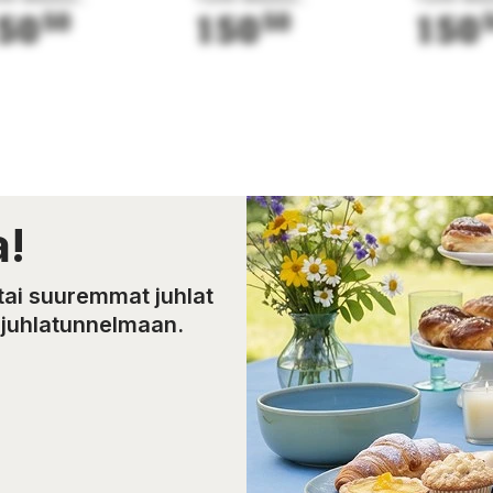
50
50
150
50
150
a!
 tai suuremmat juhlat
n juhlatunnelmaan.