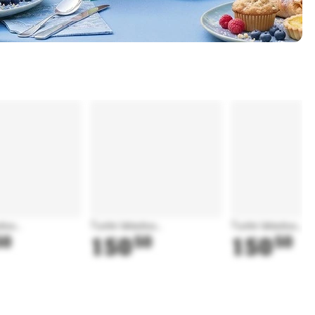
tuu...
Tuote latautuu...
Tuote latautuu...
50
150
50
150
50