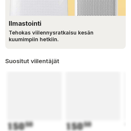
Ilmastointi
Tehokas viilennysratkaisu kesän
kuumimpiin hetkiin.
Suositut viilentäjät
150
50
150
50
1