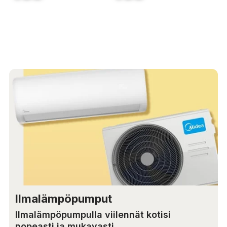
Ilmalämpöpumput
Ilmalämpöpumpulla viilennät kotisi
nopeasti ja mukavasti.