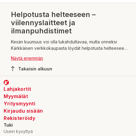
Helpotusta helteeseen –
viilennyslaitteet ja
ilmanpuhdistimet
Kesän kuumuus voi olla tukahduttavaa, mutta onneksi
Kärkkäisen verkkokaupasta löydät helpotusta helteeseen.
Meiltä löytyvät parhaat viilennyslaitteet ja ilmanpuhdistimet,
Näytä enemmän
jotka pitävät huoneilman raikkaana ja miellyttävän viileänä.
Takaisin alkuun
Lahjakortit
Myymälät
Yritysmyynti
Kirjaudu sisään
Rekisteröidy
Tuki
Usein kysyttyä