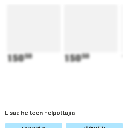
150
50
150
50
1
Lisää helteen helpottajia