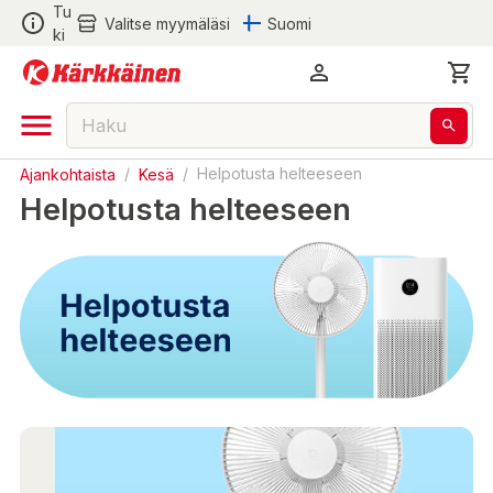
Tu
Valitse myymäläsi
Suomi
ki
Ajankohtaista
/
Kesä
/
Helpotusta helteeseen
Helpotusta helteeseen