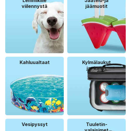
Lemmikille
Jäätelö-ja
viilennystä
jäämuotit
Kahluualtaat
Kylmälaukut
ja -kallet
Vesipyssyt
Tuuletin-
valaisimet