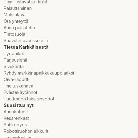
Toimitustavat ja -kulut
Palauttaminen
Maksutavat
Ota yhteyttä
Anna palautetta
Tietosuoja
Saavutettavuusseloste
Tietoa Kärkkäisestä
Työpaikat
Tarjouslehti
Sivukartta
Ryhdy markkinapaikkakauppiaaksi
Oiva-raportti
Ilmoituskanava
Evästekäytännöt
Tuotteiden takaisinvedot
Suosittua nyt
Aurinkotuolit
Kesärenkaat
Sähköpyörät
Robottiruohonleikkurit
Ilmanviilentimet