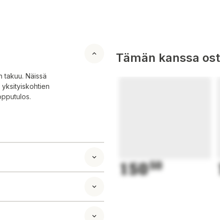
Tämän kanssa oste
n takuu. Näissä
 yksityiskohtien
opputulos.
150
50