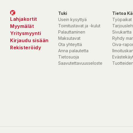
Tuki
Tietoa Kä
Lahjakortit
Usein kysyttyä
Työpaikat
Myymälät
Toimitustavat ja -kulut
Tarjousleht
Palauttaminen
Sivukartta
Yritysmyynti
Maksutavat
Ryhdy mar
Kirjaudu sisään
Ota yhteyttä
Oiva-rapor
Rekisteröidy
Anna palautetta
Ilmoituska
Tietosuoja
Evästekäy
Saavutettavuusseloste
Tuotteiden