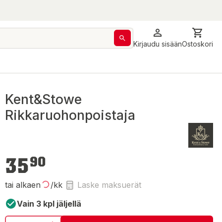
Kirjaudu sisään
Ostoskori
Kent&Stowe
Rikkaruohonpoistaja
35,90 €
35
90
tai alkaen
/kk
Laske maksuerät
Vain 3 kpl jäljellä