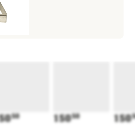
50
50
150
50
150