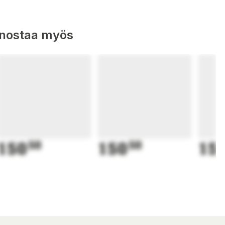
nnostaa myös
150
50
150
50
15