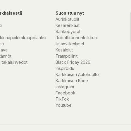
rkkäisestä
Suosittua nyt
Aurinkotuolit
i
Kesärenkaat
Sähköpyörät
kkinapaikkakauppiaaksi
Robottiruohonleikkurit
tti
Ilmanviilentimet
nava
Kesälelut
tännöt
Trampoliinit
 takaisinvedot
Black Friday 2026
Inspiroidu
Kärkkäisen Autohuolto
Kärkkäisen Kone
Instagram
Facebook
TikTok
Youtube