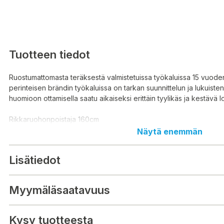
Tuotteen tiedot
Ruostumattomasta teräksestä valmistetuissa työkaluissa 15 vuode
perinteisen brändin työkaluissa on tarkan suunnittelun ja lukuisten
huomioon ottamisella saatu aikaiseksi erittäin tyylikäs ja kestävä l
Rikkaruohonpoistaja 160cm
Näytä enemmän
Lisätiedot
Myymäläsaatavuus
Kysy tuotteesta