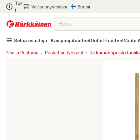
Tuk
Valitse myymäläsi
Suomi
i
Selaa osastoja
Kampanjatuotteet
Outlet-tuotteet
Vaate 
Piha ja Puutarha
/
Puutarhan työkalut
/
Rikkaruohopoisto tarvik