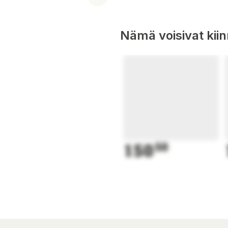
Nämä voisivat kii
150
50