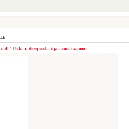
ALE
keet
/
Rikkaruohonpoistajat ja saumakaapimet