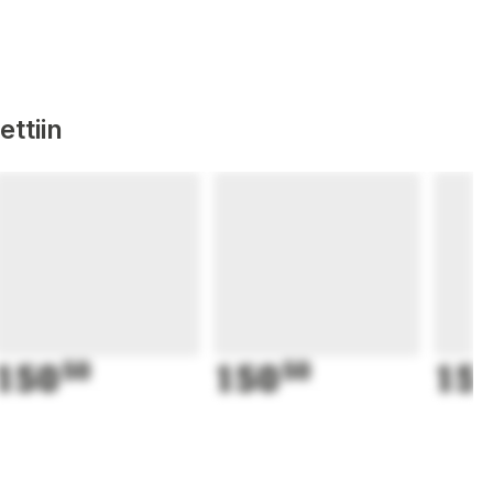
ttiin
150
50
150
50
15