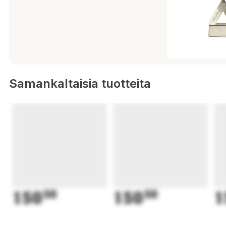
Samankaltaisia tuotteita
150
50
150
50
1