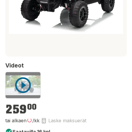
Videot
259,00 €
259
00
tai alkaen
/kk
Laske maksuerät
Saatavilla 16 kpl