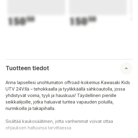
150
50
150
50
1
Tuotteen tiedot
Anna lapsellesi unohtumaton offroad-kokemus Kawasaki Kids
UTV 24V:llä – tehokkaalla ja tyylikkäällä sähköautolla, jossa
yhdistyvät voima, tyyli ja hauskuus! Täydellinen pienille
seikkailijoille, jotka haluavat tuntea vapauden poluilla,
nurmikoilla ja takapihalla.
Sisältää kaukosäätimen, jotta vanhemmat voivat ottaa
ohjauksen haltuunsa tarvittaessa.