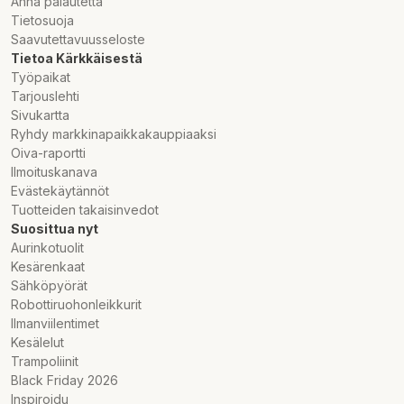
Anna palautetta
Tietosuoja
Saavutettavuusseloste
Tietoa Kärkkäisestä
Työpaikat
Tarjouslehti
Sivukartta
Ryhdy markkinapaikkakauppiaaksi
Oiva-raportti
Ilmoituskanava
Evästekäytännöt
Tuotteiden takaisinvedot
Suosittua nyt
Aurinkotuolit
Kesärenkaat
Sähköpyörät
Robottiruohonleikkurit
Ilmanviilentimet
Kesälelut
Trampoliinit
Black Friday 2026
Inspiroidu