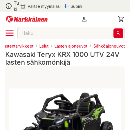
Tu
Valitse myymäläsi
Suomi
ki
ja Lastentarvikkeet
/
Lelut
/
Lasten ajoneuvot
/
Sähköajoneuvot
Kawasaki Teryx KRX 1000 UTV 24V
lasten sähkömönkijä