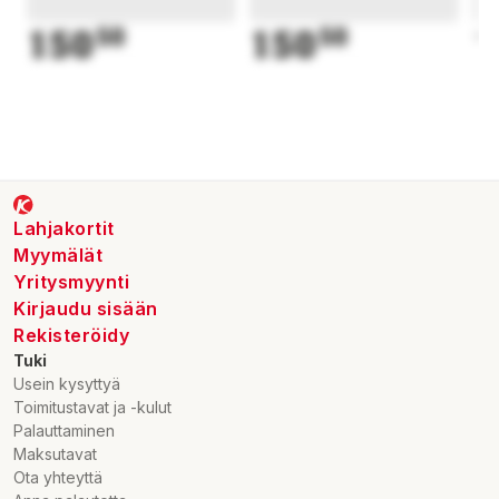
Laddare ingår
150
50
150
50
1
Lahjakortit
Myymälät
Yritysmyynti
Kirjaudu sisään
Rekisteröidy
Tuki
Usein kysyttyä
Toimitustavat ja -kulut
Palauttaminen
Maksutavat
Ota yhteyttä