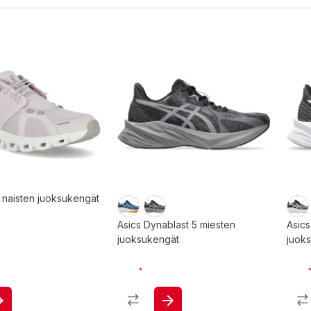
 naisten juoksukengät
Asics Dynablast 5 miesten
Asics
juoksukengät
juok