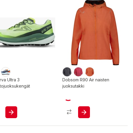
rva Ultra 3
Dobsom R90 Air naisten
tojuoksukengät
juoksutakki