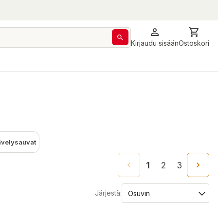
Kirjaudu sisään
Ostoskori
ävelysauvat
1
2
3
Järjestä: