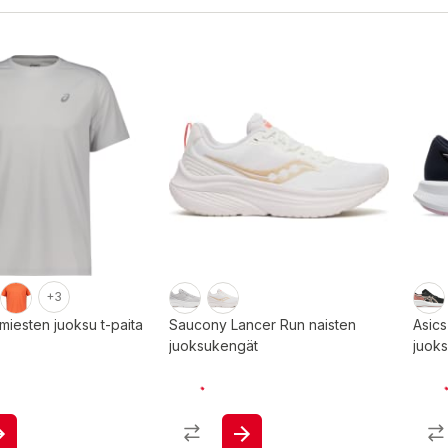
+3
miesten juoksu t-paita
Saucony Lancer Run naisten
Asics
juoksukengät
juok