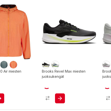
 Air miesten
Brooks Revel Max miesten
Broo
juoksukengät
juok