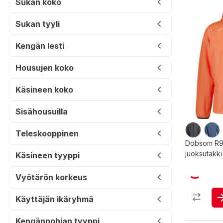
Sukan koko
Sukan tyyli
Kengän lesti
Housujen koko
Käsineen koko
Sisähousuilla
Teleskooppinen
Dobsom R90
juoksutakki
Käsineen tyyppi
Vyötärön korkeus
Käyttäjän ikäryhmä
Kengänpohjan tyyppi