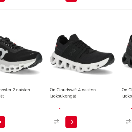
nster 2 naisten
On Cloudswift 4 naisten
On Cl
ät
juoksukengät
juok