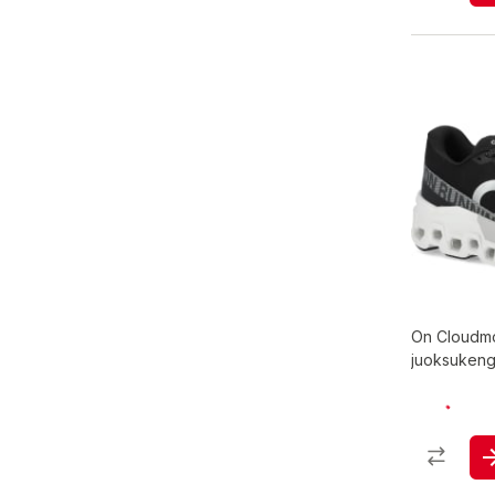
On Cloudmo
juoksukeng