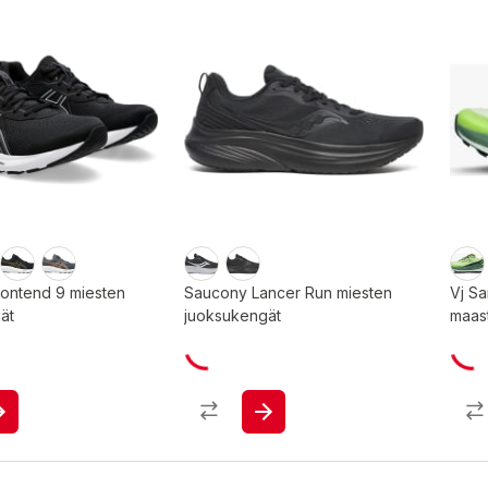
Contend 9 miesten
Saucony Lancer Run miesten
Vj Sa
ät
juoksukengät
maas