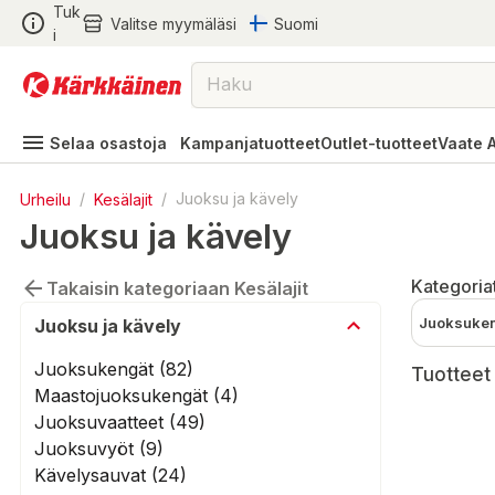
Tuk
Valitse myymäläsi
Suomi
i
Selaa osastoja
Kampanjatuotteet
Outlet-tuotteet
Vaate 
Urheilu
/
Kesälajit
/
Juoksu ja kävely
Juoksu ja kävely
Kategoria
Takaisin kategoriaan Kesälajit
Juoksuke
Juoksu ja kävely
Juoksukengät (82)
Tuotteet 
Maastojuoksukengät (4)
Juoksuvaatteet (49)
Juoksuvyöt (9)
Kävelysauvat (24)