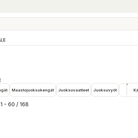
ALE
t
ngät
Maastojuoksukengät
Juoksuvaatteet
Juoksuvyöt
K
1 - 60 / 168