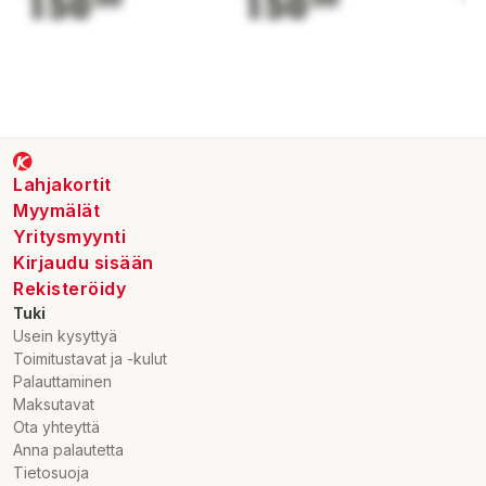
150
150
1
Lahjakortit
Myymälät
Yritysmyynti
Kirjaudu sisään
Rekisteröidy
Tuki
Usein kysyttyä
Toimitustavat ja -kulut
Palauttaminen
Maksutavat
Ota yhteyttä
Anna palautetta
Tietosuoja