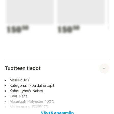
150
50
150
50
1
Tuotteen tiedot
Merkki: JdY
Kategoria: T-paidat ja topit
Kohderyhmä: Naiset
Tyyli: Paita
Materiaali: Polyesteri 100%
Mallinumero: 15365975
Näytä enemmän