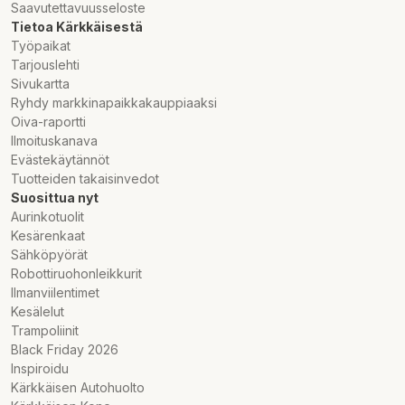
Saavutettavuusseloste
Tietoa Kärkkäisestä
Työpaikat
Tarjouslehti
Sivukartta
Ryhdy markkinapaikkakauppiaaksi
Oiva-raportti
Ilmoituskanava
Evästekäytännöt
Tuotteiden takaisinvedot
Suosittua nyt
Aurinkotuolit
Kesärenkaat
Sähköpyörät
Robottiruohonleikkurit
Ilmanviilentimet
Kesälelut
Trampoliinit
Black Friday 2026
Inspiroidu
Kärkkäisen Autohuolto