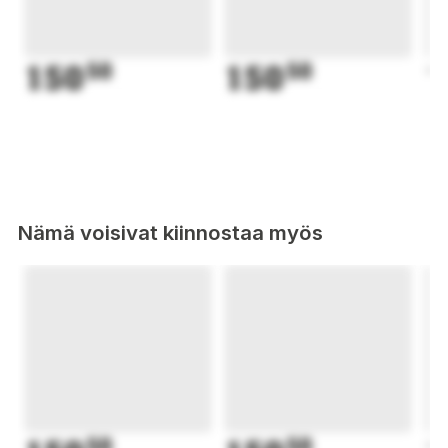
150
50
150
50
1
Nämä voisivat kiinnostaa myös
50
50