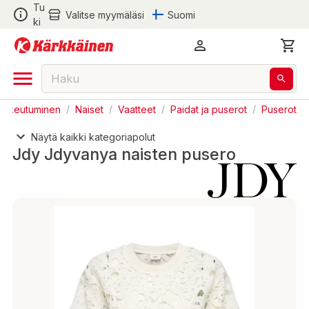
Tu
Valitse myymäläsi
Suomi
ki
Pukeutuminen
/
Naiset
/
Vaatteet
/
Paidat ja puserot
/
Puserot
Näytä kaikki kategoriapolut
Jdy Jdyvanya naisten pusero