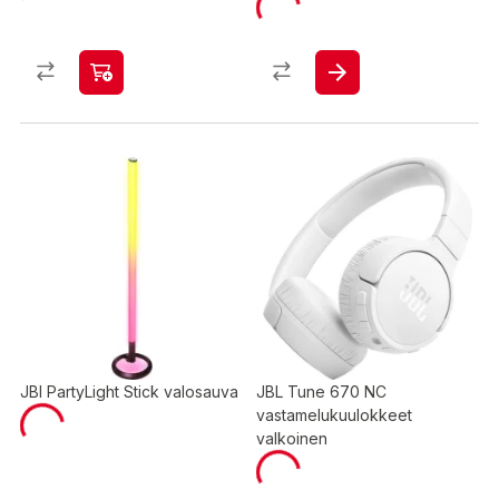
JBl PartyLight Stick valosauva
JBL Tune 670 NC
vastamelukuulokkeet
valkoinen