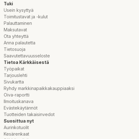
Tuki
Usein kysyttyä
Toimitustavat ja -kulut
Palauttaminen
Maksutavat
Ota yhteyttä
Anna palautetta
Tietosuoja
Saavutettavuusseloste
Tietoa Kärkkäisestä
Työpaikat
Tarjouslehti
Sivukartta
Ryhdy markkinapaikkakauppiaaksi
Oiva-raportti
Ilmoituskanava
Evästekäytännöt
Tuotteiden takaisinvedot
Suosittua nyt
Aurinkotuolit
Kesärenkaat