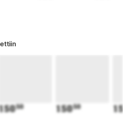
ttiin
150
50
150
50
15