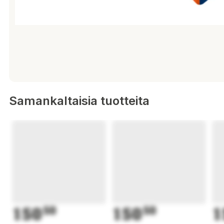
Samankaltaisia tuotteita
150
50
150
50
1