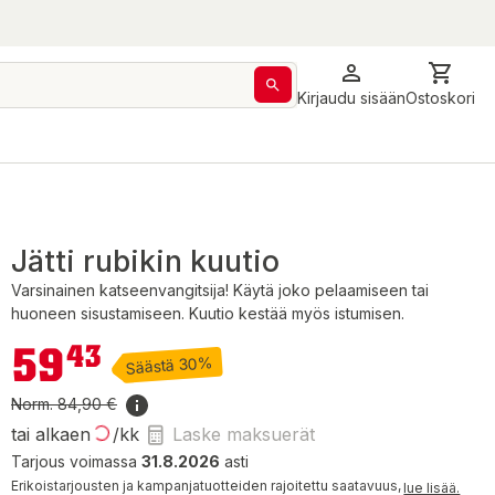
Kirjaudu sisään
Ostoskori
Jätti rubikin kuutio
Varsinainen katseenvangitsija! Käytä joko pelaamiseen tai
huoneen sisustamiseen. Kuutio kestää myös istumisen.
59,43 €
59
43
Säästä 30%
Norm.
84,90 €
tai alkaen
/kk
Laske maksuerät
Tarjous voimassa
31.8.2026
asti
Erikoistarjousten ja kampanjatuotteiden rajoitettu saatavuus,
lue lisää.