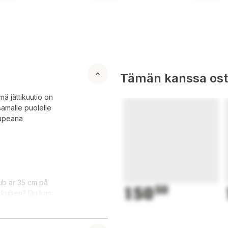
Tämän kanssa oste
ä jättikuutio on
 samalle puolelle
s upeana
kub är 35 cm på
150
50
av kuben? Du kan