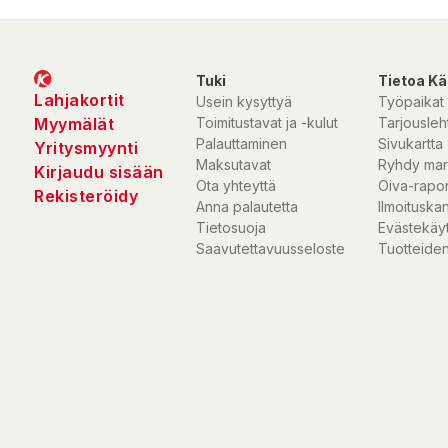
Tuki
Tietoa Kä
Lahjakortit
Usein kysyttyä
Työpaikat
Myymälät
Toimitustavat ja -kulut
Tarjousleht
Palauttaminen
Sivukartta
Yritysmyynti
Maksutavat
Ryhdy mar
Kirjaudu sisään
Ota yhteyttä
Oiva-rapor
Rekisteröidy
Anna palautetta
Ilmoituska
Tietosuoja
Evästekäy
Saavutettavuusseloste
Tuotteiden