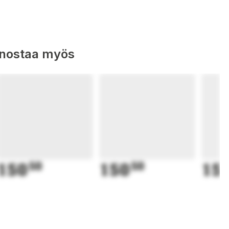
nnostaa myös
150
50
150
50
15