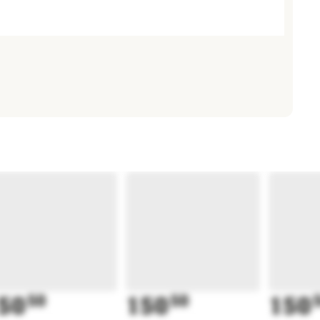
50
50
150
50
150