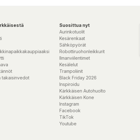
rkkäisestä
Suosittua nyt
Aurinkotuolit
i
Kesärenkaat
Sähköpyörät
kkinapaikkakauppiaaksi
Robottiruohonleikkurit
tti
Ilmanviilentimet
nava
Kesälelut
tännöt
Trampoliinit
 takaisinvedot
Black Friday 2026
Inspiroidu
Kärkkäisen Autohuolto
Kärkkäisen Kone
Instagram
Facebook
TikTok
Youtube