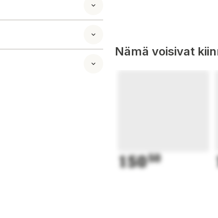
Nämä voisivat kii
150
50