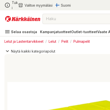
Tuk
Valitse myymäläsi
Suomi
i
Selaa osastoja
Kampanjatuotteet
Outlet-tuotteet
Vaate 
Lelut ja Lastentarvikkeet
/
Lelut
/
Pelit
/
Pulmapelit
Näytä kaikki kategoriapolut