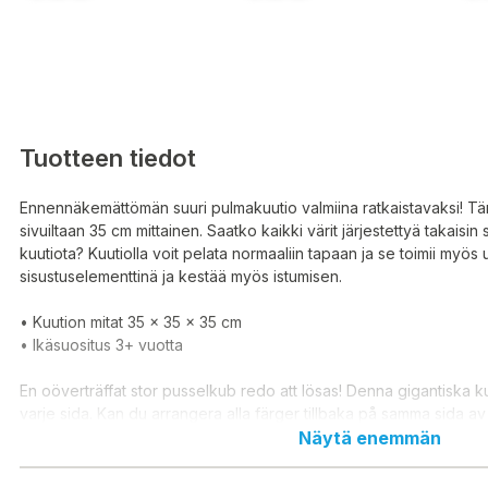
Tuotteen tiedot
Ennennäkemättömän suuri pulmakuutio valmiina ratkaistavaksi! Täm
sivuiltaan 35 cm mittainen. Saatko kaikki värit järjestettyä takaisin
kuutiota? Kuutiolla voit pelata normaaliin tapaan ja se toimii myö
sisustuselementtinä ja kestää myös istumisen.
• Kuution mitat 35 x 35 x 35 cm
• Ikäsuositus 3+ vuotta
En oöverträffat stor pusselkub redo att lösas! Denna gigantiska 
varje sida. Kan du arrangera alla färger tillbaka på samma sida 
leka med kuben som vanligt och den fungerar också som ett bra
Näytä enemmän
inredningselement och tål även att sitta.