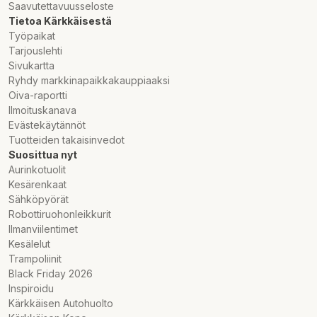
Saavutettavuusseloste
Tietoa Kärkkäisestä
Työpaikat
Tarjouslehti
Sivukartta
Ryhdy markkinapaikkakauppiaaksi
Oiva-raportti
Ilmoituskanava
Evästekäytännöt
Tuotteiden takaisinvedot
Suosittua nyt
Aurinkotuolit
Kesärenkaat
Sähköpyörät
Robottiruohonleikkurit
Ilmanviilentimet
Kesälelut
Trampoliinit
Black Friday 2026
Inspiroidu
Kärkkäisen Autohuolto