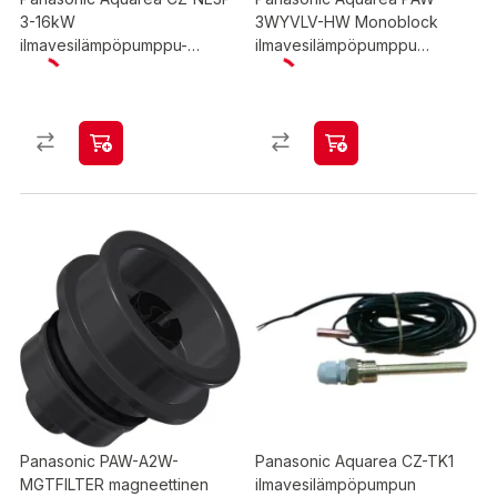
3-16kW
3WYVLV-HW Monoblock
ilmavesilämpöpumppu-
ilmavesilämpöpumppu
ulkoyksikköjen pohjavastus
vaihtoventtiilipaketti
Panasonic PAW-A2W-
Panasonic Aquarea CZ-TK1
MGTFILTER magneettinen
ilmavesilämpöpumpun