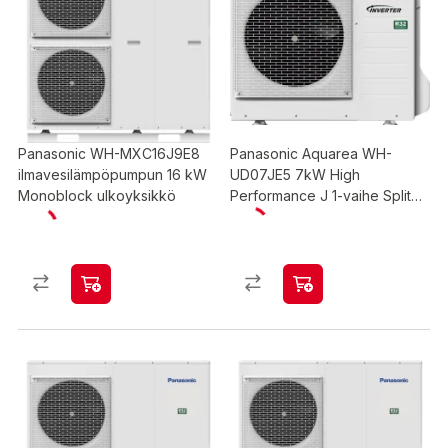
Panasonic WH-MXC16J9E8
Panasonic Aquarea WH-
ilmavesilämpöpumpun 16 kW
UD07JE5 7kW High
Monoblock ulkoyksikkö
Performance J 1-vaihe Split
ilmavesilämpöpumppu
ulkoyksikkö