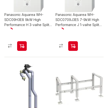
Panasonic Aquarea WH-
Panasonic Aquarea WH-
SDC09H3E8 9kW High
SDC0709J3E5 7-9kW High
Performance H 3-vaihe Split
Performance J 1-vaihe Split
ilmavesilämpöpumppu Bi-Bloc
ilmavesilämpöpumppu Bi-Bloc
sisäyksikkö
sisäyksikkö