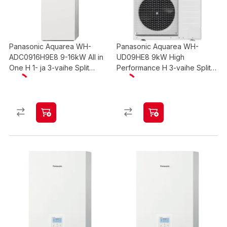
Panasonic Aquarea WH-
Panasonic Aquarea WH-
ADC0916H9E8 9-16kW All in
UD09HE8 9kW High
One H 1- ja 3-vaihe Split
Performance H 3-vaihe Split
ilmavesilämpöpumppu 185L
ilmavesilämpöpumppu
sisäyksikkö
ulkoyksikkö