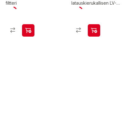
filtteri
latauskierukallisen LV-
varaajan lämpötila-anturi ja
anturitasku