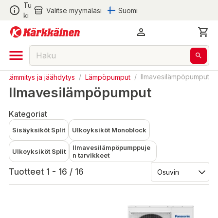
Tu
Valitse myymäläsi
Suomi
ki
/
Lämmitys ja jäähdytys
/
Lämpöpumput
/
Ilmavesilämpöpumput
Ilmavesilämpöpumput
Kategoriat
Sisäyksiköt Split
Ulkoyksiköt Monoblock
Ilmavesilämpöpumppuje
Ulkoyksiköt Split
n tarvikkeet
Tuotteet 1 - 16 / 16