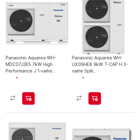
Panasonic Aquarea WH-
Panasonic Aquarea WH-
MDC07J3E5 7kW High
UX09HE8 9kW T-CAP H 3-
Performance J 1-vaihe
vaihe Split
Monoblock
ilmavesilämpöpumppu
ilmavesilämpöpumppu
ulkoyksikkö
ulkoyksikkö ja säädin