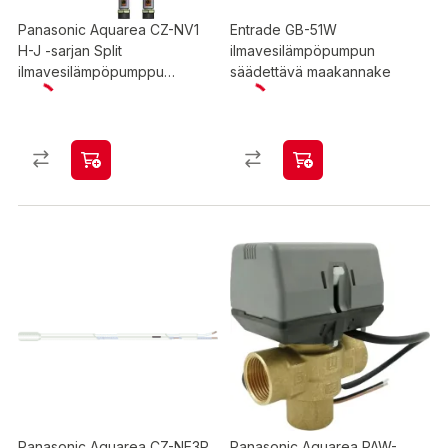
Panasonic Aquarea CZ-NV1
Entrade GB-51W
H-J -sarjan Split
ilmavesilämpöpumpun
ilmavesilämpöpumppu
säädettävä maakannake
vaihtoventtiilipaketti
sisäyksikköön
Panasonic Aquarea CZ-NE3P
Panasonic Aquarea PAW-