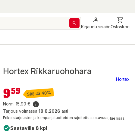
Kirjaudu sisään
Ostoskori
Hortex Rikkaruohohara
Hortex
9,59 €
9
59
Säästä 40%
Norm.
15,99 €
Tarjous voimassa
18.8.2026
asti
Erikoistarjousten ja kampanjatuotteiden rajoitettu saatavuus,
lue lisää.
Saatavilla 8 kpl