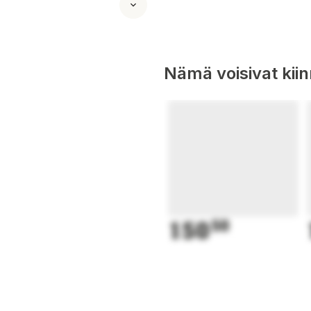
Nämä voisivat kii
150
50