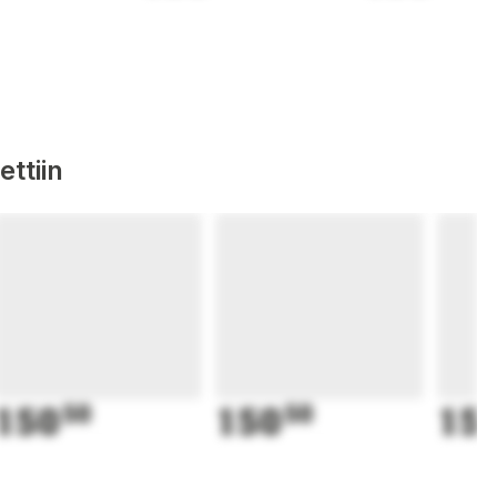
ttiin
150
50
150
50
15