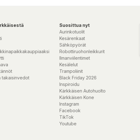
rkkäisestä
Suosittua nyt
Aurinkotuolit
i
Kesärenkaat
Sähköpyörät
kkinapaikkakauppiaaksi
Robottiruohonleikkurit
tti
Ilmanviilentimet
nava
Kesälelut
tännöt
Trampoliinit
 takaisinvedot
Black Friday 2026
Inspiroidu
Kärkkäisen Autohuolto
Kärkkäisen Kone
Instagram
Facebook
TikTok
Youtube