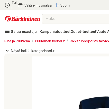
Tuk
Valitse myymäläsi
Suomi
i
Selaa osastoja
Kampanjatuotteet
Outlet-tuotteet
Vaate 
Piha ja Puutarha
/
Puutarhan työkalut
/
Rikkaruohopoisto tarvik
Näytä kaikki kategoriapolut