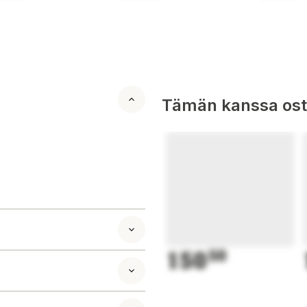
Tämän kanssa oste
150
50