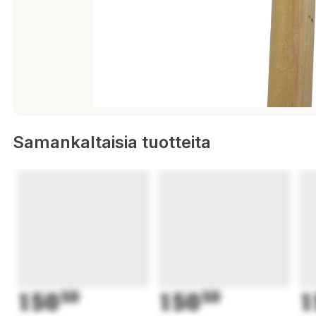
Samankaltaisia tuotteita
150
50
150
50
1