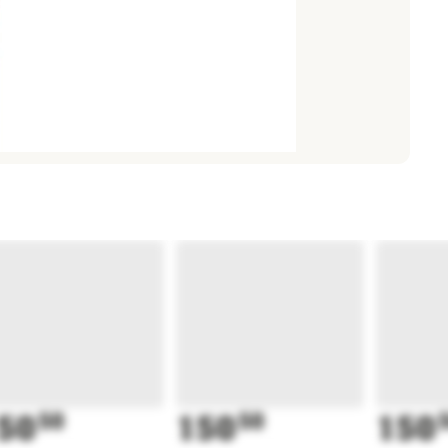
50
50
150
50
150