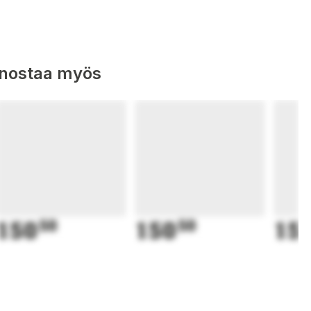
nnostaa myös
150
50
150
50
15