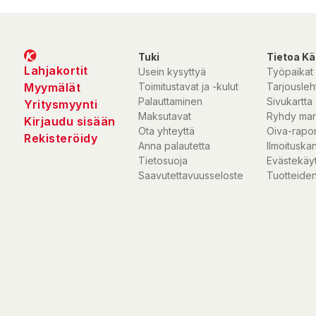
Tuki
Tietoa Kä
Lahjakortit
Usein kysyttyä
Työpaikat
Myymälät
Toimitustavat ja -kulut
Tarjousleht
Palauttaminen
Sivukartta
Yritysmyynti
Maksutavat
Ryhdy mar
Kirjaudu sisään
Ota yhteyttä
Oiva-rapor
Rekisteröidy
Anna palautetta
Ilmoituska
Tietosuoja
Evästekäy
Saavutettavuusseloste
Tuotteiden