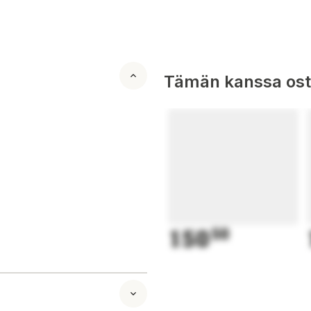
Tämän kanssa oste
150
50