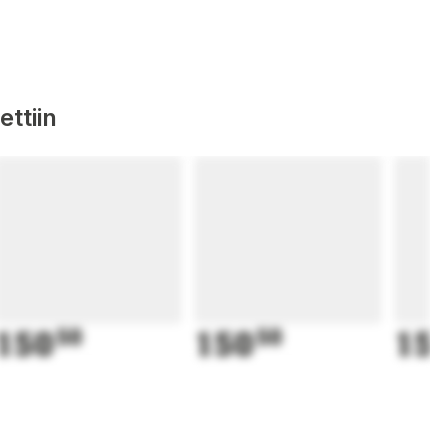
ttiin
150
50
150
50
15