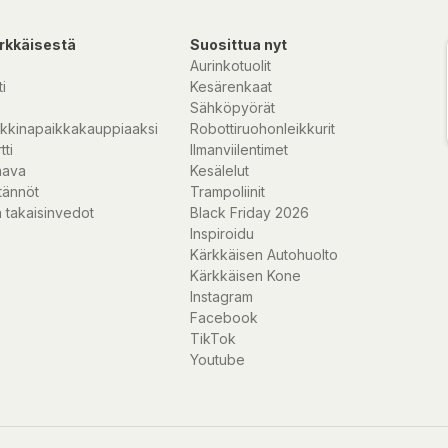
rkkäisestä
Suosittua nyt
Aurinkotuolit
i
Kesärenkaat
Sähköpyörät
kkinapaikkakauppiaaksi
Robottiruohonleikkurit
tti
Ilmanviilentimet
nava
Kesälelut
tännöt
Trampoliinit
 takaisinvedot
Black Friday 2026
Inspiroidu
Kärkkäisen Autohuolto
Kärkkäisen Kone
Instagram
Facebook
TikTok
Youtube