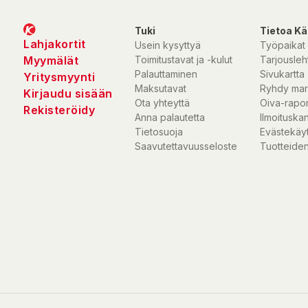
Tuki
Tietoa Kä
Lahjakortit
Usein kysyttyä
Työpaikat
Myymälät
Toimitustavat ja -kulut
Tarjousleht
Palauttaminen
Sivukartta
Yritysmyynti
Maksutavat
Ryhdy mar
Kirjaudu sisään
Ota yhteyttä
Oiva-rapor
Rekisteröidy
Anna palautetta
Ilmoituska
Tietosuoja
Evästekäy
Saavutettavuusseloste
Tuotteiden