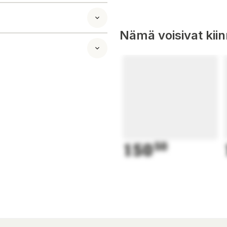
Nämä voisivat kii
150
50