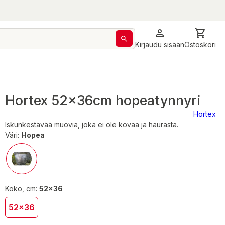
Kirjaudu sisään
Ostoskori
Hortex 52x36cm hopeatynnyri
Hortex
Iskunkestävää muovia, joka ei ole kovaa ja haurasta.
Väri:
Hopea
Koko, cm:
52x36
52x36