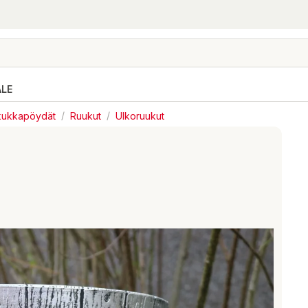
ALE
 kukkapöydät
/
Ruukut
/
Ulkoruukut