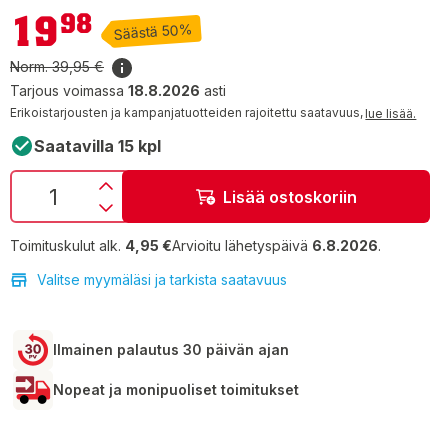
19,98 €
19
98
Säästä 50%
Norm.
39,95 €
Tarjous voimassa
18.8.2026
asti
Erikoistarjousten ja kampanjatuotteiden rajoitettu saatavuus,
lue lisää.
Saatavilla 15 kpl
Lisää ostoskoriin
Toimituskulut alk.
4,95 €
Arvioitu lähetyspäivä
6.8.2026
.
Valitse myymäläsi ja tarkista saatavuus
Ilmainen palautus 30 päivän ajan
Nopeat ja monipuoliset toimitukset