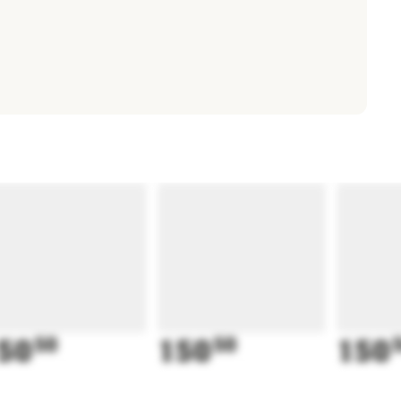
50
50
150
50
150