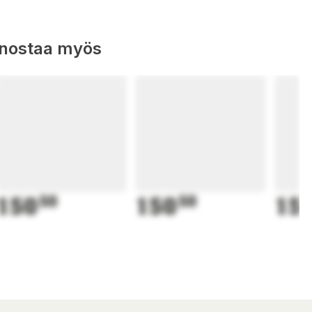
nnostaa myös
150
50
150
50
15