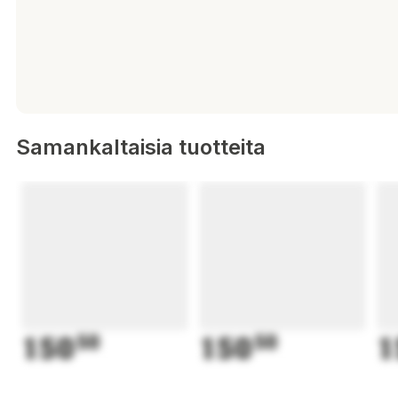
Samankaltaisia tuotteita
150
50
150
50
1