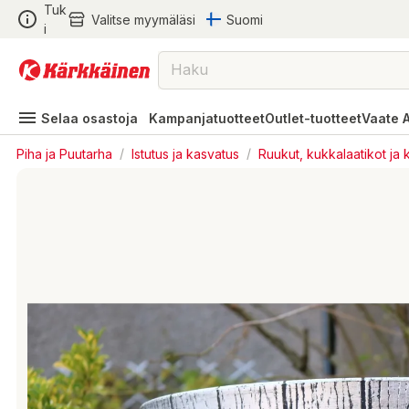
Tuk
Valitse myymäläsi
Suomi
i
Selaa osastoja
Kampanjatuotteet
Outlet-tuotteet
Vaate 
Piha ja Puutarha
/
Istutus ja kasvatus
/
Ruukut, kukkalaatikot ja