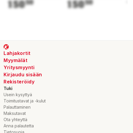
150
50
150
50
1
Lahjakortit
Myymälät
Yritysmyynti
Kirjaudu sisään
Rekisteröidy
Tuki
Usein kysyttyä
Toimitustavat ja -kulut
Palauttaminen
Maksutavat
Ota yhteyttä
Anna palautetta
Tietosuoja