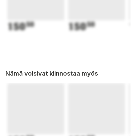
150
50
150
50
1
Nämä voisivat kiinnostaa myös