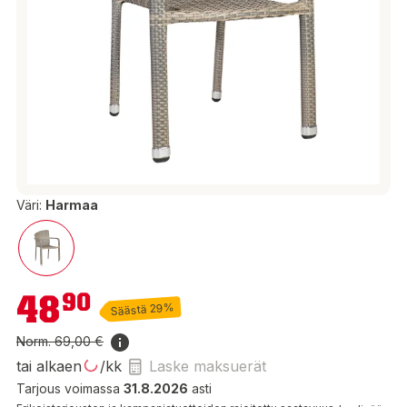
Väri:
Harmaa
48,90 €
48
90
Säästä 29%
Norm.
69,00 €
tai alkaen
/kk
Laske maksuerät
Tarjous voimassa
31.8.2026
asti