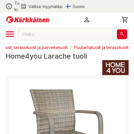
Tu
Valitse myymäläsi
Suomi
ki
tuolit, terassituolit ja parveketuolit
/
Puutarhatuolit ja terassituolit
Home4you Larache tuoli