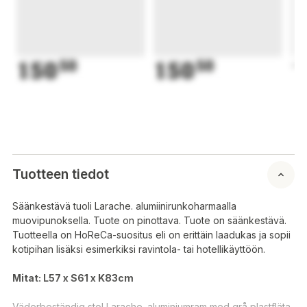
150
50
150
50
1
Tuotteen tiedot
Säänkestävä tuoli Larache. alumiinirunkoharmaalla
muovipunoksella. Tuote on pinottava. Tuote on säänkestävä.
Tuotteella on HoReCa-suositus eli on erittäin laadukas ja sopii
kotipihan lisäksi esimerkiksi ravintola- tai hotellikäyttöön.
Mitat: L57 x S61 x K83cm
Väderbeständig stol Larache. aluminiumram med grå plastfläta.