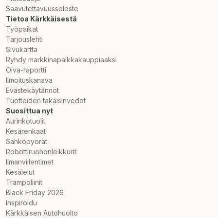
Saavutettavuusseloste
Tietoa Kärkkäisestä
Työpaikat
Tarjouslehti
Sivukartta
Ryhdy markkinapaikkakauppiaaksi
Oiva-raportti
Ilmoituskanava
Evästekäytännöt
Tuotteiden takaisinvedot
Suosittua nyt
Aurinkotuolit
Kesärenkaat
Sähköpyörät
Robottiruohonleikkurit
Ilmanviilentimet
Kesälelut
Trampoliinit
Black Friday 2026
Inspiroidu
Kärkkäisen Autohuolto