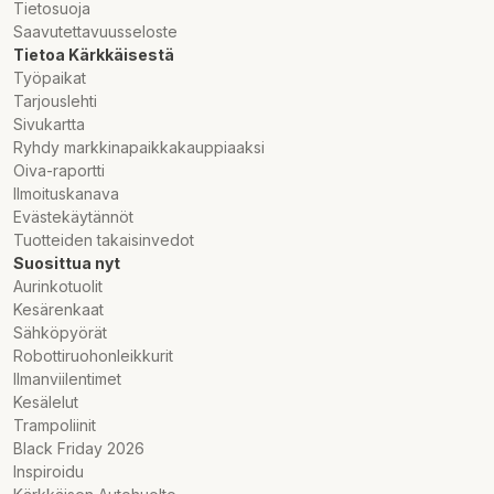
Tietosuoja
Saavutettavuusseloste
Tietoa Kärkkäisestä
Työpaikat
Tarjouslehti
Sivukartta
Ryhdy markkinapaikkakauppiaaksi
Oiva-raportti
Ilmoituskanava
Evästekäytännöt
Tuotteiden takaisinvedot
Suosittua nyt
Aurinkotuolit
Kesärenkaat
Sähköpyörät
Robottiruohonleikkurit
Ilmanviilentimet
Kesälelut
Trampoliinit
Black Friday 2026
Inspiroidu