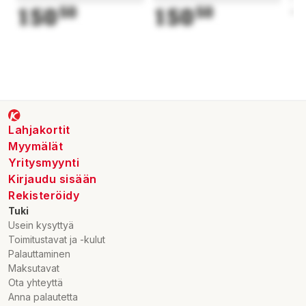
150
50
150
50
1
Lahjakortit
Myymälät
Yritysmyynti
Kirjaudu sisään
Rekisteröidy
Tuki
Usein kysyttyä
Toimitustavat ja -kulut
Palauttaminen
Maksutavat
Ota yhteyttä
Anna palautetta