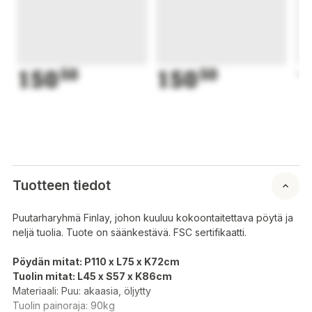
150
50
150
50
1
Tuotteen tiedot
Puutarharyhmä Finlay, johon kuuluu kokoontaitettava pöytä ja
neljä tuolia. Tuote on säänkestävä. FSC sertifikaatti.
Pöydän mitat: P110 x L75 x K72cm
Tuolin mitat: L45 x S57 x K86cm
Materiaali: Puu: akaasia, öljytty
Tuolin painoraja: 90kg