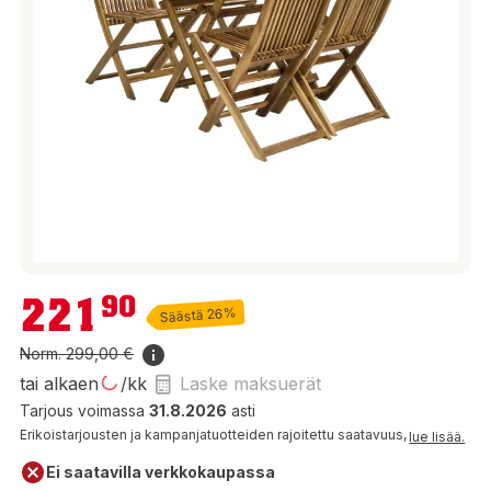
221,90 €
221
90
Säästä 26%
Norm.
299,00 €
tai alkaen
/kk
Laske maksuerät
Tarjous voimassa
31.8.2026
asti
Erikoistarjousten ja kampanjatuotteiden rajoitettu saatavuus,
lue lisää.
Ei saatavilla verkkokaupassa