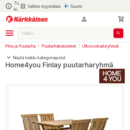
Tu
Valitse myymäläsi
Suomi
ki
Piha ja Puutarha
/
Puutarhakalusteet
/
Ulkoruokailuryhmät
Näytä kaikki kategoriapolut
Home4you Finlay puutarharyhmä