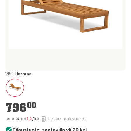
Väri:
Harmaa
796,00 €
796
00
tai alkaen
/kk
Laske maksuerät
Tilaustuote, saatavilla yli 20 kpl