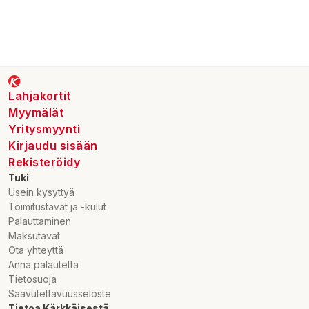
Lahjakortit
Myymälät
Yritysmyynti
Kirjaudu sisään
Rekisteröidy
Tuki
Usein kysyttyä
Toimitustavat ja -kulut
Palauttaminen
Maksutavat
Ota yhteyttä
Anna palautetta
Tietosuoja
Saavutettavuusseloste
Tietoa Kärkkäisestä