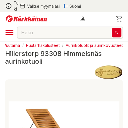
Tu
Valitse myymäläsi
Suomi
ki
ja Puutarha
/
Puutarhakalusteet
/
Aurinkotuolit ja aurinkovuoteet
Hillerstorp 93308 Himmelsnäs
aurinkotuoli