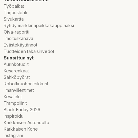
Työpaikat
Tarjouslehti
Sivukartta
Ryhdy markkinapaikkakauppiaaksi
Oiva-raportti
Ilmoituskanava
Evästekäytännöt
Tuotteiden takaisinvedot
Suosittua nyt
Aurinkotuolit
Kesärenkaat
Sähköpyörät
Robottiruohonleikkurit
Ilmanviilentimet
Kesälelut
Trampoliinit
Black Friday 2026
Inspiroidu
Kärkkäisen Autohuolto
Kärkkäisen Kone
Instagram