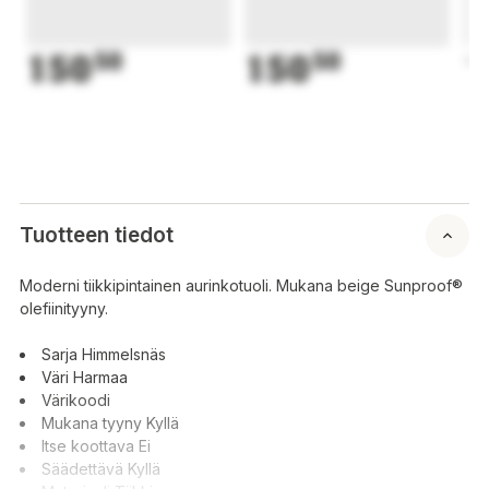
150
50
150
50
1
Tuotteen tiedot
Moderni tiikkipintainen aurinkotuoli. Mukana beige Sunproof®
olefiinityyny.
Sarja Himmelsnäs
Väri Harmaa
Värikoodi
Mukana tyyny Kyllä
Itse koottava Ei
Säädettävä Kyllä