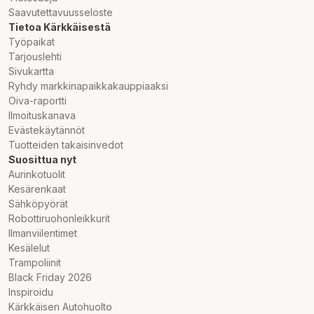
Saavutettavuusseloste
Tietoa Kärkkäisestä
Työpaikat
Tarjouslehti
Sivukartta
Ryhdy markkinapaikkakauppiaaksi
Oiva-raportti
Ilmoituskanava
Evästekäytännöt
Tuotteiden takaisinvedot
Suosittua nyt
Aurinkotuolit
Kesärenkaat
Sähköpyörät
Robottiruohonleikkurit
Ilmanviilentimet
Kesälelut
Trampoliinit
Black Friday 2026
Inspiroidu
Kärkkäisen Autohuolto