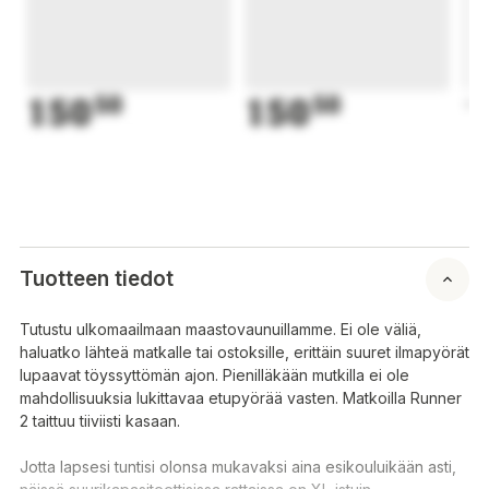
150
50
150
50
1
Tuotteen tiedot
Tutustu ulkomaailmaan maastovaunuillamme. Ei ole väliä,
haluatko lähteä matkalle tai ostoksille, erittäin suuret ilmapyörät
lupaavat töyssyttömän ajon. Pienilläkään mutkilla ei ole
mahdollisuuksia lukittavaa etupyörää vasten. Matkoilla Runner
2 taittuu tiiviisti kasaan.
Jotta lapsesi tuntisi olonsa mukavaksi aina esikouluikään asti,