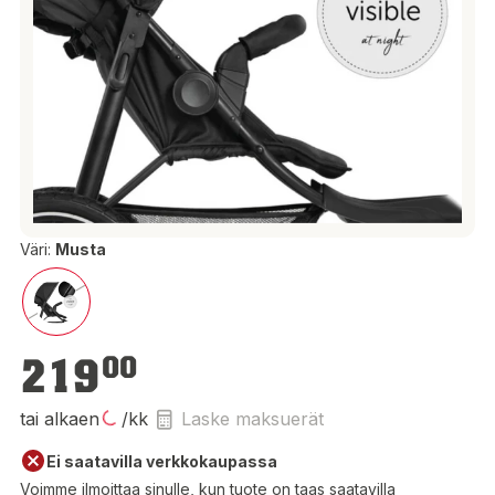
Väri:
Musta
219,00 €
219
00
tai alkaen
/kk
Laske maksuerät
Ei saatavilla verkkokaupassa
Voimme ilmoittaa sinulle, kun tuote on taas saatavilla