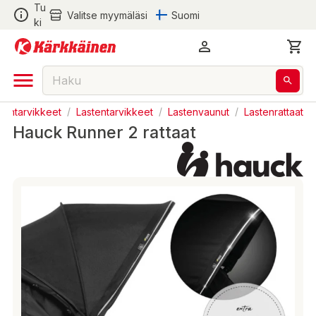
Tu
Valitse myymäläsi
Suomi
ki
stentarvikkeet
/
Lastentarvikkeet
/
Lastenvaunut
/
Lastenrattaat
Hauck Runner 2 rattaat