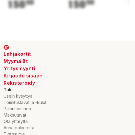
150
50
150
50
1
Lahjakortit
Myymälät
Yritysmyynti
Kirjaudu sisään
Rekisteröidy
Tuki
Usein kysyttyä
Toimitustavat ja -kulut
Palauttaminen
Maksutavat
Ota yhteyttä
Anna palautetta
Tietosuoja