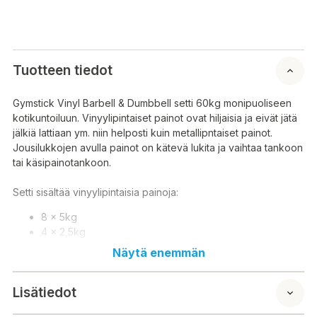
Tuotteen tiedot
Gymstick Vinyl Barbell & Dumbbell setti 60kg monipuoliseen
kotikuntoiluun. Vinyylipintaiset painot ovat hiljaisia ja eivät jätä
jälkiä lattiaan ym. niin helposti kuin metallipntaiset painot.
Jousilukkojen avulla painot on kätevä lukita ja vaihtaa tankoon
tai käsipainotankoon.
Setti sisältää vinyylipintaisia painoja:
8 x 5kg
4 x 2,5kg
4 x 1,25kg
Näytä enemmän
1 x 180cm / 2,6kg tangon (Max. 70kg )
2 x 48cm / 0,65kg tankoa
Lisätiedot
6 x jousilukkoja
Huom.