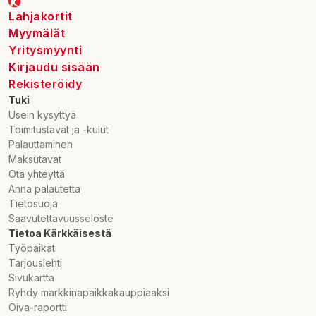
Lahjakortit
Myymälät
Yritysmyynti
Kirjaudu sisään
Rekisteröidy
Tuki
Usein kysyttyä
Toimitustavat ja -kulut
Palauttaminen
Maksutavat
Ota yhteyttä
Anna palautetta
Tietosuoja
Saavutettavuusseloste
Tietoa Kärkkäisestä
Työpaikat
Tarjouslehti
Sivukartta
Ryhdy markkinapaikkakauppiaaksi
Oiva-raportti