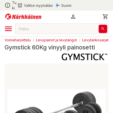
Tu
Valitse myymäläsi
Suomi
ki
/
Voimaharjoittelu
/
Levypainot ja levytangot
/
Levytankosarjat
Gymstick 60Kg vinyyli painosetti