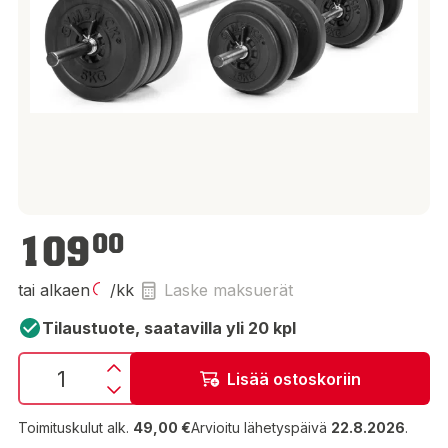
109,00 €
109
00
tai alkaen
/kk
Laske maksuerät
Tilaustuote, saatavilla yli 20 kpl
Lisää ostoskoriin
Toimituskulut alk.
49,00 €
Arvioitu lähetyspäivä
22.8.2026
.