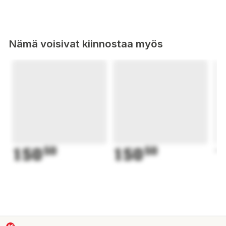
Nämä voisivat kiinnostaa myös
150
50
150
50
1