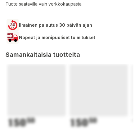
Tuote saatavilla vain verkkokaupasta
Ilmainen palautus 30 päivän ajan
Nopeat ja monipuoliset toimitukset
Samankaltaisia tuotteita
150
50
150
50
1