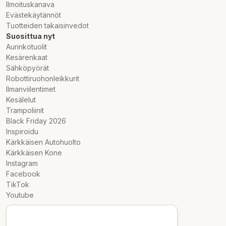
Ilmoituskanava
Evästekäytännöt
Tuotteiden takaisinvedot
Suosittua nyt
Aurinkotuolit
Kesärenkaat
Sähköpyörät
Robottiruohonleikkurit
Ilmanviilentimet
Kesälelut
Trampoliinit
Black Friday 2026
Inspiroidu
Kärkkäisen Autohuolto
Kärkkäisen Kone
Instagram
Facebook
TikTok
Youtube