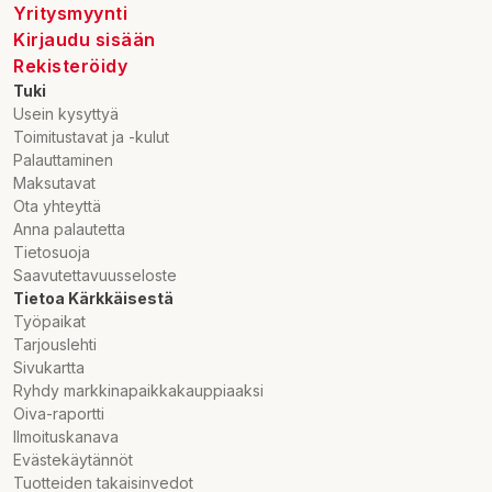
Yritysmyynti
Marknadsförare
Kirjaudu sisään
Green Finance Oy
Rekisteröidy
Haukilahdentie 27
Tuki
69830 Pulkkinen
Usein kysyttyä
Toimitustavat ja -kulut
Palauttaminen
Maksutavat
Ota yhteyttä
Anna palautetta
Tietosuoja
Saavutettavuusseloste
Tietoa Kärkkäisestä
Työpaikat
Tarjouslehti
Sivukartta
Ryhdy markkinapaikkakauppiaaksi
Oiva-raportti
Ilmoituskanava
Evästekäytännöt
Tuotteiden takaisinvedot