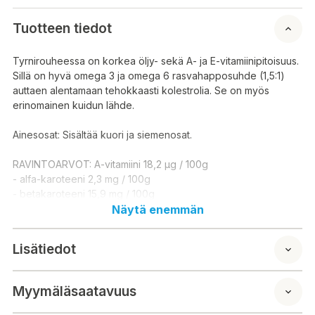
Tuotteen tiedot
Tyrnirouheessa on korkea öljy- sekä A- ja E-vitamiinipitoisuus.
Sillä on hyvä omega 3 ja omega 6 rasvahapposuhde (1,5:1)
auttaen alentamaan tehokkaasti kolestrolia. Se on myös
erinomainen kuidun lähde.
Ainesosat: Sisältää kuori ja siemenosat.
RAVINTOARVOT: A-vitamiini 18,2 μg / 100g
- alfa-karoteeni 2,3 mg / 100g
- betakaroteeni 15,9 mg / 100g
C-vitamiini 126,9 mg / 100 g
Näytä enemmän
E-vitamiini 25,8 μg / 100 g
Fosfori 2,88 g / kg
Lisätiedot
Kalium 5,99g / kg
Kalsium 0,64 g / kg
Kupari 7,00 mg / kg
Myymäläsaatavuus
Magnesium 0,71 g / kg
Mangaani 10,0 mg / kg