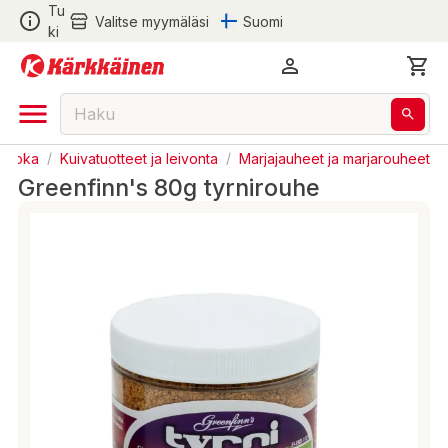
Tu
Valitse myymäläsi
Suomi
ki
Ruoka
/
Kuivatuotteet ja leivonta
/
Marjajauheet ja marjarouheet
Greenfinn's 80g tyrnirouhe