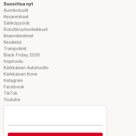
Suosittua nyt
Aurinkotuolit
Kesärenkaat
Sähköpyörät
Robottiruohonleikkurit
Ilmanviilentimet
Kesälelut
Trampoliinit
Black Friday 2026
Inspiroidu
Kärkkäisen Autohuolto
Kärkkäisen Kone
Instagram
Facebook
TikTok
Youtube