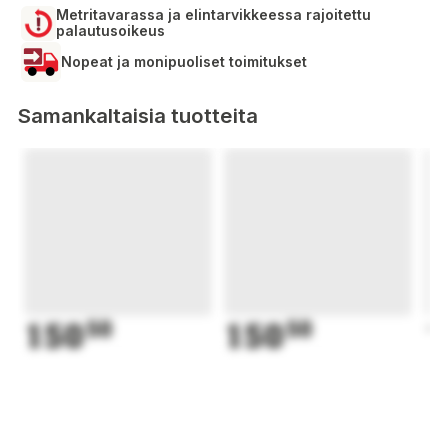
Metritavarassa ja elintarvikkeessa rajoitettu
palautusoikeus
Nopeat ja monipuoliset toimitukset
Samankaltaisia tuotteita
150
50
150
50
1