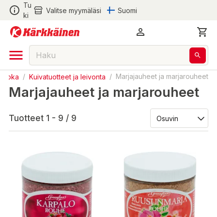
Tu
Valitse myymäläsi
Suomi
ki
Ruoka
/
Kuivatuotteet ja leivonta
/
Marjajauheet ja marjarouheet
Marjajauheet ja marjarouheet
Tuotteet 1 - 9 / 9