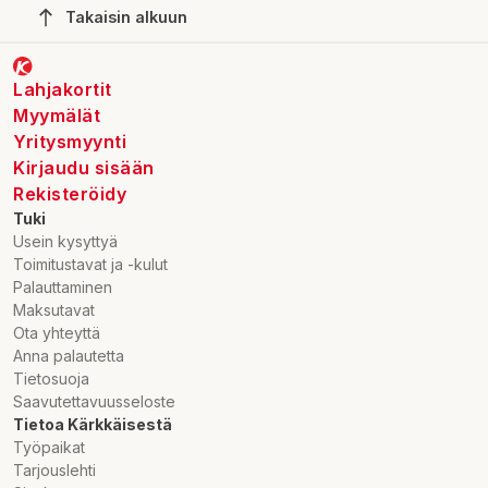
Takaisin alkuun
Lahjakortit
Myymälät
Yritysmyynti
Kirjaudu sisään
Rekisteröidy
Tuki
Usein kysyttyä
Toimitustavat ja -kulut
Palauttaminen
Maksutavat
Ota yhteyttä
Anna palautetta
Tietosuoja
Saavutettavuusseloste
Tietoa Kärkkäisestä
Työpaikat
Tarjouslehti