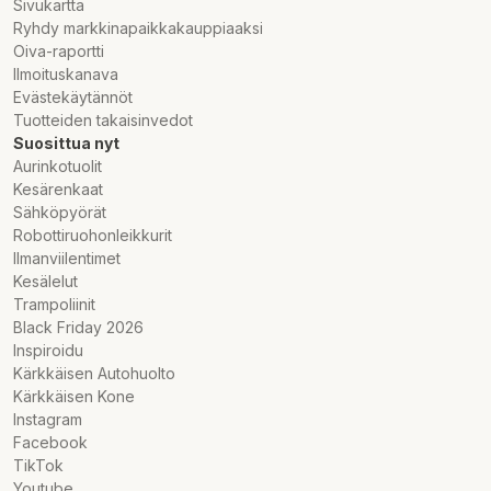
Sivukartta
Ryhdy markkinapaikkakauppiaaksi
Oiva-raportti
Ilmoituskanava
Evästekäytännöt
Tuotteiden takaisinvedot
Suosittua nyt
Aurinkotuolit
Kesärenkaat
Sähköpyörät
Robottiruohonleikkurit
Ilmanviilentimet
Kesälelut
Trampoliinit
Black Friday 2026
Inspiroidu
Kärkkäisen Autohuolto
Kärkkäisen Kone
Instagram
Facebook
TikTok
Youtube