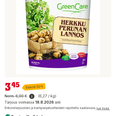
3,45 €
3
45
Säästä 50%
Norm.
6,90 €
(6,27 / kg)
Tarjous voimassa
18.8.2026
asti
Erikoistarjousten ja kampanjatuotteiden rajoitettu saatavuus,
lue lisää.