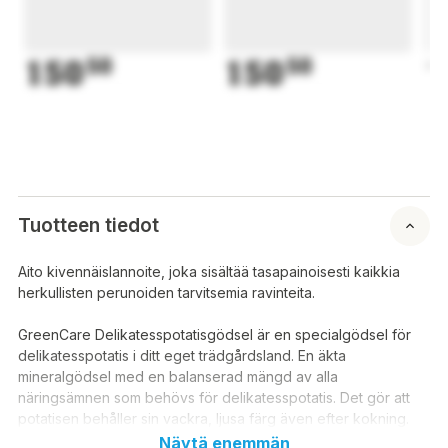
150
50
150
50
1
Tuotteen tiedot
Aito kivennäislannoite, joka sisältää tasapainoisesti kaikkia
herkullisten perunoiden tarvitsemia ravinteita.
GreenCare Delikatesspotatisgödsel är en specialgödsel för
delikatesspotatis i ditt eget trädgårdsland. En äkta
mineralgödsel med en balanserad mängd av alla
näringsämnen som behövs för delikatesspotatis. Det gör att
potatisen behåller sin vackra, ljusa färg även efter kokning.
Näytä enemmän