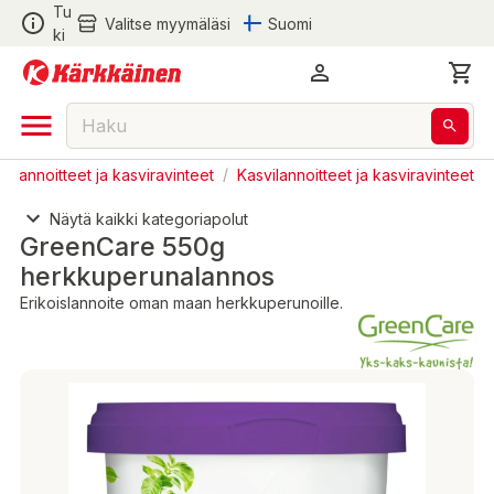
Tu
Valitse myymäläsi
Suomi
ki
halannoitteet ja kasviravinteet
/
Kasvilannoitteet ja kasviravinteet
Näytä kaikki kategoriapolut
GreenCare 550g
herkkuperunalannos
Erikoislannoite oman maan herkkuperunoille.