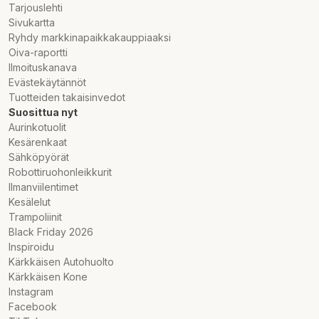
Tarjouslehti
Sivukartta
Ryhdy markkinapaikkakauppiaaksi
Oiva-raportti
Ilmoituskanava
Evästekäytännöt
Tuotteiden takaisinvedot
Suosittua nyt
Aurinkotuolit
Kesärenkaat
Sähköpyörät
Robottiruohonleikkurit
Ilmanviilentimet
Kesälelut
Trampoliinit
Black Friday 2026
Inspiroidu
Kärkkäisen Autohuolto
Kärkkäisen Kone
Instagram
Facebook