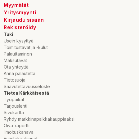
Myymälät
Yritysmyynti
Kirjaudu sisään
Rekisteröidy
Tuki
Usein kysyttyä
Toimitustavat ja -kulut
Palauttaminen
Maksutavat
Ota yhteyttä
Anna palautetta
Tietosuoja
Saavutettavuusseloste
Tietoa Kärkkäisestä
Työpaikat
Tarjouslehti
Sivukartta
Ryhdy markkinapaikkakauppiaaksi
Oiva-raportti
Ilmoituskanava
Evästekäytännöt