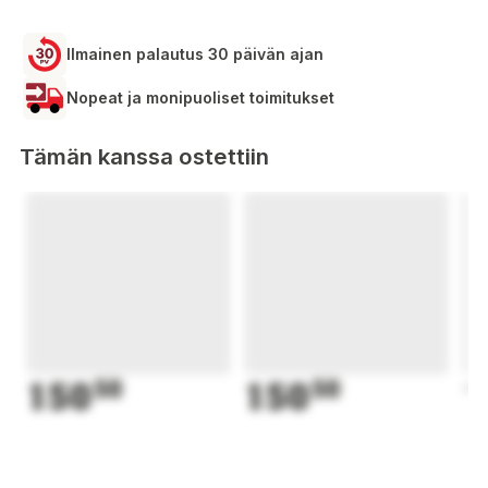
Ilmainen palautus 30 päivän ajan
Nopeat ja monipuoliset toimitukset
Tämän kanssa ostettiin
150
50
150
50
1