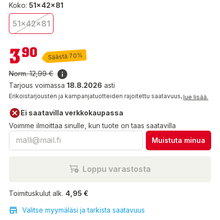
Koko:
51x42x81
51x42x81
3,90 €
3
90
Säästä 70%
Norm.
12,99 €
Tarjous voimassa
18.8.2026
asti
Erikoistarjousten ja kampanjatuotteiden rajoitettu saatavuus,
lue lisää.
Ei saatavilla verkkokaupassa
Voimme ilmoittaa sinulle, kun tuote on taas saatavilla
Muistuta minua
Loppu varastosta
Toimituskulut alk.
4,95 €
Valitse myymäläsi ja tarkista saatavuus