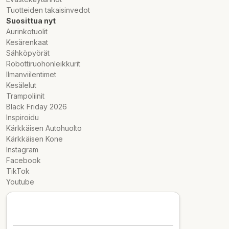
Tuotteiden takaisinvedot
Suosittua nyt
Aurinkotuolit
Kesärenkaat
Sähköpyörät
Robottiruohonleikkurit
Ilmanviilentimet
Kesälelut
Trampoliinit
Black Friday 2026
Inspiroidu
Kärkkäisen Autohuolto
Kärkkäisen Kone
Instagram
Facebook
TikTok
Youtube