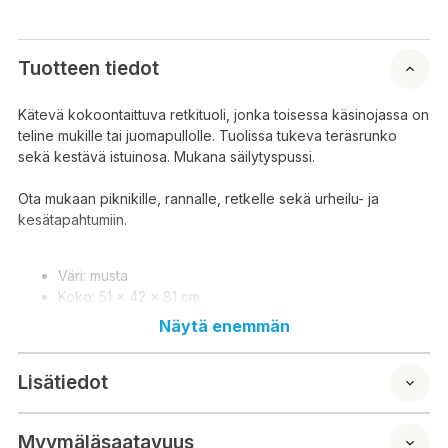
Tuotteen tiedot
Kätevä kokoontaittuva retkituoli, jonka toisessa käsinojassa on
teline mukille tai juomapullolle. Tuolissa tukeva teräsrunko
sekä kestävä istuinosa. Mukana säilytyspussi.
Ota mukaan piknikille, rannalle, retkelle sekä urheilu- ja
kesätapahtumiin.
Väri: musta
Koko: 51 x 42 x 81 cm
Istuinkorkeus: 40 cm
Näytä enemmän
Käyttäjän maksimipaino: 110 kg
Kangas: 600D Oxford-kangas
Lisätiedot
Runko: muovipinnoitettu musta teräsputki 16 mm / 0,7
mm
Kiinnikkeet: PP-muovia
Myymäläsaatavuus
Paino: 1,75 kg