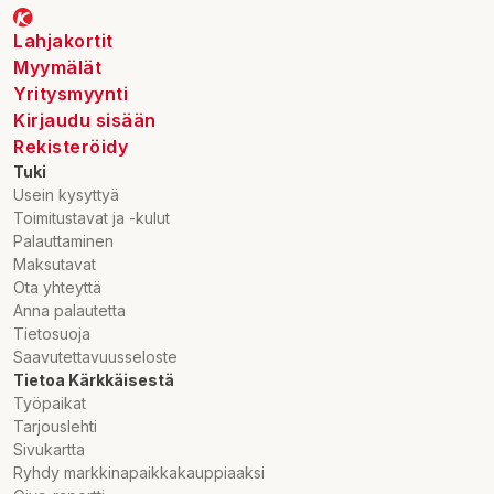
Lahjakortit
Myymälät
Yritysmyynti
Kirjaudu sisään
Rekisteröidy
Tuki
Usein kysyttyä
Toimitustavat ja -kulut
Palauttaminen
Maksutavat
Ota yhteyttä
Anna palautetta
Tietosuoja
Saavutettavuusseloste
Tietoa Kärkkäisestä
Työpaikat
Tarjouslehti
Sivukartta
Ryhdy markkinapaikkakauppiaaksi