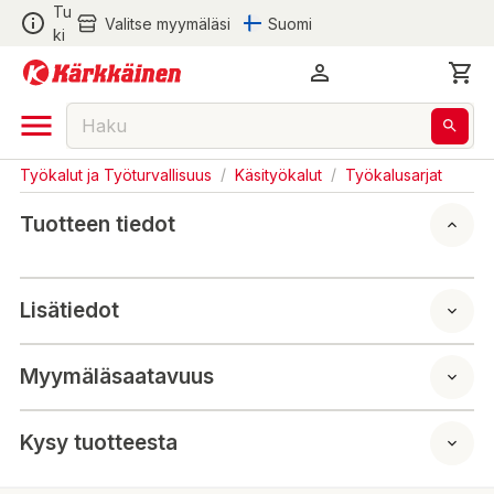
Tu
Valitse myymäläsi
Suomi
ki
Työkalut ja Työturvallisuus
/
Käsityökalut
/
Työkalusarjat
Tuotteen tiedot
Lisätiedot
Myymäläsaatavuus
Kysy tuotteesta