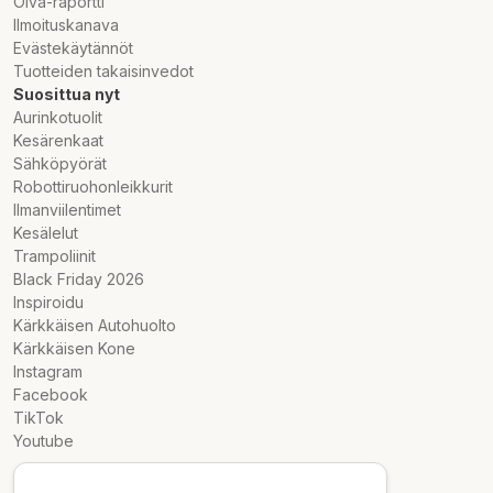
Oiva-raportti
Ilmoituskanava
Evästekäytännöt
Tuotteiden takaisinvedot
Suosittua nyt
Aurinkotuolit
Kesärenkaat
Sähköpyörät
Robottiruohonleikkurit
Ilmanviilentimet
Kesälelut
Trampoliinit
Black Friday 2026
Inspiroidu
Kärkkäisen Autohuolto
Kärkkäisen Kone
Instagram
Facebook
TikTok
Youtube