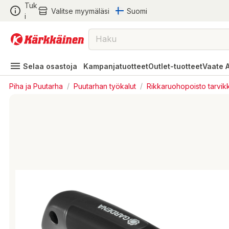
Tuk
Valitse myymäläsi
Suomi
i
Selaa osastoja
Kampanjatuotteet
Outlet-tuotteet
Vaate 
Piha ja Puutarha
/
Puutarhan työkalut
/
Rikkaruohopoisto tarvik