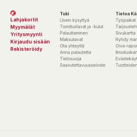
Tuki
Tietoa Kä
Lahjakortit
Usein kysyttyä
Työpaikat
Myymälät
Toimitustavat ja -kulut
Tarjousleht
Palauttaminen
Sivukartta
Yritysmyynti
Maksutavat
Ryhdy mar
Kirjaudu sisään
Ota yhteyttä
Oiva-rapor
Rekisteröidy
Anna palautetta
Ilmoituska
Tietosuoja
Evästekäy
Saavutettavuusseloste
Tuotteiden