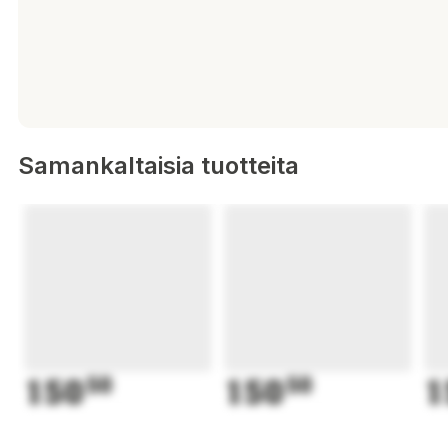
Samankaltaisia tuotteita
150
50
150
50
1