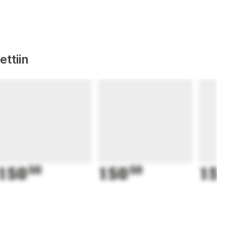
ttiin
150
50
150
50
15