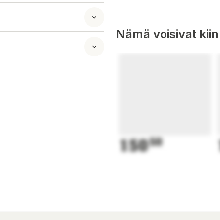
Nämä voisivat kii
150
50