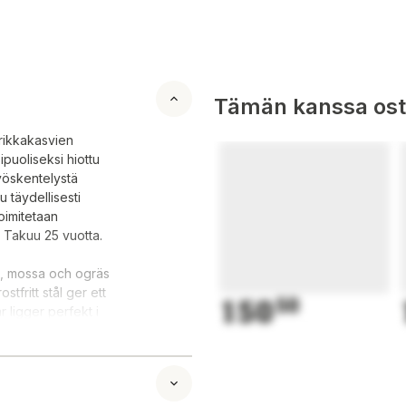
Tämän kanssa oste
rikkakasvien
ipuoliseksi hiottu
yöskentelystä
 täydellisesti
oimitetaan
n. Takuu 25 vuotta.
s, mossa och ogräs
tfritt stål ger ett
150
50
 ligger perfekt i
ider. Ett
taget. Garanti 25