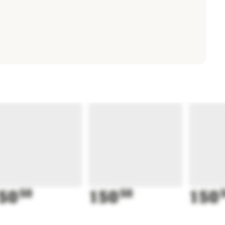
50
50
150
50
150