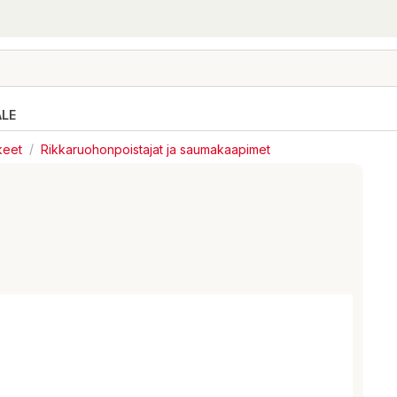
ALE
keet
/
Rikkaruohonpoistajat ja saumakaapimet