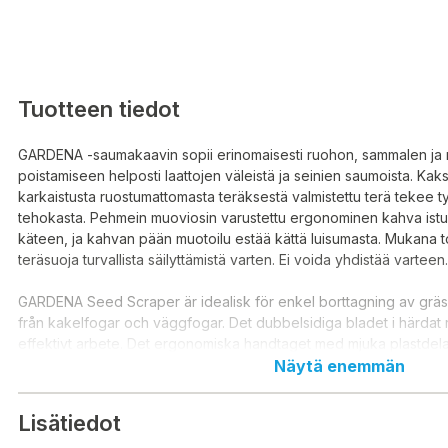
Tuotteen tiedot
GARDENA -saumakaavin sopii erinomaisesti ruohon, sammalen ja 
poistamiseen helposti laattojen väleistä ja seinien saumoista. Kaks
karkaistusta ruostumattomasta teräksestä valmistettu terä tekee t
tehokasta. Pehmein muoviosin varustettu ergonominen kahva istuu
käteen, ja kahvan pään muotoilu estää kättä luisumasta. Mukana t
teräsuoja turvallista säilyttämistä varten. Ei voida yhdistää vartee
GARDENA Seed Scraper är idealisk för enkel borttagning av grä
från kakelfogar och väggfogar. Det dubbelsidiga bladet i härdat ros
effektivt arbete. Det ergonomiska handtaget med mjuka plastdelar
handen, och handtagshuvudets utformning förhindrar att handen gl
Näytä enemmän
stålskydd medföljer för säker förvaring. Kan inte anslutas till hand
år.
Lisätiedot