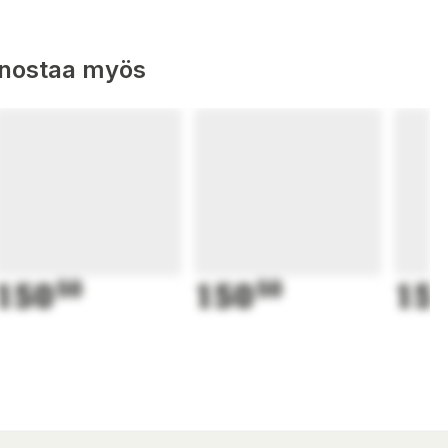
nnostaa myös
150
50
150
50
15