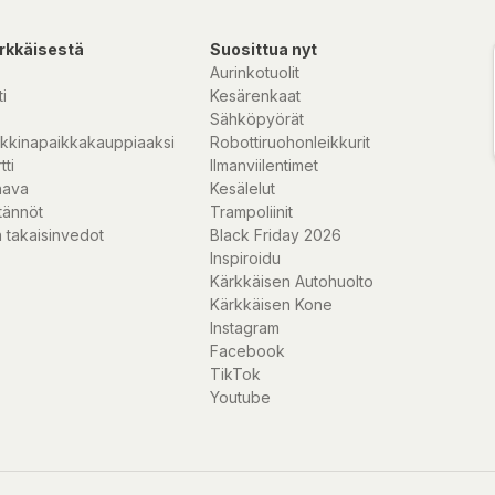
rkkäisestä
Suosittua nyt
Aurinkotuolit
i
Kesärenkaat
Sähköpyörät
kkinapaikkakauppiaaksi
Robottiruohonleikkurit
tti
Ilmanviilentimet
nava
Kesälelut
tännöt
Trampoliinit
 takaisinvedot
Black Friday 2026
Inspiroidu
Kärkkäisen Autohuolto
Kärkkäisen Kone
Instagram
Facebook
TikTok
Youtube