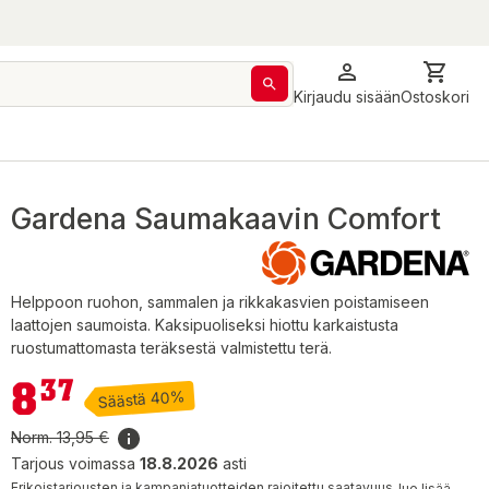
Kirjaudu sisään
Ostoskori
Gardena Saumakaavin Comfort
Helppoon ruohon, sammalen ja rikkakasvien poistamiseen
laattojen saumoista. Kaksipuoliseksi hiottu karkaistusta
ruostumattomasta teräksestä valmistettu terä.
8,37 €
8
37
Säästä 40%
Norm.
13,95 €
Tarjous voimassa
18.8.2026
asti
Erikoistarjousten ja kampanjatuotteiden rajoitettu saatavuus,
lue lisää.