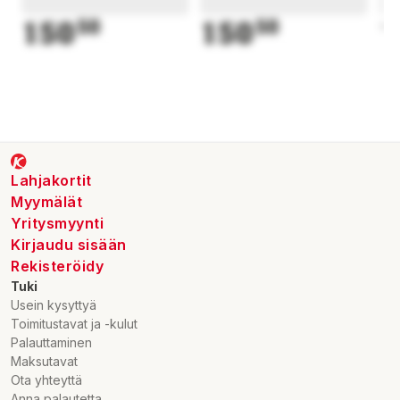
150
50
150
50
1
Lahjakortit
Myymälät
Yritysmyynti
Kirjaudu sisään
Rekisteröidy
Tuki
Usein kysyttyä
Toimitustavat ja -kulut
Palauttaminen
Maksutavat
Ota yhteyttä
Anna palautetta