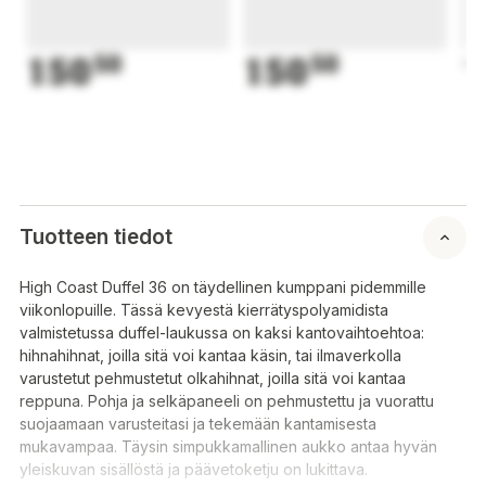
150
50
150
50
1
Tuotteen tiedot
High Coast Duffel 36 on täydellinen kumppani pidemmille
viikonlopuille. Tässä kevyestä kierrätyspolyamidista
valmistetussa duffel-laukussa on kaksi kantovaihtoehtoa:
hihnahihnat, joilla sitä voi kantaa käsin, tai ilmaverkolla
varustetut pehmustetut olkahihnat, joilla sitä voi kantaa
reppuna. Pohja ja selkäpaneeli on pehmustettu ja vuorattu
suojaamaan varusteitasi ja tekemään kantamisesta
mukavampaa. Täysin simpukkamallinen aukko antaa hyvän
yleiskuvan sisällöstä ja päävetoketju on lukittava.