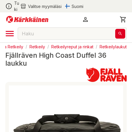
Tu
Valitse myymäläsi
Suomi
ki
ä ja Retkeily
/
Retkeily
/
Retkeilyreput ja rinkat
/
Retkeilylaukut
Fjällräven High Coast Duffel 36
laukku