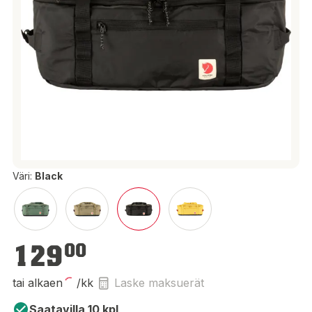
Väri:
Black
129,00 €
129
00
tai alkaen
/kk
Laske maksuerät
Saatavilla 10 kpl