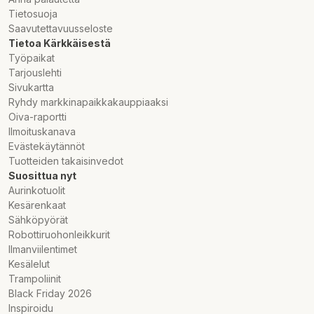
Tietosuoja
Saavutettavuusseloste
Tietoa Kärkkäisestä
Työpaikat
Tarjouslehti
Sivukartta
Ryhdy markkinapaikkakauppiaaksi
Oiva-raportti
Ilmoituskanava
Evästekäytännöt
Tuotteiden takaisinvedot
Suosittua nyt
Aurinkotuolit
Kesärenkaat
Sähköpyörät
Robottiruohonleikkurit
Ilmanviilentimet
Kesälelut
Trampoliinit
Black Friday 2026
Inspiroidu