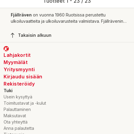
Tuotteet 1 - 23 / 23
Fjällräven
on vuonna 1960 Ruotsissa perustettu
ulkoiluvaatteita ja ulkoiluvarusteita valmistava. Fjällrävenin
tuotteet ovat tunnettuja kulutuskestävyydestä ja
ympäristöystävällisyydestä. Fjällrävenin tavoitteena on olla
Takaisin alkuun
aktiivisessa roolissa ulkoilmaelämään tarkoitettujen
varusteiden ja vaatteiden kehittämisessä ja myynnissä.
Fjällräven kuuluu Fenix Outdoor -konserniin, joka on
Lahjakortit
kansainvälinen ulkoilutuotteisiin keskittyneiden yritysten
Myymälät
rypäs. Fjällräven on noteerattu Tukholman pörssissä.
Yritysmyynti
Kirjaudu sisään
Rekisteröidy
Tuki
Usein kysyttyä
Toimitustavat ja -kulut
Palauttaminen
Maksutavat
Ota yhteyttä
Anna palautetta