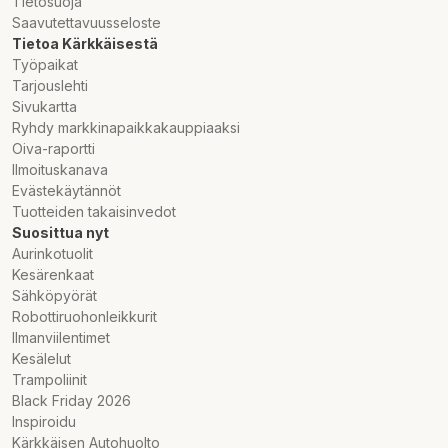
Tietosuoja
Saavutettavuusseloste
Tietoa Kärkkäisestä
Työpaikat
Tarjouslehti
Sivukartta
Ryhdy markkinapaikkakauppiaaksi
Oiva-raportti
Ilmoituskanava
Evästekäytännöt
Tuotteiden takaisinvedot
Suosittua nyt
Aurinkotuolit
Kesärenkaat
Sähköpyörät
Robottiruohonleikkurit
Ilmanviilentimet
Kesälelut
Trampoliinit
Black Friday 2026
Inspiroidu
Kärkkäisen Autohuolto