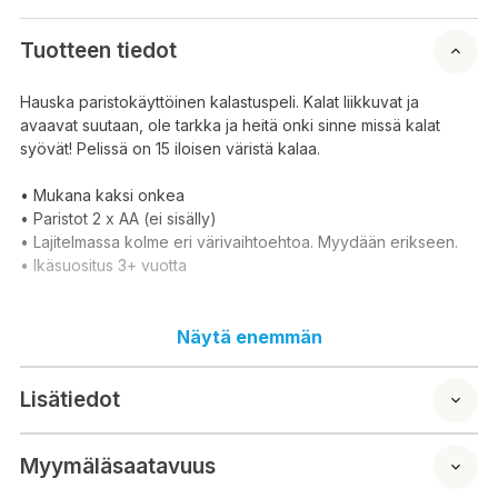
Tuotteen tiedot
Hauska paristokäyttöinen kalastuspeli. Kalat liikkuvat ja
avaavat suutaan, ole tarkka ja heitä onki sinne missä kalat
syövät! Pelissä on 15 iloisen väristä kalaa.
• Mukana kaksi onkea
• Paristot 2 x AA (ei sisälly)
• Lajitelmassa kolme eri värivaihtoehtoa. Myydään erikseen.
• Ikäsuositus 3+ vuotta
(Huom. Valitettavasti väriä ei voi valita verkkokaupasta
Näytä enemmän
tilattaessa. Toimitamme sattumanvaraisen mallin
varastotilanteen mukaan. Pakkaus sisältää yhden tuotteen.)
Lisätiedot
Tuotteen pituus/syvyys: 16cm
Tuotteen leveys: 16cm
Tuotteen korkeus: 3,5cm
Myymäläsaatavuus