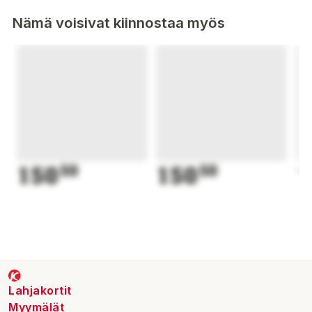
Nämä voisivat kiinnostaa myös
150
50
150
50
1
Lahjakortit
Myymälät