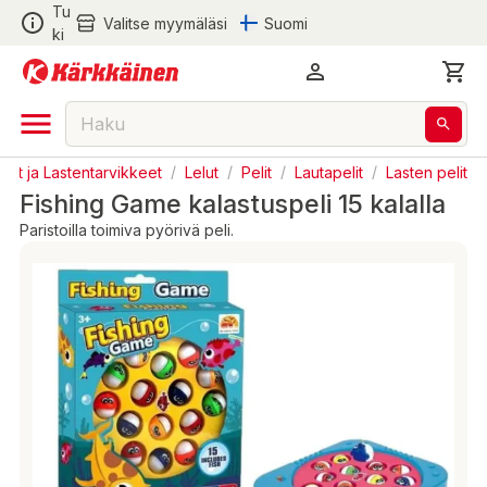
Tu
Valitse myymäläsi
Suomi
ki
elut ja Lastentarvikkeet
/
Lelut
/
Pelit
/
Lautapelit
/
Lasten pelit
Fishing Game kalastuspeli 15 kalalla
Paristoilla toimiva pyörivä peli.