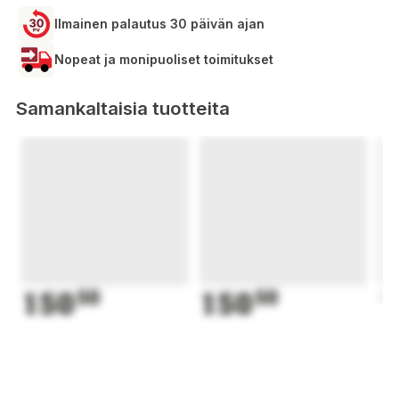
Ilmainen palautus 30 päivän ajan
Nopeat ja monipuoliset toimitukset
Samankaltaisia tuotteita
150
50
150
50
1