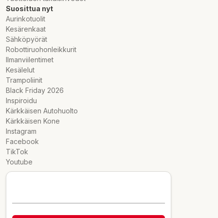
Suosittua nyt
Aurinkotuolit
Kesärenkaat
Sähköpyörät
Robottiruohonleikkurit
Ilmanviilentimet
Kesälelut
Trampoliinit
Black Friday 2026
Inspiroidu
Kärkkäisen Autohuolto
Kärkkäisen Kone
Instagram
Facebook
TikTok
Youtube