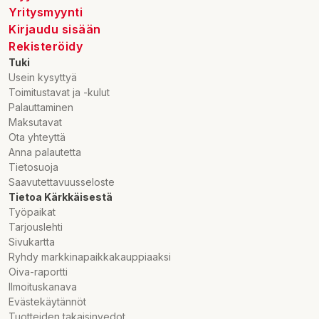
Yritysmyynti
Kirjaudu sisään
Rekisteröidy
Tuki
Usein kysyttyä
Toimitustavat ja -kulut
Palauttaminen
Maksutavat
Ota yhteyttä
Anna palautetta
Tietosuoja
Saavutettavuusseloste
Tietoa Kärkkäisestä
Työpaikat
Tarjouslehti
Sivukartta
Ryhdy markkinapaikkakauppiaaksi
Oiva-raportti
Ilmoituskanava
Evästekäytännöt
Tuotteiden takaisinvedot