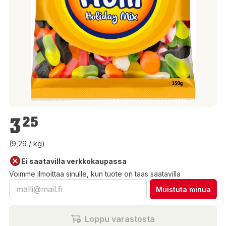
3,25 €
3
25
(9,29 / kg)
Ei saatavilla verkkokaupassa
Voimme ilmoittaa sinulle, kun tuote on taas saatavilla
Muistuta minua
Loppu varastosta