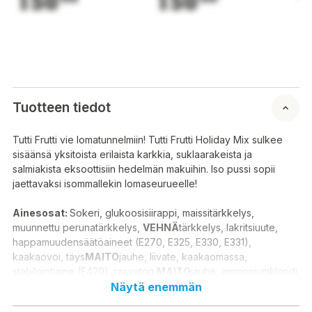
150
150
1
Tuotteen tiedot
Tutti Frutti vie lomatunnelmiin! Tutti Frutti Holiday Mix sulkee
sisäänsä yksitoista erilaista karkkia, suklaarakeista ja
salmiakista eksoottisiin hedelmän makuihin. Iso pussi sopii
jaettavaksi isommallekin lomaseurueelle!
Ainesosat:
Sokeri, glukoosisiirappi, maissitärkkelys,
muunnettu perunatärkkelys,
VEHNÄ
tärkkelys, lakritsiuute,
happamuudensäätöaineet (E270, E325, E330, E331),
kaakaovoi, täys
MAITO
jauhe, liivate, kaakaomassa,
stabilointiaine (E420), rasvaton
MAITO
jauhe, ammoniumkloridi
(salmiakki), suola, fruktoosi, herajauhe (
Näytä enemmän
MAIDOSTA
),
mangotäysmehutiiviste, aromit, sakeuttamisaineet (E414,