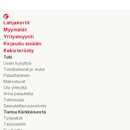
Importör/Marknadsförare:
Fazer Makeiset Oy, PL 4, 00941
Helsinki
Kontrollera produktinformationen alltid också på
Lahjakortit
förpackningen.
Myymälät
Yritysmyynti
Kirjaudu sisään
Rekisteröidy
Tuki
Usein kysyttyä
Toimitustavat ja -kulut
Palauttaminen
Maksutavat
Ota yhteyttä
Anna palautetta
Tietosuoja
Saavutettavuusseloste
Tietoa Kärkkäisestä
Työpaikat
Tarjouslehti