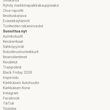
Sivukartta
Ryhdy markkinapaikkakauppiaaksi
Oiva-raportti
Ilmoituskanava
Evästekäytännöt
Tuotteiden takaisinvedot
Suosittua nyt
Aurinkotuolit
Kesärenkaat
Sähköpyörät
Robottiruohonleikkurit
Ilmanviilentimet
Kesälelut
Trampoliinit
Black Friday 2026
Inspiroidu
Kärkkäisen Autohuolto
Kärkkäisen Kone
Instagram
Facebook
TikTok
Youtube