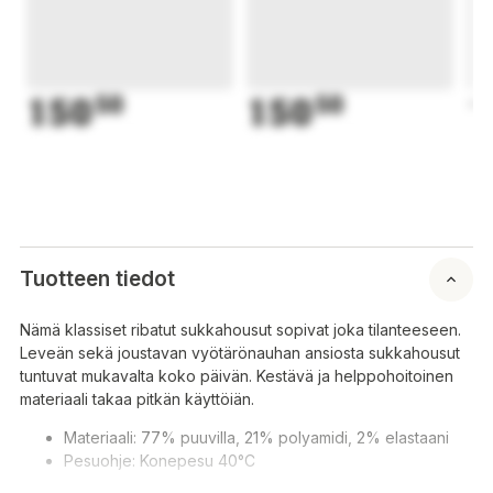
150
50
150
50
1
Tuotteen tiedot
Nämä klassiset ribatut sukkahousut sopivat joka tilanteeseen.
Leveän sekä joustavan vyötärönauhan ansiosta sukkahousut
tuntuvat mukavalta koko päivän. Kestävä ja helppohoitoinen
materiaali takaa pitkän käyttöiän.
Materiaali: 77% puuvilla, 21% polyamidi, 2% elastaani
Pesuohje: Konepesu 40°C