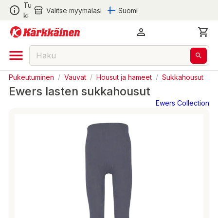
Tu
Valitse myymäläsi
Suomi
ki
Pukeutuminen
/
Vauvat
/
Housut ja hameet
/
Sukkahousut
Ewers lasten sukkahousut
Ewers Collection