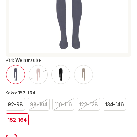
Väri:
Weintraube
Koko:
152-164
92-98
98-104
110-116
122-128
134-146
152-164
6,45 €