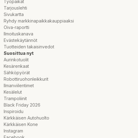
Työpaikat
Tarjouslehti
Sivukartta
Ryhdy markkinapaikkakauppiaaksi
Oiva-raportti
Ilmoituskanava
Evästekäytännöt
Tuotteiden takaisinvedot
Suosittua nyt
Aurinkotuolit
Kesärenkaat
Sähköpyörät
Robottiruohonleikkurit
Ilmanviilentimet
Kesälelut
Trampoliinit
Black Friday 2026
Inspiroidu
Kärkkäisen Autohuolto
Kärkkäisen Kone
Instagram
Facebook