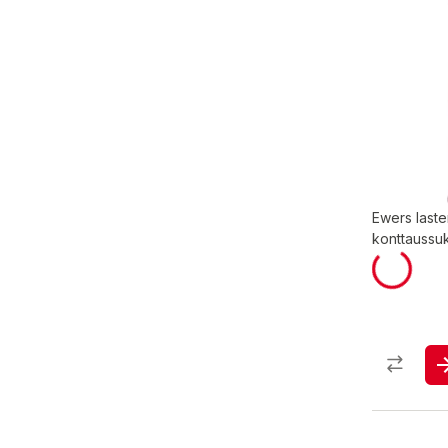
Ewers last
konttaussu