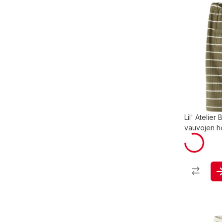
Lil' Atelie
vauvojen h