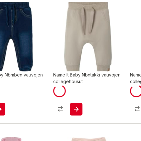
by Nbmben vauvojen
Name It Baby Nbntakki vauvojen
Name
collegehousut
coll