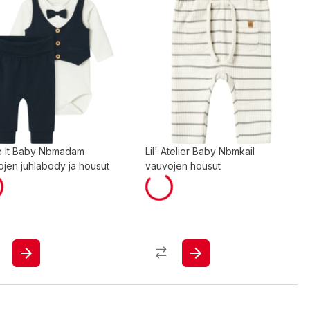
 It Baby Nbmadam
Lil' Atelier Baby Nbmkail
jen juhlabody ja housut
vauvojen housut