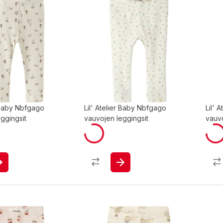
r Baby Nbfgago
Lil' Atelier Baby Nbfgago
Lil' 
ggingsit
vauvojen leggingsit
vauvo