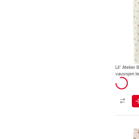
Lil' Atelie
vauvojen le