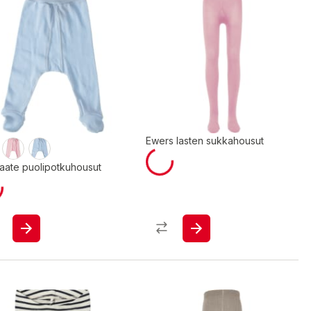
Ewers lasten sukkahousut
aate puolipotkuhousut