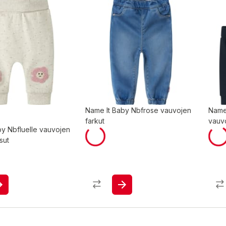
Name It Baby Nbfrose vauvojen
Name
farkut
vauvo
by Nbfluelle vauvojen
sut