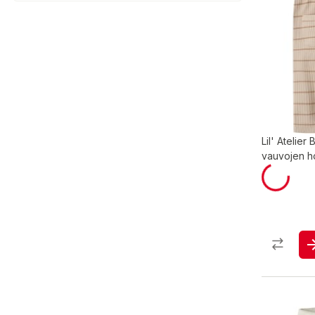
Lil' Atelie
vauvojen h