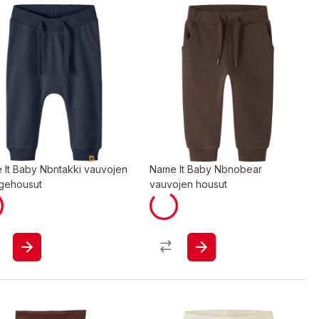
 It Baby Nbntakki vauvojen
Name It Baby Nbnobear
egehousut
vauvojen housut