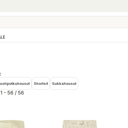
ALE
t
uolipotkuhousut
Shortsit
Sukkahousut
1 - 56 / 56