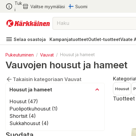
Tuk
Valitse myymäläsi
Suomi
i
Selaa osastoja
Kampanjatuotteet
Outlet-tuotteet
Vaate 
Pukeutuminen
/
Vauvat
/
Housut ja hameet
Vauvojen housut ja hameet
Kategoria
Takaisin kategoriaan Vauvat
Housut
P
Housut ja hameet
Tuotteet 
Housut (47)
Puolipotkuhousut (1)
Shortsit (4)
Sukkahousut (4)
Suodata