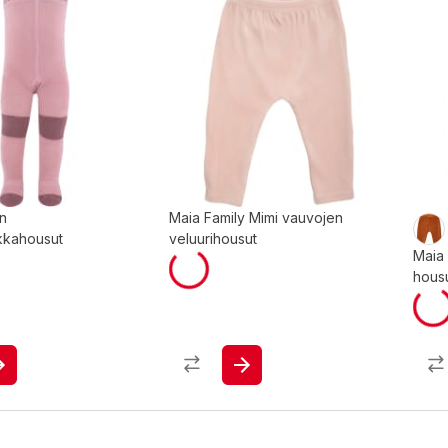
en
Maia Family Mimi vauvojen
kkahousut
veluurihousut
Maia
hous