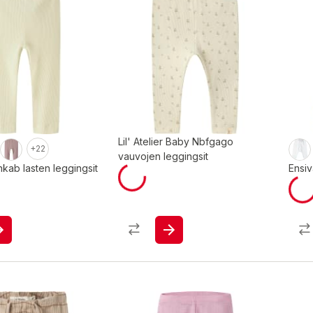
Lil' Atelier Baby Nbfgago
+22
vauvojen leggingsit
kab lasten leggingsit
Ensiv