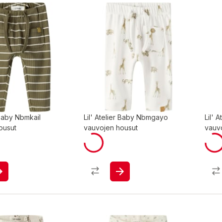
r Baby Nbmkail
Lil' Atelier Baby Nbmgayo
Lil' 
ousut
vauvojen housut
vauv