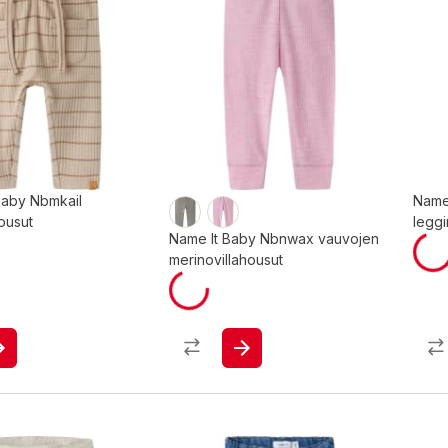
r Baby Nbmkail
Name
ousut
leggi
Name It Baby Nbnwax vauvojen
merinovillahousut