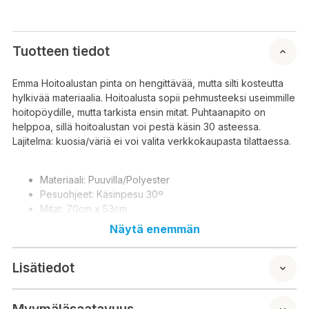
Tuotteen tiedot
Emma Hoitoalustan pinta on hengittävää, mutta silti kosteutta
hylkivää materiaalia. Hoitoalusta sopii pehmusteeksi useimmille
hoitopöydille, mutta tarkista ensin mitat. Puhtaanapito on
helppoa, sillä hoitoalustan voi pestä käsin 30 asteessa.
Lajitelma: kuosia/väriä ei voi valita verkkokaupasta tilattaessa.
Materiaali: Puuvilla/Polyester
Pesuohjeet: Käsinpesu 30º
Mitat: 70cm x 53cm.
Näytä enemmän
Ytan på Emma Treatment-mattan är gjord av ett material som
Lisätiedot
andas men ändå fuktavvisande. Behandlingsbrickan passar
som dyna till de flesta behandlingsbord, men kontrollera
måtten först. Att hålla det rent är enkelt, eftersom