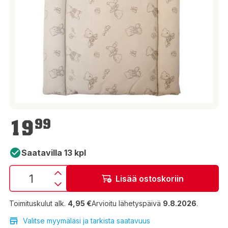
19,99 €
19
99
Saatavilla 13 kpl
Lisää ostoskoriin
Toimituskulut alk.
4,95 €
Arvioitu lähetyspäivä
9.8.2026
.
Valitse myymäläsi ja tarkista saatavuus