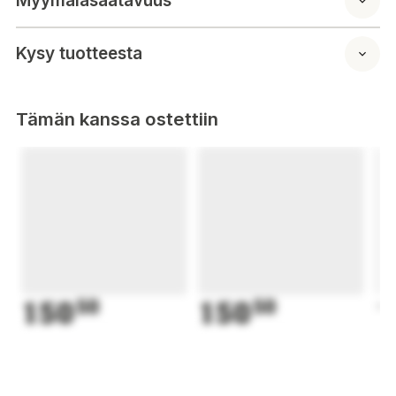
Myymäläsaatavuus
behandlingsbrickan kan tvättas för hand i 30 grader.
Sortiment: mönster/färger går inte att välja vid beställning från
webbutik.
Kysy tuotteesta
Material: Bomull/Polyester
Tämän kanssa ostettiin
Tvättråd: Handtvätt i 30º
Mått: 70cm x 53cm.
150
50
150
50
1