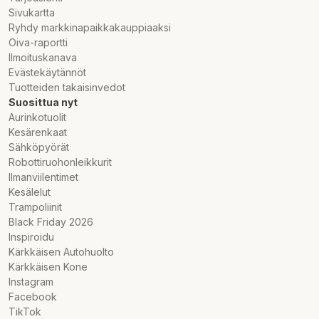
Sivukartta
Ryhdy markkinapaikkakauppiaaksi
Oiva-raportti
Ilmoituskanava
Evästekäytännöt
Tuotteiden takaisinvedot
Suosittua nyt
Aurinkotuolit
Kesärenkaat
Sähköpyörät
Robottiruohonleikkurit
Ilmanviilentimet
Kesälelut
Trampoliinit
Black Friday 2026
Inspiroidu
Kärkkäisen Autohuolto
Kärkkäisen Kone
Instagram
Facebook
TikTok