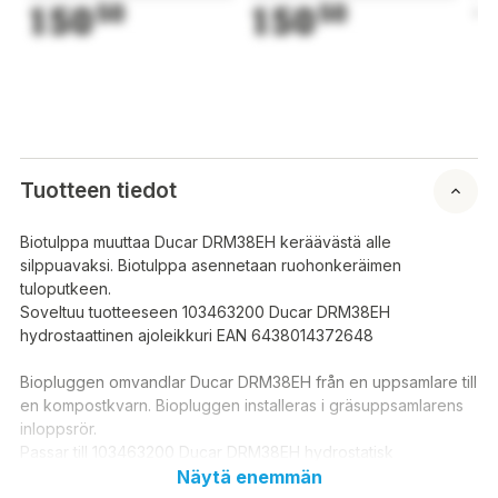
150
50
150
50
1
Tuotteen tiedot
Biotulppa muuttaa Ducar DRM38EH keräävästä alle
silppuavaksi. Biotulppa asennetaan ruohonkeräimen
tuloputkeen.
Soveltuu tuotteeseen 103463200 Ducar DRM38EH
hydrostaattinen ajoleikkuri EAN 6438014372648
Biopluggen omvandlar Ducar DRM38EH från en uppsamlare till
en kompostkvarn. Biopluggen installeras i gräsuppsamlarens
inloppsrör.
Passar till 103463200 Ducar DRM38EH hydrostatisk
gräsklippare EAN 6438014372648
Näytä enemmän