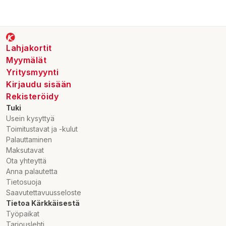
Lahjakortit
Myymälät
Yritysmyynti
Kirjaudu sisään
Rekisteröidy
Tuki
Usein kysyttyä
Toimitustavat ja -kulut
Palauttaminen
Maksutavat
Ota yhteyttä
Anna palautetta
Tietosuoja
Saavutettavuusseloste
Tietoa Kärkkäisestä
Työpaikat
Tarjouslehti