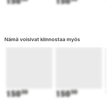
150
150
1
Nämä voisivat kiinnostaa myös
150
50
150
50
1