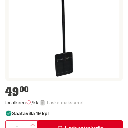
49,00 €
49
00
tai alkaen
/kk
Laske maksuerät
Saatavilla 19 kpl
Lisää ostoskoriin