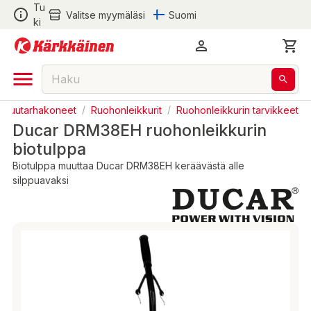
Tu
Valitse myymäläsi
Suomi
ki
Puutarhakoneet
/
Ruohonleikkurit
/
Ruohonleikkurin tarvikkeet
Ducar DRM38EH ruohonleikkurin
biotulppa
Biotulppa muuttaa Ducar DRM38EH keräävästä alle
silppuavaksi