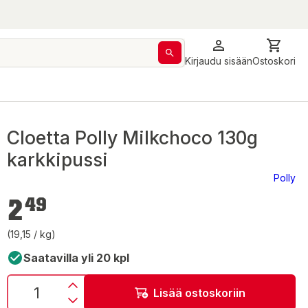
Kirjaudu sisään
Ostoskori
Cloetta Polly Milkchoco 130g
karkkipussi
Polly
2,49 €
2
49
(19,15 / kg)
Saatavilla yli 20 kpl
Lisää ostoskoriin