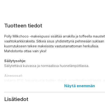
Tuotteen tiedot
Polly Milkchoco -makeispussi sisältää arrakilla ja toffeella maustet
vaahtokarkkirakeita. Sitkeä sisus yhdistettynä pehmeään suklaa
kuorrutukseen tekee makeisista vastustamattoman herkullisia.
Mahdotonta ottaa vain yksi!
Säilytysohje:
Säilytettävä kuivassa ja normaalissa huonelämpötilassa.
Ainesosat:
sokeria (EU), kasvirasvoja (palmu, shea), inverttisokerisiirappia, g
rasvatonta MAITOJAUHETTA, HERAJAUHETTA (MAIDOSTA), kaa
Näytä enemmän
liivatetta, emulgointiaineita (SOIJALESITIINIÄ, E476), pintakäsittely
(arabikumia, sellakkaa), aromeja (mm. vanilliinia), sakeuttamisainett
Lisätiedot
happoa (sitruunahappoa), kasviöljyjä (kookos, rapsi). SAATTAA