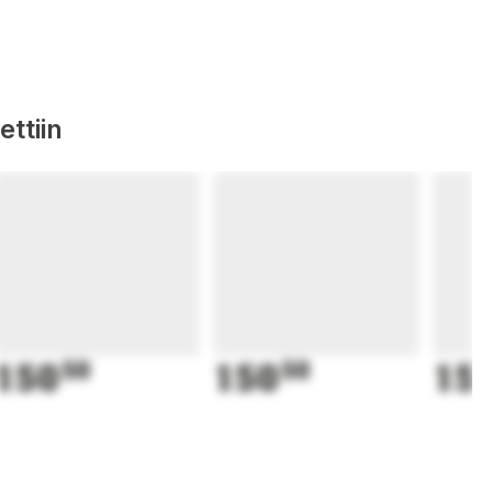
ttiin
150
50
150
50
15