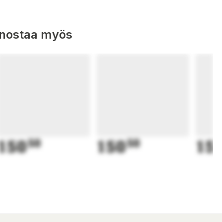
nnostaa myös
150
50
150
50
15