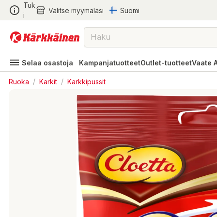
Tuk
Valitse myymäläsi
Suomi
i
Selaa osastoja
Kampanjatuotteet
Outlet-tuotteet
Vaate 
Ruoka
/
Karkit
/
Karkkipussit