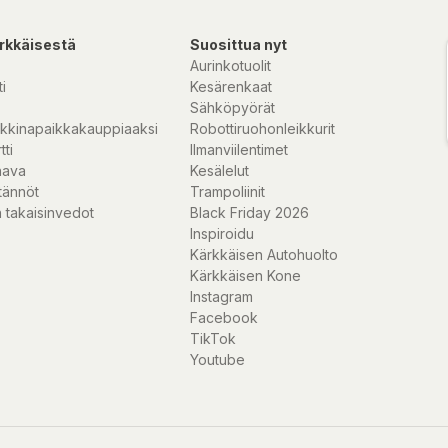
rkkäisestä
Suosittua nyt
Aurinkotuolit
i
Kesärenkaat
uvlig chokladsmak.
Sähköpyörät
nationen av ett
kkinapaikkakauppiaaksi
Robottiruohonleikkurit
umsig att det är
tti
Ilmanviilentimet
nava
Kesälelut
tännöt
Trampoliinit
 takaisinvedot
Black Friday 2026
 glukossirap,
Inspiroidu
latin,
Kärkkäisen Autohuolto
ummi arabicum,
Kärkkäisen Kone
 (citronsyra),
Instagram
TER OCH MANDEL.
Facebook
TikTok
Youtube