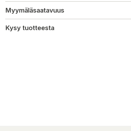
HASSELPÄHKINÄÄ JA MANTELIA. *Rainforest Alliance Certified. Fi
ra.org.
Myymäläsaatavuus
E-koodit:
E322 E330 E414 E440 E476 E904
Kysy tuotteesta
Ravintosisältö / 100 g:
Energia: 467 kcal 1959 kj
Rasva: 18 g
josta tyydyttynyttä: 10 g
Hiilihydraatit: 71 g
josta sokeria: 68 g
Proteiini: 4.6 g
Suola: 0.12 g
Tarkista tuotetiedot aina myös tuotteen pakkauksesta.
Markkinoija:
Cloetta Suomi Oy
PL 406, 20101 Turku
Valmistusmaa: