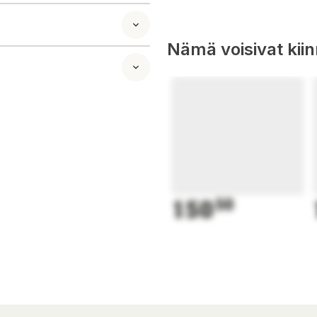
nd out more at
Nämä voisivat kii
150
50