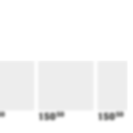
50
150
50
150
50