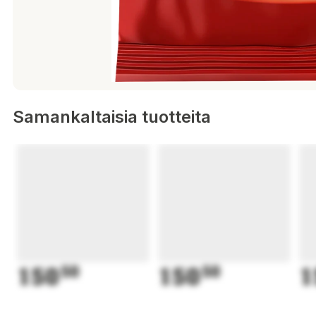
Samankaltaisia tuotteita
150
50
150
50
1