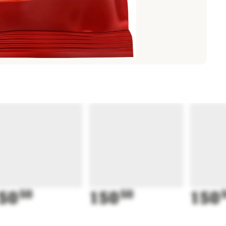
50
50
150
50
150