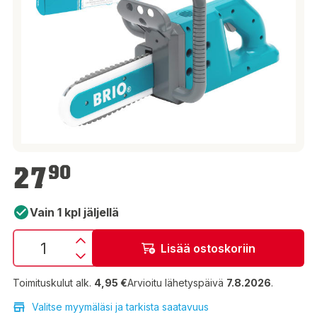
27,90 €
27
90
Vain 1 kpl jäljellä
Lisää ostoskoriin
Toimituskulut alk.
4,95 €
Arvioitu lähetyspäivä
7.8.2026
.
Valitse myymäläsi ja tarkista saatavuus