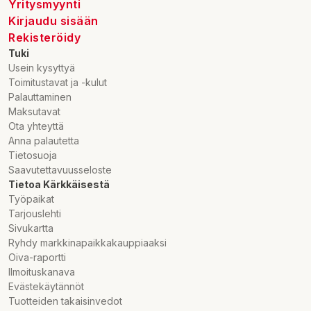
Yritysmyynti
Kirjaudu sisään
Rekisteröidy
Tuki
Usein kysyttyä
Toimitustavat ja -kulut
Palauttaminen
Maksutavat
Ota yhteyttä
Anna palautetta
Tietosuoja
Saavutettavuusseloste
Tietoa Kärkkäisestä
Työpaikat
Tarjouslehti
Sivukartta
Ryhdy markkinapaikkakauppiaaksi
Oiva-raportti
Ilmoituskanava
Evästekäytännöt
Tuotteiden takaisinvedot