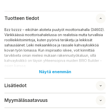
Tuotteen tiedot
Bzz bzzzz – eiköhän aloiteta puutyöt moottorisahalla (34602).
Värikkäässä moottorisahalelussa on realistisia mutta turvallisia
roolileikkitoimintoja, kuten pyörivä teräketju ja leikkisät
sahausäänet. Leiki mekaanikkoa ja rassaile kahvayksikköä
kovan työn lomassa. Kun inspiraatio iskee, voit kiinnittää
tarvikkeita oman mielesi mukaan rakennustyökaluun, sillä
kahvayksikkö on täysin yhteensopiva muiden BRIO Builder -
osien kanssa.
Näytä enemmän
Lisätiedot
Myymäläsaatavuus