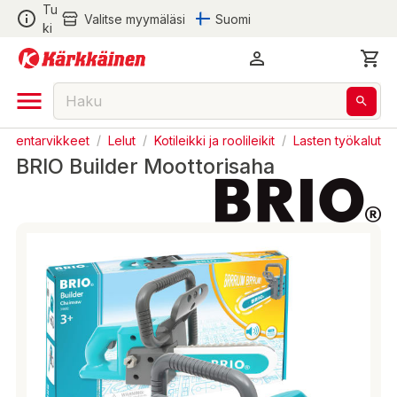
Tu
Valitse myymäläsi
Suomi
ki
Lastentarvikkeet
/
Lelut
/
Kotileikki ja roolileikit
/
Lasten työkalut
BRIO Builder Moottorisaha