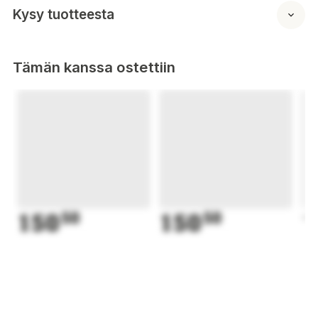
Kysy tuotteesta
Tämän kanssa ostettiin
150
50
150
50
1