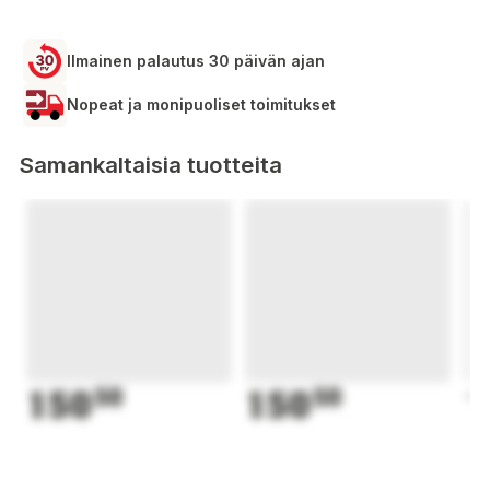
Ilmainen palautus 30 päivän ajan
Nopeat ja monipuoliset toimitukset
Samankaltaisia tuotteita
150
50
150
50
1