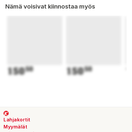
Nämä voisivat kiinnostaa myös
150
50
150
50
1
Lahjakortit
Myymälät