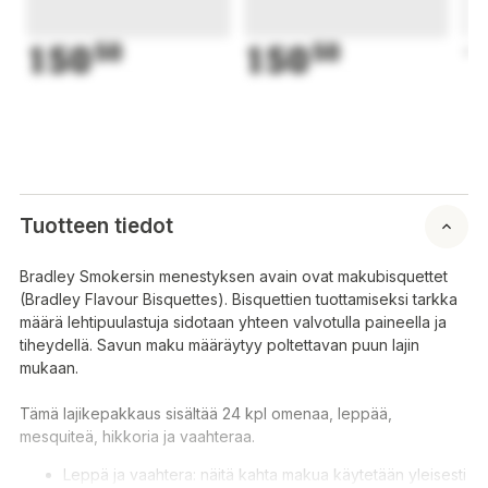
150
50
150
50
1
Tuotteen tiedot
Bradley Smokersin menestyksen avain ovat makubisquettet
(Bradley Flavour Bisquettes). Bisquettien tuottamiseksi tarkka
määrä lehtipuulastuja sidotaan yhteen valvotulla paineella ja
tiheydellä. Savun maku määräytyy poltettavan puun lajin
mukaan.
Tämä lajikepakkaus sisältää 24 kpl omenaa, leppää,
mesquiteä, hikkoria ja vaahteraa.
Leppä ja vaahtera: näitä kahta makua käytetään yleisesti