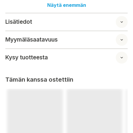
merenelävien, kinkkujen ja pekonin savustukseen.
Näytä enemmän
Omena: kevyt, makea, herkän ja hedelmäisen makuinen
savu, joka sopii täydellisesti sian- ja siipikarjanlihaan ja
Lisätiedot
sopii myös naudan-, lampaan- ja lajitelmalle.
Hickory: erottuva maku, jota käytetään enimmäkseen
naudan- ja sianlihan savustuksessa.
Myymäläsaatavuus
Mesquite: voimakas savu, mutta makeampi kuin hikkori;
sopii hyvin naudanlihan, sianlihan, riistan, vesilinun ja
pähkinöiden kanssa.
Kysy tuotteesta
Pakkauksessa 120 brikettiä
Tämän kanssa ostettiin
Nyckeln till Bradley Smokers framgång är Bradley Flavor
Bisquettes. För att producera kex binds en exakt mängd
lövträflis samman med kontrollerat tryck och densitet. Rökens
smak bestäms av vilken typ av ved som eldas.
Detta sortpaket innehåller 24 bitar av äpple, al, mesquite,
hickory och lönn.
Al och lönn: dessa två smaker används ofta för att röka