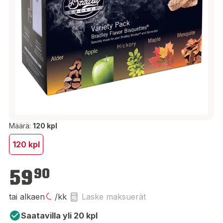
Määrä:
120 kpl
120 kpl
59,90 €
59
90
tai alkaen
/kk
Laske maksuerät
Saatavilla yli 20 kpl