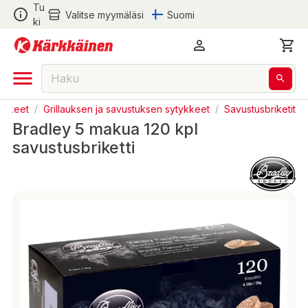
Tu
Valitse myymäläsi
Suomi
ki
rvikkeet
/
Grillauksen ja savustuksen sytykkeet
/
Savustusbriketit
Bradley 5 makua 120 kpl
savustusbriketti