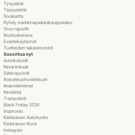
Työpaikat
Tarjouslehti
Sivukartta
Ryhdy markkinapaikkakauppiaaksi
Oiva-raportti
Ilmoituskanava
Evästekäytännöt
Tuotteiden takaisinvedot
Suosittua nyt
Aurinkotuolit
Kesärenkaat
Sähköpyörät
Robottiruohonleikkurit
Ilmanviilentimet
Kesälelut
Trampoliinit
Black Friday 2026
Inspiroidu
Kärkkäisen Autohuolto
Kärkkäisen Kone
Instagram