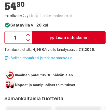
54,90 €
54
90
tai alkaen
/kk
Laske maksuerät
Saatavilla yli 20 kpl
Lisää ostoskoriin
Toimituskulut alk.
4,95 €
Arvioitu lähetyspäivä
7.8.2026
.
Valitse myymäläsi ja tarkista saatavuus
Ilmainen palautus 30 päivän ajan
Nopeat ja monipuoliset toimitukset
Samankaltaisia tuotteita