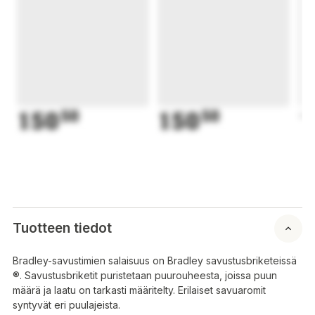
150
50
150
50
1
Tuotteen tiedot
Bradley-savustimien salaisuus on Bradley savustusbriketeissä
®. Savustusbriketit puristetaan puurouheesta, joissa puun
määrä ja laatu on tarkasti määritelty. Erilaiset savuaromit
syntyvät eri puulajeista.