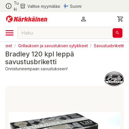
Tu
Valitse myymäläsi
Suomi
ki
rvikkeet
/
Grillauksen ja savustuksen sytykkeet
/
Savustusbriketit
Bradley 120 kpl leppä
savustusbriketti
Onnistuneempaan savustukseen!