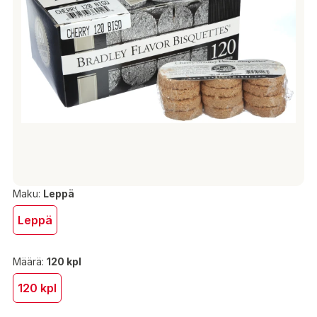
Maku:
Leppä
Leppä
Määrä:
120 kpl
120 kpl