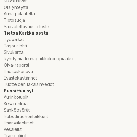
Maksutavat
Ota yhteyttä
Anna palautetta
Tietosuoja
Saavutettavuusseloste
Tietoa Kärkkäisestä
Työpaikat
Tarjouslehti
Sivukartta
Ryhdy markkinapaikkakauppiaaksi
Oiva-raportti
Ilmoituskanava
Evästekäytännöt
Tuotteiden takaisinvedot
Suosittua nyt
Aurinkotuolit
Kesärenkaat
Sähköpyörät
Robottiruohonleikkurit
Ilmanviilentimet
Kesälelut
Trampoliinit