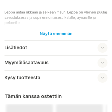
Leppä antaa rikkaan ja selkeän maun. Leppä on yleinen puulaji
savustuksessa ja sopii erinomaisesti kalalle, äyriäisille ja
pekonille.
Näytä enemmän
Bradley-savustin tuottaa briketeistä oikeassa lämpötilassa
puhdasta savua. Bradley savustusbrikettien tuottama savu on
Lisätiedot
neljä kertaa puhtaampaa savua kuin perinteisessä
savustuspöntössä perinteisillä lastuilla johtuen oikeasta
lämpötilasta savugeneraattorin vastuksessa.
Myymäläsaatavuus
Kysy tuotteesta
Pakkauksessa 120 brikettiä
Maku: leppä
Tämän kanssa ostettiin