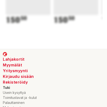
150
50
150
50
1
Lahjakortit
Myymälät
Yritysmyynti
Kirjaudu sisään
Rekisteröidy
Tuki
Usein kysyttyä
Toimitustavat ja -kulut
Palauttaminen